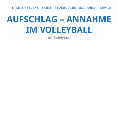
Get 30% off your first purchase
Got it!
ERWEITERTE SUCHE
BASICS
TECHNIK/TAKTIK
INSPIRATION
SERVICE
AUFSCHLAG – ANNAHME
T
IM VOLLEYBALL
[de
im Volleyball
Er
üb
die
„
E
Su
fi
[ca
na
tr
cat
pa
da