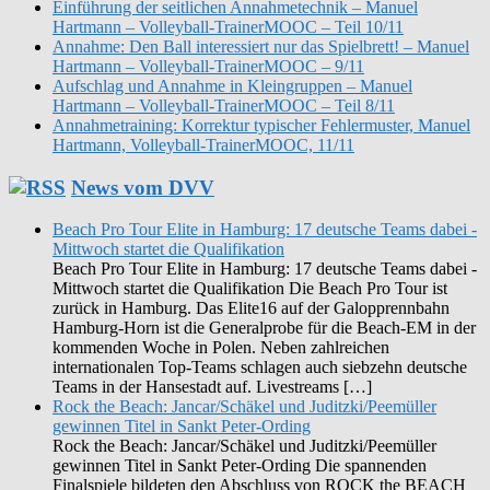
Einführung der seitlichen Annahmetechnik – Manuel
Hartmann – Volleyball-TrainerMOOC – Teil 10/11
Annahme: Den Ball interessiert nur das Spielbrett! – Manuel
Hartmann – Volleyball-TrainerMOOC – 9/11
Aufschlag und Annahme in Kleingruppen – Manuel
Hartmann – Volleyball-TrainerMOOC – Teil 8/11
Annahmetraining: Korrektur typischer Fehlermuster, Manuel
Hartmann, Volleyball-TrainerMOOC, 11/11
News vom DVV
Beach Pro Tour Elite in Hamburg: 17 deutsche Teams dabei -
Mittwoch startet die Qualifikation
Beach Pro Tour Elite in Hamburg: 17 deutsche Teams dabei -
Mittwoch startet die Qualifikation Die Beach Pro Tour ist
zurück in Hamburg. Das Elite16 auf der Galopprennbahn
Hamburg-Horn ist die Generalprobe für die Beach-EM in der
kommenden Woche in Polen. Neben zahlreichen
internationalen Top-Teams schlagen auch siebzehn deutsche
Teams in der Hansestadt auf. Livestreams […]
Rock the Beach: Jancar/Schäkel und Juditzki/Peemüller
gewinnen Titel in Sankt Peter-Ording
Rock the Beach: Jancar/Schäkel und Juditzki/Peemüller
gewinnen Titel in Sankt Peter-Ording Die spannenden
Finalspiele bildeten den Abschluss von ROCK the BEACH