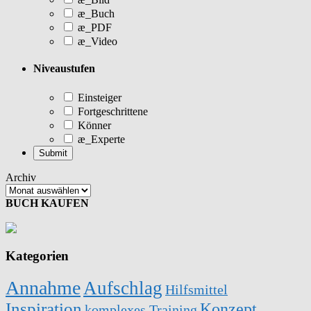
æ_Buch
æ_PDF
æ_Video
Niveaustufen
Einsteiger
Fortgeschrittene
Könner
æ_Experte
Archiv
BUCH KAUFEN
Kategorien
Annahme
Aufschlag
Hilfsmittel
Inspiration
Konzept
komplexes Training