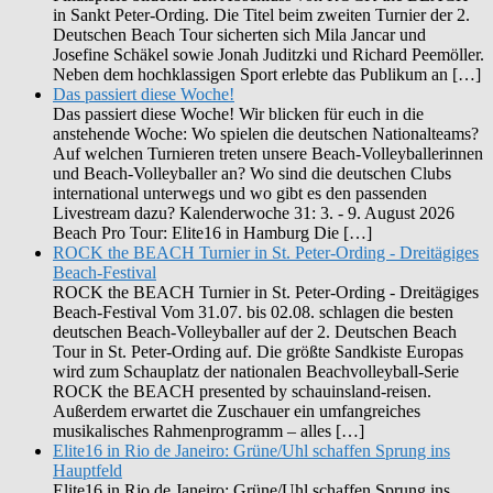
in Sankt Peter-Ording. Die Titel beim zweiten Turnier der 2.
Deutschen Beach Tour sicherten sich Mila Jancar und
Josefine Schäkel sowie Jonah Juditzki und Richard Peemöller.
Neben dem hochklassigen Sport erlebte das Publikum an […]
Das passiert diese Woche!
Das passiert diese Woche! Wir blicken für euch in die
anstehende Woche: Wo spielen die deutschen Nationalteams?
Auf welchen Turnieren treten unsere Beach-Volleyballerinnen
und Beach-Volleyballer an? Wo sind die deutschen Clubs
international unterwegs und wo gibt es den passenden
Livestream dazu? Kalenderwoche 31: 3. - 9. August 2026
Beach Pro Tour: Elite16 in Hamburg Die […]
ROCK the BEACH Turnier in St. Peter-Ording - Dreitägiges
Beach-Festival
ROCK the BEACH Turnier in St. Peter-Ording - Dreitägiges
Beach-Festival Vom 31.07. bis 02.08. schlagen die besten
deutschen Beach-Volleyballer auf der 2. Deutschen Beach
Tour in St. Peter-Ording auf. Die größte Sandkiste Europas
wird zum Schauplatz der nationalen Beachvolleyball-Serie
ROCK the BEACH presented by schauinsland-reisen.
Außerdem erwartet die Zuschauer ein umfangreiches
musikalisches Rahmenprogramm – alles […]
Elite16 in Rio de Janeiro: Grüne/Uhl schaffen Sprung ins
Hauptfeld
Elite16 in Rio de Janeiro: Grüne/Uhl schaffen Sprung ins