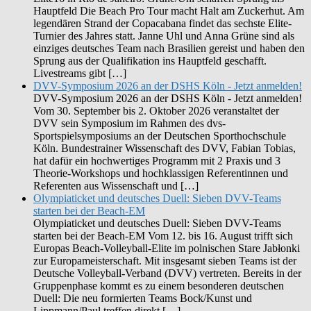
Hauptfeld Die Beach Pro Tour macht Halt am Zuckerhut. Am
legendären Strand der Copacabana findet das sechste Elite-
Turnier des Jahres statt. Janne Uhl und Anna Grüne sind als
einziges deutsches Team nach Brasilien gereist und haben den
Sprung aus der Qualifikation ins Hauptfeld geschafft.
Livestreams gibt […]
DVV-Symposium 2026 an der DSHS Köln - Jetzt anmelden!
DVV-Symposium 2026 an der DSHS Köln - Jetzt anmelden!
Vom 30. September bis 2. Oktober 2026 veranstaltet der
DVV sein Symposium im Rahmen des dvs-
Sportspielsymposiums an der Deutschen Sporthochschule
Köln. Bundestrainer Wissenschaft des DVV, Fabian Tobias,
hat dafür ein hochwertiges Programm mit 2 Praxis und 3
Theorie-Workshops und hochklassigen Referentinnen und
Referenten aus Wissenschaft und […]
Olympiaticket und deutsches Duell: Sieben DVV-Teams
starten bei der Beach-EM
Olympiaticket und deutsches Duell: Sieben DVV-Teams
starten bei der Beach-EM Vom 12. bis 16. August trifft sich
Europas Beach-Volleyball-Elite im polnischen Stare Jabłonki
zur Europameisterschaft. Mit insgesamt sieben Teams ist der
Deutsche Volleyball-Verband (DVV) vertreten. Bereits in der
Gruppenphase kommt es zu einem besonderen deutschen
Duell: Die neu formierten Teams Bock/Kunst und
Lippmann/Paul treffen direkt […]