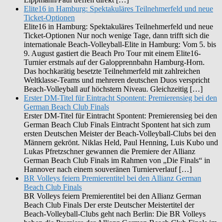
Elite16 in Hamburg: Spektakuläres Teilnehmerfeld und neue
Ticket-Optionen
Elite16 in Hamburg: Spektakuläres Teilnehmerfeld und neue
Ticket-Optionen Nur noch wenige Tage, dann trifft sich die
internationale Beach-Volleyball-Elite in Hamburg: Vom 5. bis
9. August gastiert die Beach Pro Tour mit einem Elite16-
Turnier erstmals auf der Galopprennbahn Hamburg-Horn.
Das hochkarätig besetzte Teilnehmerfeld mit zahlreichen
Weltklasse-Teams und mehreren deutschen Duos verspricht
Beach-Volleyball auf höchstem Niveau. Gleichzeitig […]
Erster DM-Titel für Eintracht Spontent: Premierensieg bei den
German Beach Club Finals
Erster DM-Titel für Eintracht Spontent: Premierensieg bei den
German Beach Club Finals Eintracht Spontent hat sich zum
ersten Deutschen Meister der Beach-Volleyball-Clubs bei den
Männern gekrönt. Niklas Held, Paul Henning, Luis Kubo und
Lukas Pfretzschner gewannen die Premiere der Allianz
German Beach Club Finals im Rahmen von „Die Finals“ in
Hannover nach einem souveränen Turnierverlauf […]
BR Volleys feiern Premierentitel bei den Allianz German
Beach Club Finals
BR Volleys feiern Premierentitel bei den Allianz German
Beach Club Finals Der erste Deutscher Meistertitel der
Beach-Volleyball-Clubs geht nach Berlin: Die BR Volleys