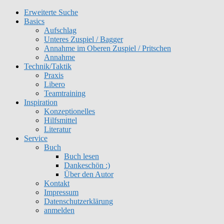
Erweiterte Suche
Get 30% off your first purchase
Got it!
Basics
Aufschlag
Unteres Zuspiel / Bagger
Annahme im Oberen Zuspiel / Pritschen
Annahme
Technik/Taktik
Praxis
Libero
Teamtraining
Inspiration
Konzeptionelles
Hilfsmittel
Literatur
Service
Buch
Buch lesen
Dankeschön :)
Über den Autor
Kontakt
Impressum
Datenschutzerklärung
anmelden