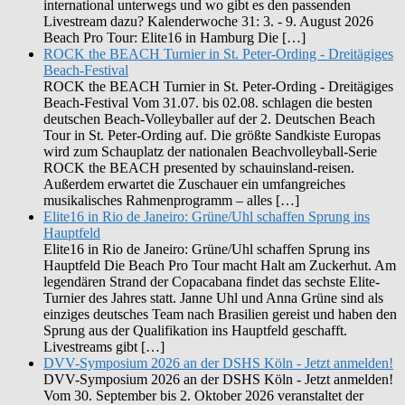
international unterwegs und wo gibt es den passenden
Livestream dazu? Kalenderwoche 31: 3. - 9. August 2026
Beach Pro Tour: Elite16 in Hamburg Die […]
ROCK the BEACH Turnier in St. Peter-Ording - Dreitägiges
Beach-Festival
ROCK the BEACH Turnier in St. Peter-Ording - Dreitägiges
Beach-Festival Vom 31.07. bis 02.08. schlagen die besten
deutschen Beach-Volleyballer auf der 2. Deutschen Beach
Tour in St. Peter-Ording auf. Die größte Sandkiste Europas
wird zum Schauplatz der nationalen Beachvolleyball-Serie
ROCK the BEACH presented by schauinsland-reisen.
Außerdem erwartet die Zuschauer ein umfangreiches
musikalisches Rahmenprogramm – alles […]
Elite16 in Rio de Janeiro: Grüne/Uhl schaffen Sprung ins
Hauptfeld
Elite16 in Rio de Janeiro: Grüne/Uhl schaffen Sprung ins
Hauptfeld Die Beach Pro Tour macht Halt am Zuckerhut. Am
legendären Strand der Copacabana findet das sechste Elite-
Turnier des Jahres statt. Janne Uhl und Anna Grüne sind als
einziges deutsches Team nach Brasilien gereist und haben den
Sprung aus der Qualifikation ins Hauptfeld geschafft.
Livestreams gibt […]
DVV-Symposium 2026 an der DSHS Köln - Jetzt anmelden!
DVV-Symposium 2026 an der DSHS Köln - Jetzt anmelden!
Vom 30. September bis 2. Oktober 2026 veranstaltet der