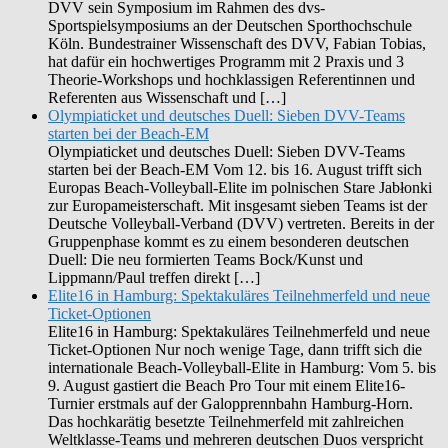
DVV sein Symposium im Rahmen des dvs-
Sportspielsymposiums an der Deutschen Sporthochschule
Köln. Bundestrainer Wissenschaft des DVV, Fabian Tobias,
hat dafür ein hochwertiges Programm mit 2 Praxis und 3
Theorie-Workshops und hochklassigen Referentinnen und
Referenten aus Wissenschaft und […]
Olympiaticket und deutsches Duell: Sieben DVV-Teams
starten bei der Beach-EM
Olympiaticket und deutsches Duell: Sieben DVV-Teams
starten bei der Beach-EM Vom 12. bis 16. August trifft sich
Europas Beach-Volleyball-Elite im polnischen Stare Jabłonki
zur Europameisterschaft. Mit insgesamt sieben Teams ist der
Deutsche Volleyball-Verband (DVV) vertreten. Bereits in der
Gruppenphase kommt es zu einem besonderen deutschen
Duell: Die neu formierten Teams Bock/Kunst und
Lippmann/Paul treffen direkt […]
Elite16 in Hamburg: Spektakuläres Teilnehmerfeld und neue
Ticket-Optionen
Elite16 in Hamburg: Spektakuläres Teilnehmerfeld und neue
Ticket-Optionen Nur noch wenige Tage, dann trifft sich die
internationale Beach-Volleyball-Elite in Hamburg: Vom 5. bis
9. August gastiert die Beach Pro Tour mit einem Elite16-
Turnier erstmals auf der Galopprennbahn Hamburg-Horn.
Das hochkarätig besetzte Teilnehmerfeld mit zahlreichen
Weltklasse-Teams und mehreren deutschen Duos verspricht