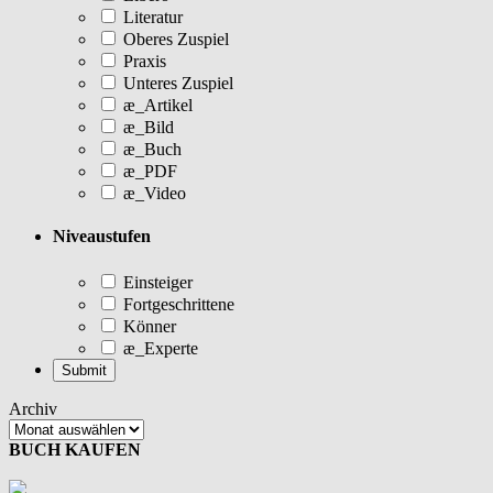
Literatur
Oberes Zuspiel
Praxis
Unteres Zuspiel
æ_Artikel
æ_Bild
æ_Buch
æ_PDF
æ_Video
Niveaustufen
Einsteiger
Fortgeschrittene
Könner
æ_Experte
Archiv
BUCH KAUFEN