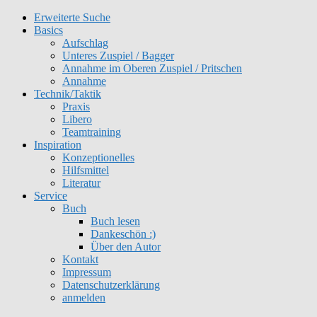
Erweiterte Suche
Get 30% off your first purchase
Got it!
Basics
Aufschlag
Unteres Zuspiel / Bagger
Annahme im Oberen Zuspiel / Pritschen
Annahme
Technik/Taktik
Praxis
Libero
Teamtraining
Inspiration
Konzeptionelles
Hilfsmittel
Literatur
Service
Buch
Buch lesen
Dankeschön :)
Über den Autor
Kontakt
Impressum
Datenschutzerklärung
anmelden