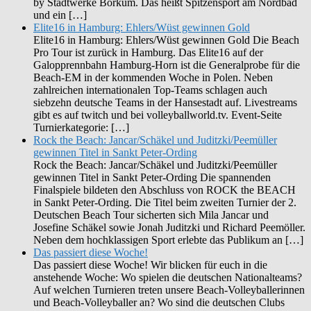
by Stadtwerke Borkum. Das heißt Spitzensport am Nordbad
und ein […]
Elite16 in Hamburg: Ehlers/Wüst gewinnen Gold
Elite16 in Hamburg: Ehlers/Wüst gewinnen Gold Die Beach
Pro Tour ist zurück in Hamburg. Das Elite16 auf der
Galopprennbahn Hamburg-Horn ist die Generalprobe für die
Beach-EM in der kommenden Woche in Polen. Neben
zahlreichen internationalen Top-Teams schlagen auch
siebzehn deutsche Teams in der Hansestadt auf. Livestreams
gibt es auf twitch und bei volleyballworld.tv. Event-Seite
Turnierkategorie: […]
Rock the Beach: Jancar/Schäkel und Juditzki/Peemüller
gewinnen Titel in Sankt Peter-Ording
Rock the Beach: Jancar/Schäkel und Juditzki/Peemüller
gewinnen Titel in Sankt Peter-Ording Die spannenden
Finalspiele bildeten den Abschluss von ROCK the BEACH
in Sankt Peter-Ording. Die Titel beim zweiten Turnier der 2.
Deutschen Beach Tour sicherten sich Mila Jancar und
Josefine Schäkel sowie Jonah Juditzki und Richard Peemöller.
Neben dem hochklassigen Sport erlebte das Publikum an […]
Das passiert diese Woche!
Das passiert diese Woche! Wir blicken für euch in die
anstehende Woche: Wo spielen die deutschen Nationalteams?
Auf welchen Turnieren treten unsere Beach-Volleyballerinnen
und Beach-Volleyballer an? Wo sind die deutschen Clubs