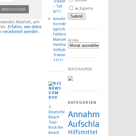
Könner
TrainerMOOC
– Teil
æ_Experte
8/11
Annahmetraining:
erwendet Akismet, um
Korrektur
ren.
Erfahre, wie deine
typischer
verarbeitet werden.
Fehlermuster,
Manuel
Archiv
Hartmann,
Volleyball-
TrainerMOOC,
11/11
BUCH KAUFEN
NEWS
VOM
DVV
KATEGORIEN
2.
Annahme
Deutsche
Beach
Aufschlag
Tour:
Rock the
Hilfsmittel
Beach