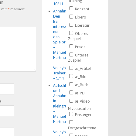
Training
r
10/11
Konzept
d mit
*
markiert.
Annahme:
Den
Libero
Ball
Literatur
interessiert
nur
Oberes
das
Zuspiel
Spielbrett!
Praxis
–
Manuel
Unteres
Hartmann
Zuspiel
–
Volleyball-
æ_Artikel
TrainerMOOC
æ_Bild
– 9/11
æ_Buch
Aufschlag
und
æ_PDF
Annahme
in
e
æ_Video
Kleingruppen
Niveaustufen
–
Einsteiger
Manuel
Hartmann
–
Fortgeschrittene
Volleyball-