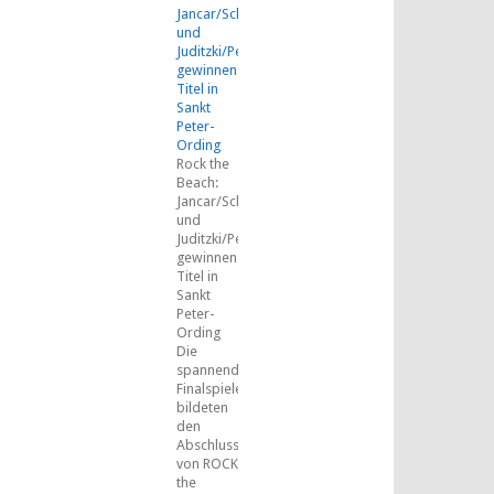
Jancar/Schäkel
und
Juditzki/Peemüller
gewinnen
Titel in
Sankt
Peter-
Ording
Rock the
Beach:
Jancar/Schäkel
und
Juditzki/Peemüller
gewinnen
Titel in
Sankt
Peter-
Ording
Die
spannenden
Finalspiele
bildeten
den
Abschluss
von ROCK
the