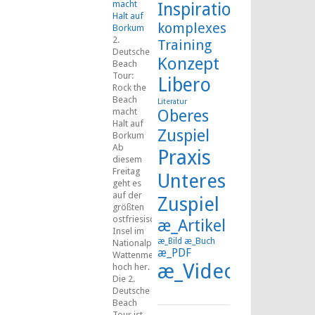
macht
Inspiration
Halt auf
komplexes
Borkum
2.
Training
Deutsche
Konzept
Beach
Tour:
Libero
Rock the
Beach
Literatur
macht
Oberes
Halt auf
Zuspiel
Borkum
Ab
Praxis
diesem
Freitag
Unteres
geht es
auf der
Zuspiel
größten
ostfriesischen
æ_Artikel
Insel im
æ_Buch
æ_Bild
Nationalpark
æ_PDF
Wattenmeer
æ_Video
hoch her.
Die 2.
Deutsche
Beach
Tour ist