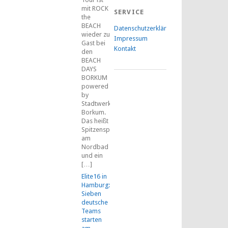
mit ROCK
SERVICE
the
BEACH
Datenschutzerklärung
wieder zu
Impressum
Gast bei
Kontakt
den
BEACH
DAYS
BORKUM
powered
by
Stadtwerke
Borkum.
Das heißt
Spitzensport
am
Nordbad
und ein
[…]
Elite16 in
Hamburg:
Sieben
deutsche
Teams
starten