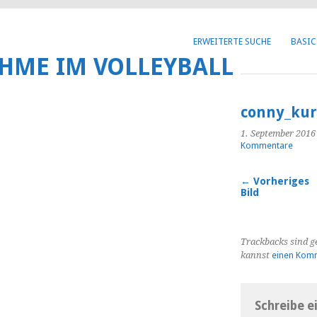
Get 30% off your first purchase
ERWEITERTE SUCHE
BASIC
HME IM VOLLEYBALL
conny_kur
1. September 2016
Kommentare
← Vorheriges
Bild
Trackbacks sind g
kannst
einen Komm
Schreibe e