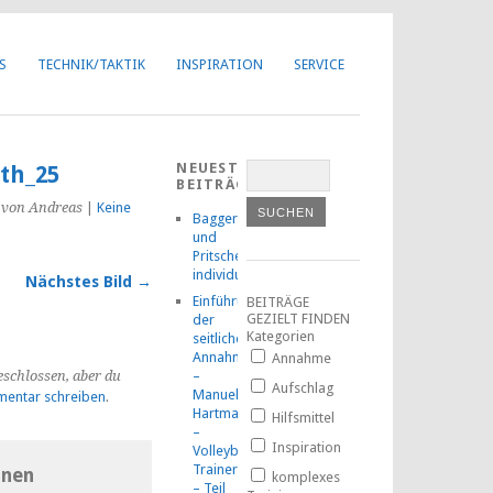
Got it!
S
TECHNIK/TAKTIK
INSPIRATION
SERVICE
NEUESTE
th_25
BEITRÄGE
von Andreas
|
Keine
Baggern
und
Pritschen
individuell
Nächstes Bild →
Einführung
BEITRÄGE
GEZIELT FINDEN
der
Kategorien
seitlichen
Annahmetechnik
Annahme
eschlossen, aber du
–
Aufschlag
Manuel
entar schreiben
.
Hartmann
Hilfsmittel
–
Inspiration
Volleyball-
TrainerMOOC
inen
komplexes
– Teil