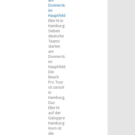
am
Donnerstag
im
Hauptfeld
Elite16 in
Hamburg:
Sieben
deutsche
Teams
starten
am
Donnerstag
im
Hauptfeld
Die
Beach
Pro Tour
ist zurück
in
Hamburg.
Das
Elite16
auf der
Galopprennbahn
Hamburg-
Horn ist
die