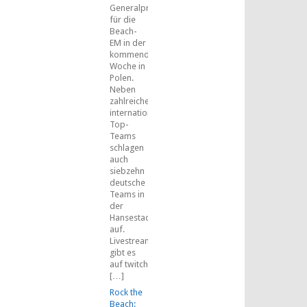
Generalprobe
für die
Beach-
EM in der
kommenden
Woche in
Polen.
Neben
zahlreichen
internationalen
Top-
Teams
schlagen
auch
siebzehn
deutsche
Teams in
der
Hansestadt
auf.
Livestreams
gibt es
auf twitch
[…]
Rock the
Beach: