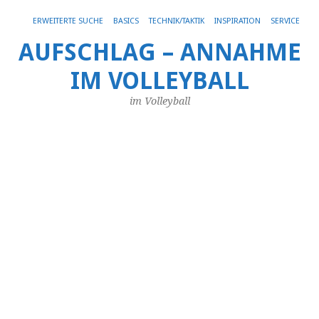
Get 30% off your first purchase
Got it!
ERWEITERTE SUCHE
BASICS
TECHNIK/TAKTIK
INSPIRATION
SERVICE
AUFSCHLAG – ANNAHME
Dr
IM VOLLEYBALL
Pr
fü
im Volleyball
d
C
ei
Vo
T
[
Vo
28.
Apr
20
vo
An