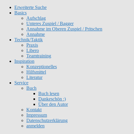
Erweiterte Suche
Get 30% off your first purchase
Got it!
Basics
Aufschlag
Unteres Zuspiel / Bagger
Annahme im Oberen Zuspiel / Pritschen
Annahme
Technik/Taktik
Praxis
Libero
Teamtraining
Inspiration
Konzeptionelles
Hilfsmittel
Literatur
Service
Buch
Buch lesen
Dankeschön :)
Über den Autor
Kontakt
Impressum
Datenschutzerklärung
anmelden