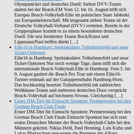
Olympiaticket und deutsches Duell: Sieben DVV-Teams
starten bei der Beach-EM Vom 12. bis 16. August trifft sich
Europas Beach-Volleyball-Elite im polnischen Stare Jabłonki
zur Europameisterschaft. Mit insgesamt sieben Teams ist der
Deutsche Volleyball-Verband (DVV) vertreten. Bereits in der
Gruppenphase kommt es zu einem besonderen deutschen
Duell: Die neu formierten Teams Bock/Kunst und
Lippmann/Paul treffen direkt […]
Elite16 in Hamburg: Spektakuläres Teilnehmerfeld und neue
Ticket-Optionen
Elite16 in Hamburg: Spektakuläres Teilnehmerfeld und neue
Ticket-Optionen Nur noch wenige Tage, dann trifft sich die
internationale Beach-Volleyball-Elite in Hamburg: Vom 5. bis
9. August gastiert die Beach Pro Tour mit einem Elite16-
Turnier erstmals auf der Galopprennbahn Hamburg-Horn.
Das hochkarätig besetzte Teilnehmerfeld mit zahlreichen
Weltklasse-Teams und mehreren deutschen Duos verspricht
Beach-Volleyball auf höchstem Niveau. Gleichzeitig […]
Erster DM-Titel für Eintracht Spontent: Premierensieg bei den
German Beach Club Finals
Erster DM-Titel für Eintracht Spontent: Premierensieg bei den
German Beach Club Finals Eintracht Spontent hat sich zum
ersten Deutschen Meister der Beach-Volleyball-Clubs bei den
Männern gekrönt. Niklas Held, Paul Henning, Luis Kubo und
Lukas Pfretzschner gewannen die Premiere der Allianz