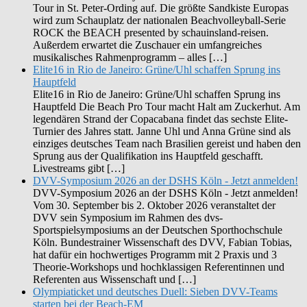
Tour in St. Peter-Ording auf. Die größte Sandkiste Europas
wird zum Schauplatz der nationalen Beachvolleyball-Serie
ROCK the BEACH presented by schauinsland-reisen.
Außerdem erwartet die Zuschauer ein umfangreiches
musikalisches Rahmenprogramm – alles […]
Elite16 in Rio de Janeiro: Grüne/Uhl schaffen Sprung ins
Hauptfeld
Elite16 in Rio de Janeiro: Grüne/Uhl schaffen Sprung ins
Hauptfeld Die Beach Pro Tour macht Halt am Zuckerhut. Am
legendären Strand der Copacabana findet das sechste Elite-
Turnier des Jahres statt. Janne Uhl und Anna Grüne sind als
einziges deutsches Team nach Brasilien gereist und haben den
Sprung aus der Qualifikation ins Hauptfeld geschafft.
Livestreams gibt […]
DVV-Symposium 2026 an der DSHS Köln - Jetzt anmelden!
DVV-Symposium 2026 an der DSHS Köln - Jetzt anmelden!
Vom 30. September bis 2. Oktober 2026 veranstaltet der
DVV sein Symposium im Rahmen des dvs-
Sportspielsymposiums an der Deutschen Sporthochschule
Köln. Bundestrainer Wissenschaft des DVV, Fabian Tobias,
hat dafür ein hochwertiges Programm mit 2 Praxis und 3
Theorie-Workshops und hochklassigen Referentinnen und
Referenten aus Wissenschaft und […]
Olympiaticket und deutsches Duell: Sieben DVV-Teams
starten bei der Beach-EM