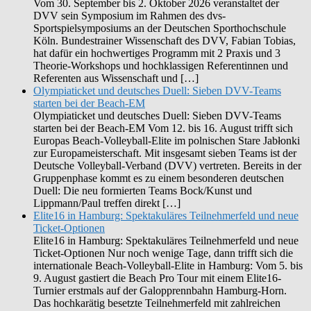
Vom 30. September bis 2. Oktober 2026 veranstaltet der
DVV sein Symposium im Rahmen des dvs-
Sportspielsymposiums an der Deutschen Sporthochschule
Köln. Bundestrainer Wissenschaft des DVV, Fabian Tobias,
hat dafür ein hochwertiges Programm mit 2 Praxis und 3
Theorie-Workshops und hochklassigen Referentinnen und
Referenten aus Wissenschaft und […]
Olympiaticket und deutsches Duell: Sieben DVV-Teams
starten bei der Beach-EM
Olympiaticket und deutsches Duell: Sieben DVV-Teams
starten bei der Beach-EM Vom 12. bis 16. August trifft sich
Europas Beach-Volleyball-Elite im polnischen Stare Jabłonki
zur Europameisterschaft. Mit insgesamt sieben Teams ist der
Deutsche Volleyball-Verband (DVV) vertreten. Bereits in der
Gruppenphase kommt es zu einem besonderen deutschen
Duell: Die neu formierten Teams Bock/Kunst und
Lippmann/Paul treffen direkt […]
Elite16 in Hamburg: Spektakuläres Teilnehmerfeld und neue
Ticket-Optionen
Elite16 in Hamburg: Spektakuläres Teilnehmerfeld und neue
Ticket-Optionen Nur noch wenige Tage, dann trifft sich die
internationale Beach-Volleyball-Elite in Hamburg: Vom 5. bis
9. August gastiert die Beach Pro Tour mit einem Elite16-
Turnier erstmals auf der Galopprennbahn Hamburg-Horn.
Das hochkarätig besetzte Teilnehmerfeld mit zahlreichen