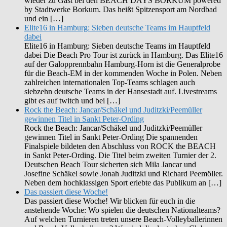
wieder zu Gast bei den BEACH DAYS BORKUM powered
by Stadtwerke Borkum. Das heißt Spitzensport am Nordbad
und ein […]
Elite16 in Hamburg: Sieben deutsche Teams im Hauptfeld
dabei
Elite16 in Hamburg: Sieben deutsche Teams im Hauptfeld
dabei Die Beach Pro Tour ist zurück in Hamburg. Das Elite16
auf der Galopprennbahn Hamburg-Horn ist die Generalprobe
für die Beach-EM in der kommenden Woche in Polen. Neben
zahlreichen internationalen Top-Teams schlagen auch
siebzehn deutsche Teams in der Hansestadt auf. Livestreams
gibt es auf twitch und bei […]
Rock the Beach: Jancar/Schäkel und Juditzki/Peemüller
gewinnen Titel in Sankt Peter-Ording
Rock the Beach: Jancar/Schäkel und Juditzki/Peemüller
gewinnen Titel in Sankt Peter-Ording Die spannenden
Finalspiele bildeten den Abschluss von ROCK the BEACH
in Sankt Peter-Ording. Die Titel beim zweiten Turnier der 2.
Deutschen Beach Tour sicherten sich Mila Jancar und
Josefine Schäkel sowie Jonah Juditzki und Richard Peemöller.
Neben dem hochklassigen Sport erlebte das Publikum an […]
Das passiert diese Woche!
Das passiert diese Woche! Wir blicken für euch in die
anstehende Woche: Wo spielen die deutschen Nationalteams?
Auf welchen Turnieren treten unsere Beach-Volleyballerinnen