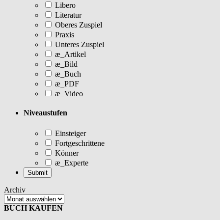
Libero
Literatur
Oberes Zuspiel
Praxis
Unteres Zuspiel
æ_Artikel
æ_Bild
æ_Buch
æ_PDF
æ_Video
Niveaustufen
Einsteiger
Fortgeschrittene
Könner
æ_Experte
Archiv
BUCH KAUFEN