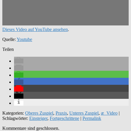
Dieses Video auf YouTube ansehen
.
Quelle:
Youtube
Teilen
Kategorien:
Oberes Zuspiel
,
Praxis
,
Unteres Zuspiel
,
æ_Video
|
Schlagwörter:
Einsteiger
,
Fortgeschrittene
|
Permalink
Kommentare sind geschlossen.