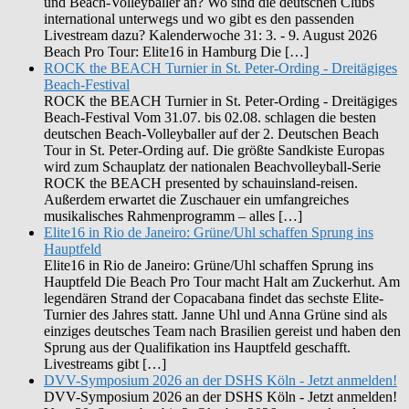
und Beach-Volleyballer an? Wo sind die deutschen Clubs
international unterwegs und wo gibt es den passenden
Livestream dazu? Kalenderwoche 31: 3. - 9. August 2026
Beach Pro Tour: Elite16 in Hamburg Die […]
ROCK the BEACH Turnier in St. Peter-Ording - Dreitägiges
Beach-Festival
ROCK the BEACH Turnier in St. Peter-Ording - Dreitägiges
Beach-Festival Vom 31.07. bis 02.08. schlagen die besten
deutschen Beach-Volleyballer auf der 2. Deutschen Beach
Tour in St. Peter-Ording auf. Die größte Sandkiste Europas
wird zum Schauplatz der nationalen Beachvolleyball-Serie
ROCK the BEACH presented by schauinsland-reisen.
Außerdem erwartet die Zuschauer ein umfangreiches
musikalisches Rahmenprogramm – alles […]
Elite16 in Rio de Janeiro: Grüne/Uhl schaffen Sprung ins
Hauptfeld
Elite16 in Rio de Janeiro: Grüne/Uhl schaffen Sprung ins
Hauptfeld Die Beach Pro Tour macht Halt am Zuckerhut. Am
legendären Strand der Copacabana findet das sechste Elite-
Turnier des Jahres statt. Janne Uhl und Anna Grüne sind als
einziges deutsches Team nach Brasilien gereist und haben den
Sprung aus der Qualifikation ins Hauptfeld geschafft.
Livestreams gibt […]
DVV-Symposium 2026 an der DSHS Köln - Jetzt anmelden!
DVV-Symposium 2026 an der DSHS Köln - Jetzt anmelden!