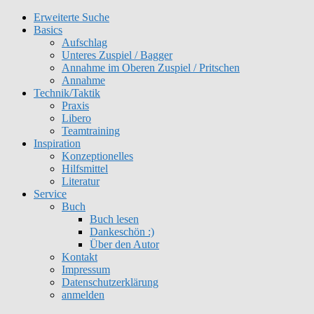
Erweiterte Suche
Get 30% off your first purchase
Got it!
Basics
Aufschlag
Unteres Zuspiel / Bagger
Annahme im Oberen Zuspiel / Pritschen
Annahme
Technik/Taktik
Praxis
Libero
Teamtraining
Inspiration
Konzeptionelles
Hilfsmittel
Literatur
Service
Buch
Buch lesen
Dankeschön :)
Über den Autor
Kontakt
Impressum
Datenschutzerklärung
anmelden