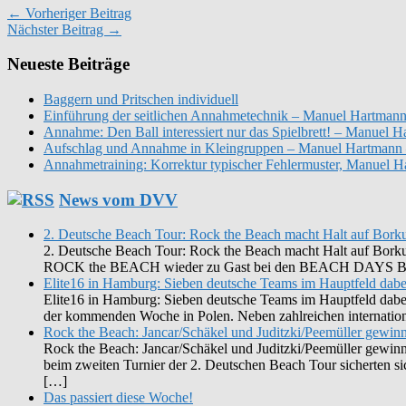
← Vorheriger Beitrag
Nächster Beitrag →
Neueste Beiträge
Baggern und Pritschen individuell
Einführung der seitlichen Annahmetechnik – Manuel Hartmann
Annahme: Den Ball interessiert nur das Spielbrett! – Manuel
Aufschlag und Annahme in Kleingruppen – Manuel Hartmann 
Annahmetraining: Korrektur typischer Fehlermuster, Manuel 
News vom DVV
2. Deutsche Beach Tour: Rock the Beach macht Halt auf Bor
2. Deutsche Beach Tour: Rock the Beach macht Halt auf Borkum 
ROCK the BEACH wieder zu Gast bei den BEACH DAYS BORK
Elite16 in Hamburg: Sieben deutsche Teams im Hauptfeld dabe
Elite16 in Hamburg: Sieben deutsche Teams im Hauptfeld dabe
der kommenden Woche in Polen. Neben zahlreichen internationa
Rock the Beach: Jancar/Schäkel und Juditzki/Peemüller gewinn
Rock the Beach: Jancar/Schäkel und Juditzki/Peemüller gewin
beim zweiten Turnier der 2. Deutschen Beach Tour sicherten s
[…]
Das passiert diese Woche!