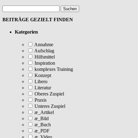
BEITRÄGE GEZIELT FINDEN
Kategorien
Annahme
Aufschlag
Hilfsmittel
Inspiration
komplexes Training
Konzept
Libero
Literatur
Oberes Zuspiel
Praxis
Unteres Zuspiel
æ_Artikel
æ_Bild
æ_Buch
æ_PDF
æ_Video