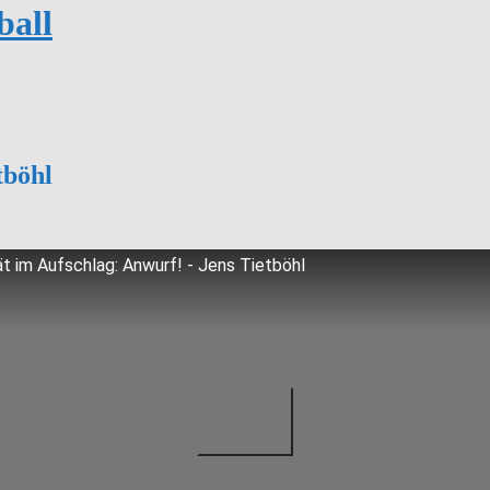
ball
tböhl
ät im Aufschlag: Anwurf! - Jens Tietböhl