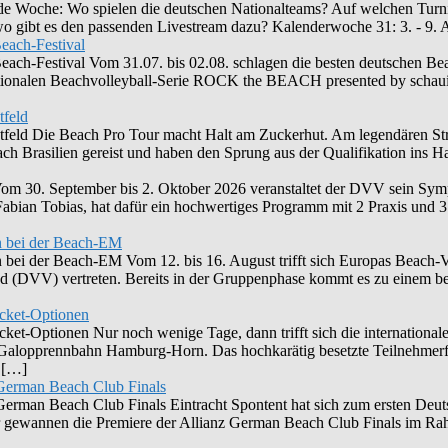
ende Woche: Wo spielen die deutschen Nationalteams? Auf welchen Turni
 wo gibt es den passenden Livestream dazu? Kalenderwoche 31: 3. - 9
each-Festival
ch-Festival Vom 31.07. bis 02.08. schlagen die besten deutschen Beac
ationalen Beachvolleyball-Serie ROCK the BEACH presented by schaui
tfeld
tfeld Die Beach Pro Tour macht Halt am Zuckerhut. Am legendären Stran
h Brasilien gereist und haben den Sprung aus der Qualifikation ins Ha
 30. September bis 2. Oktober 2026 veranstaltet der DVV sein Sym
abian Tobias, hat dafür ein hochwertiges Programm mit 2 Praxis und 
n bei der Beach-EM
ei der Beach-EM Vom 12. bis 16. August trifft sich Europas Beach-Vol
and (DVV) vertreten. Bereits in der Gruppenphase kommt es zu einem 
icket-Optionen
ket-Optionen Nur noch wenige Tage, dann trifft sich die internationale
er Galopprennbahn Hamburg-Horn. Das hochkarätig besetzte Teilnehmer
g […]
n German Beach Club Finals
n German Beach Club Finals Eintracht Spontent hat sich zum ersten Deu
r gewannen die Premiere der Allianz German Beach Club Finals im Ra