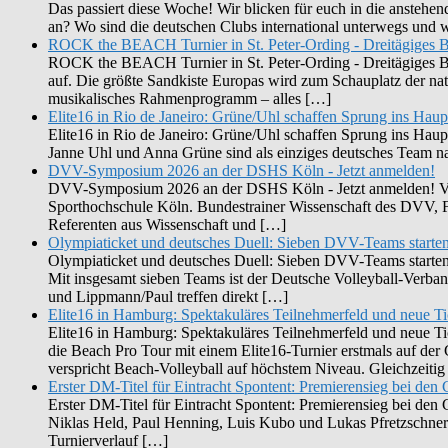
Das passiert diese Woche! Wir blicken für euch in die ansteh
an? Wo sind die deutschen Clubs international unterwegs und
ROCK the BEACH Turnier in St. Peter-Ording - Dreitägiges B
ROCK the BEACH Turnier in St. Peter-Ording - Dreitägiges Bea
auf. Die größte Sandkiste Europas wird zum Schauplatz der n
musikalisches Rahmenprogramm – alles […]
Elite16 in Rio de Janeiro: Grüne/Uhl schaffen Sprung ins Haup
Elite16 in Rio de Janeiro: Grüne/Uhl schaffen Sprung ins Haup
Janne Uhl und Anna Grüne sind als einziges deutsches Team nac
DVV-Symposium 2026 an der DSHS Köln - Jetzt anmelden!
DVV-Symposium 2026 an der DSHS Köln - Jetzt anmelden! Vom
Sporthochschule Köln. Bundestrainer Wissenschaft des DVV, F
Referenten aus Wissenschaft und […]
Olympiaticket und deutsches Duell: Sieben DVV-Teams starte
Olympiaticket und deutsches Duell: Sieben DVV-Teams starten b
Mit insgesamt sieben Teams ist der Deutsche Volleyball-Verb
und Lippmann/Paul treffen direkt […]
Elite16 in Hamburg: Spektakuläres Teilnehmerfeld und neue T
Elite16 in Hamburg: Spektakuläres Teilnehmerfeld und neue Tic
die Beach Pro Tour mit einem Elite16-Turnier erstmals auf d
verspricht Beach-Volleyball auf höchstem Niveau. Gleichzeiti
Erster DM-Titel für Eintracht Spontent: Premierensieg bei de
Erster DM-Titel für Eintracht Spontent: Premierensieg bei de
Niklas Held, Paul Henning, Luis Kubo und Lukas Pfretzschne
Turnierverlauf […]