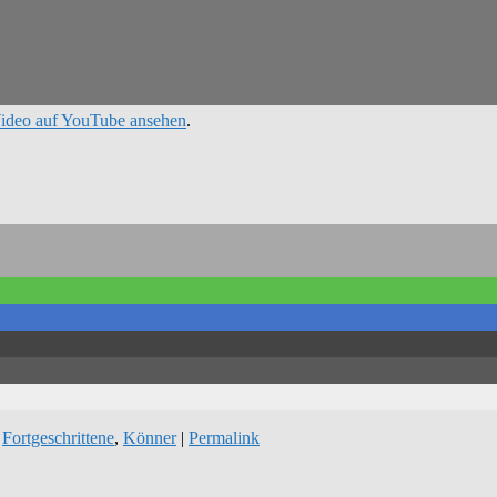
ideo auf YouTube ansehen
.
,
Fortgeschrittene
,
Könner
|
Permalink