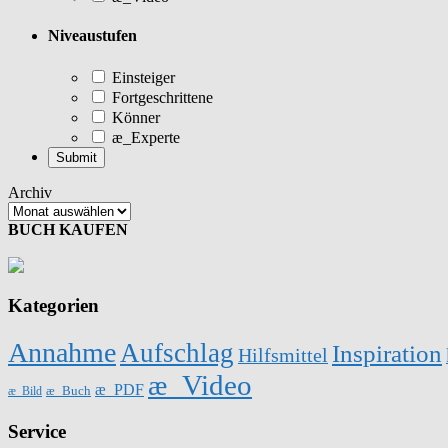
Niveaustufen
Einsteiger
Fortgeschrittene
Könner
æ_Experte
Archiv
BUCH KAUFEN
Kategorien
Annahme
Aufschlag
Inspiration
Hilfsmittel
æ_Video
æ_PDF
æ_Buch
æ_Bild
Service