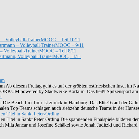
 – Volleyball-TrainerMOOC – Teil 10/11
 Hartmann – Volleyball-TrainerMOOC – 9/11
– Volleyball-TrainerMOOC – Teil 8/11
Hartmann, Volleyball-TrainerMOOC, 11/11
kum
Ab diesem Freitag geht es auf der größten ostfriesischen Insel im Na
UM powered by Stadtwerke Borkum. Das heißt Spitzensport am 
i
i Die Beach Pro Tour ist zurück in Hamburg. Das Elite16 auf der Ga
len Top-Teams schlagen auch siebzehn deutsche Teams in der Hansesta
en Titel in Sankt Peter-Ording
nen Titel in Sankt Peter-Ording Die spannenden Finalspiele bildeten
ich Mila Jancar und Josefine Schäkel sowie Jonah Juditzki und Richar