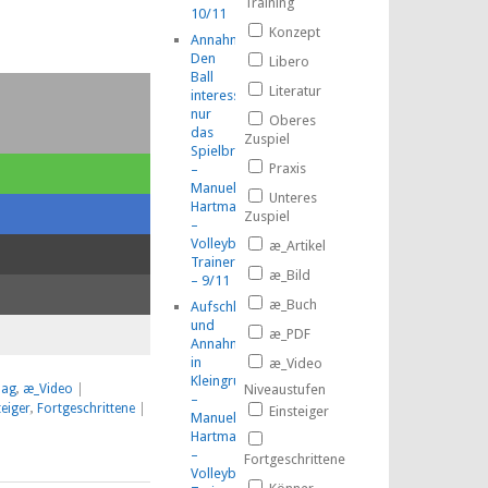
Training
10/11
Konzept
Annahme:
Den
Libero
Ball
Literatur
interessiert
nur
Oberes
das
Zuspiel
Spielbrett!
Praxis
–
Manuel
Unteres
Hartmann
Zuspiel
–
Volleyball-
æ_Artikel
TrainerMOOC
æ_Bild
– 9/11
æ_Buch
Aufschlag
und
æ_PDF
Annahme
in
æ_Video
Kleingruppen
Niveaustufen
lag
,
æ_Video
|
–
teiger
,
Fortgeschrittene
|
Einsteiger
Manuel
Hartmann
–
Fortgeschrittene
Volleyball-