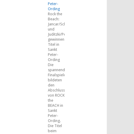
Peter-
Ording
Rock the
Beach:
Jancar/Schäkel
und
Juditzki/Peemüller
gewinnen
Titel in
Sankt
Peter-
Ording
Die
spannenden
Finalspiele
bildeten
den
Abschluss
von ROCK
the
BEACH in
Sankt
Peter-
Ording.
Die Titel
beim