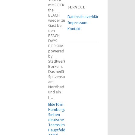
mit ROCK
SERVICE
the
BEACH
Datenschutzerklärung
wieder zu
Impressum
Gast bei
Kontakt
den
BEACH
DAYS
BORKUM
powered
by
Stadtwerke
Borkum.
Das heißt
Spitzensport
am
Nordbad
und ein
[…]
Elite16 in
Hamburg:
Sieben
deutsche
Teams im
Hauptfeld