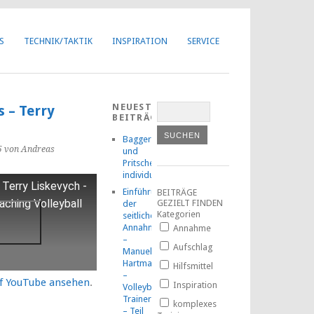
Got it!
S
TECHNIK/TAKTIK
INSPIRATION
SERVICE
NEUESTE
s – Terry
BEITRÄGE
Baggern
5
von Andreas
und
Pritschen
individuell
 Terry Liskevych -
Einführung
BEITRÄGE
aching Volleyball
GEZIELT FINDEN
der
Kategorien
seitlichen
Annahmetechnik
Annahme
–
Aufschlag
Manuel
Hartmann
Hilfsmittel
–
uf YouTube ansehen
.
Inspiration
Volleyball-
TrainerMOOC
komplexes
– Teil