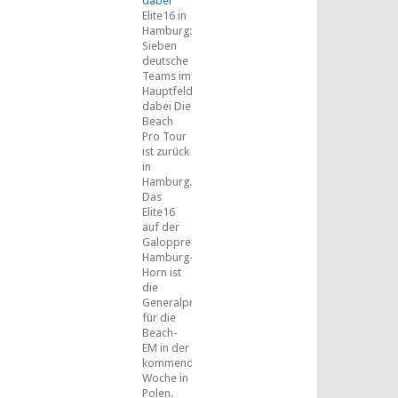
dabei
Elite16 in
Hamburg:
Sieben
deutsche
Teams im
Hauptfeld
dabei Die
Beach
Pro Tour
ist zurück
in
Hamburg.
Das
Elite16
auf der
Galopprennbahn
Hamburg-
Horn ist
die
Generalprobe
für die
Beach-
EM in der
kommenden
Woche in
Polen.