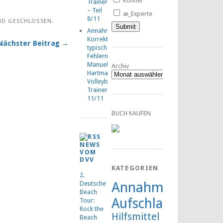
Könner
TrainerMOOC
– Teil
æ_Experte
8/11
ND GESCHLOSSEN.
Annahmetraining:
Korrektur
Nächster Beitrag →
typischer
Fehlermuster,
Manuel
Archiv
Hartmann,
Volleyball-
TrainerMOOC,
11/11
BUCH KAUFEN
NEWS
VOM
DVV
KATEGORIEN
2.
Annahme
Deutsche
Beach
Aufschlag
Tour:
Rock the
Hilfsmittel
Beach