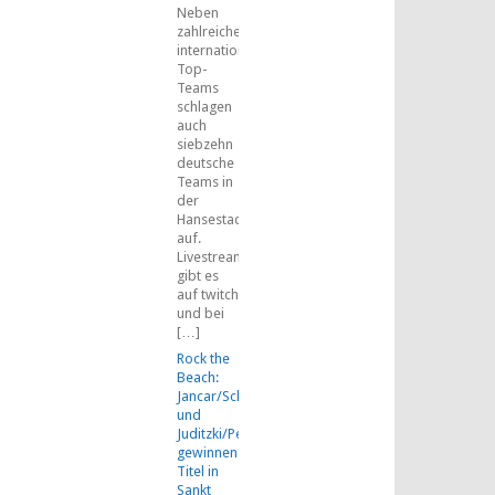
Neben
zahlreichen
internationalen
Top-
Teams
schlagen
auch
siebzehn
deutsche
Teams in
der
Hansestadt
auf.
Livestreams
gibt es
auf twitch
und bei
[…]
Rock the
Beach:
Jancar/Schäkel
und
Juditzki/Peemüller
gewinnen
Titel in
Sankt