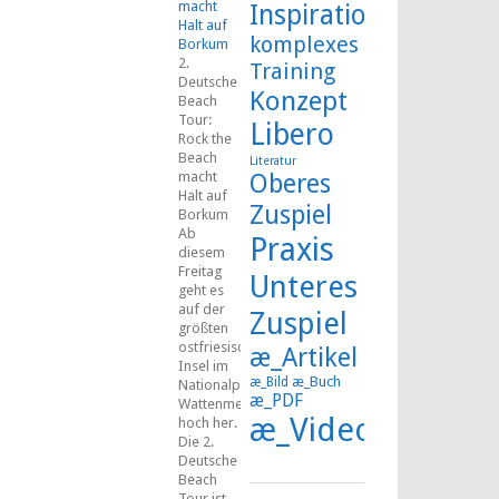
macht
Inspiration
Halt auf
komplexes
Borkum
2.
Training
Deutsche
Konzept
Beach
Tour:
Libero
Rock the
Beach
Literatur
macht
Oberes
Halt auf
Zuspiel
Borkum
Ab
Praxis
diesem
Freitag
Unteres
geht es
auf der
Zuspiel
größten
ostfriesischen
æ_Artikel
Insel im
æ_Buch
æ_Bild
Nationalpark
æ_PDF
Wattenmeer
æ_Video
hoch her.
Die 2.
Deutsche
Beach
Tour ist