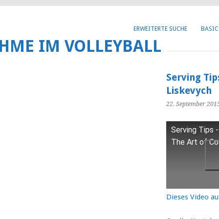
Get 30% off your first purchase
ERWEITERTE SUCHE
BASIC
HME IM VOLLEYBALL
Serving Tip
Liskevych
22. September 201
Serving Tips -
The Art of Co
Dieses Video a