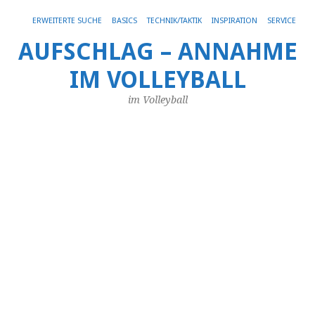
Get 30% off your first purchase
Got it!
ERWEITERTE SUCHE
BASICS
TECHNIK/TAKTIK
INSPIRATION
SERVICE
AUFSCHLAG – ANNAHME
St
IM VOLLEYBALL
ea
T
im Volleyball
S
T
T
B
22.
Jan
20
vo
An
Ti
zu
Ve