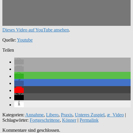
Dieses Video auf YouTube ansehen
.
Quelle:
Youtube
Teilen
Kategorien:
Annahme
,
Libero
,
Praxis
,
Unteres Zuspiel
,
æ_Video
|
Schlagwörter:
Fortgeschrittene
,
Könner
|
Permalink
Kommentare sind geschlossen.