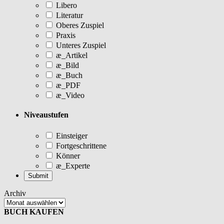
Libero
Literatur
Oberes Zuspiel
Praxis
Unteres Zuspiel
æ_Artikel
æ_Bild
æ_Buch
æ_PDF
æ_Video
Niveaustufen
Einsteiger
Fortgeschrittene
Könner
æ_Experte
Archiv
BUCH KAUFEN