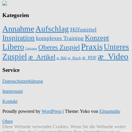
Kategorien
Annahme
Aufschlag
Hilfsmittel
Inspiration
Konzept
komplexes Training
Praxis
Libero
Unteres
Oberes Zuspiel
Literatur
æ_Video
Zuspiel
æ_Artikel
æ_PDF
æ_Buch
æ_Bild
Service
Datenschutzerklärung
Impressum
Kontakt
Proudly powered by
WordPress
|
Theme: Yoko von
Elmastudio
Oben
Diese Webseite verwendet Cookies. Wenn Sie die Webseite weiter
nutzen, ohne die Cookieeinstellungen Ihres Internetbrowsers zu