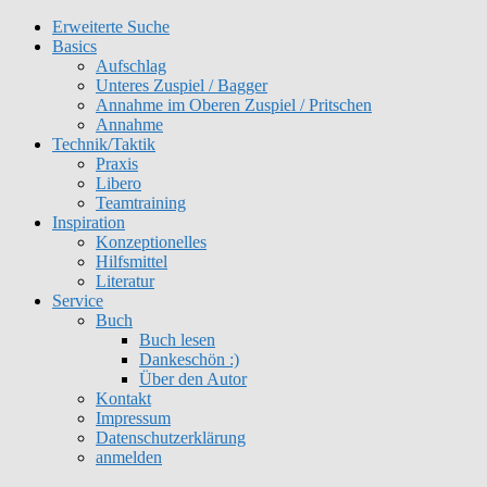
Erweiterte Suche
Get 30% off your first purchase
Got it!
Basics
Aufschlag
Unteres Zuspiel / Bagger
Annahme im Oberen Zuspiel / Pritschen
Annahme
Technik/Taktik
Praxis
Libero
Teamtraining
Inspiration
Konzeptionelles
Hilfsmittel
Literatur
Service
Buch
Buch lesen
Dankeschön :)
Über den Autor
Kontakt
Impressum
Datenschutzerklärung
anmelden