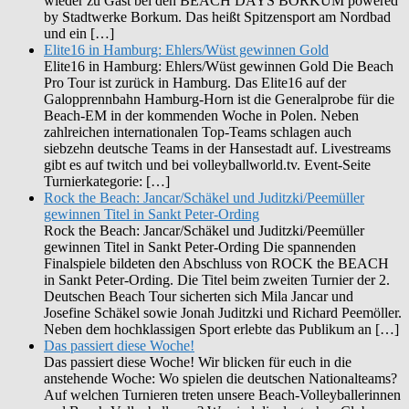
wieder zu Gast bei den BEACH DAYS BORKUM powered
by Stadtwerke Borkum. Das heißt Spitzensport am Nordbad
und ein […]
Elite16 in Hamburg: Ehlers/Wüst gewinnen Gold
Elite16 in Hamburg: Ehlers/Wüst gewinnen Gold Die Beach
Pro Tour ist zurück in Hamburg. Das Elite16 auf der
Galopprennbahn Hamburg-Horn ist die Generalprobe für die
Beach-EM in der kommenden Woche in Polen. Neben
zahlreichen internationalen Top-Teams schlagen auch
siebzehn deutsche Teams in der Hansestadt auf. Livestreams
gibt es auf twitch und bei volleyballworld.tv. Event-Seite
Turnierkategorie: […]
Rock the Beach: Jancar/Schäkel und Juditzki/Peemüller
gewinnen Titel in Sankt Peter-Ording
Rock the Beach: Jancar/Schäkel und Juditzki/Peemüller
gewinnen Titel in Sankt Peter-Ording Die spannenden
Finalspiele bildeten den Abschluss von ROCK the BEACH
in Sankt Peter-Ording. Die Titel beim zweiten Turnier der 2.
Deutschen Beach Tour sicherten sich Mila Jancar und
Josefine Schäkel sowie Jonah Juditzki und Richard Peemöller.
Neben dem hochklassigen Sport erlebte das Publikum an […]
Das passiert diese Woche!
Das passiert diese Woche! Wir blicken für euch in die
anstehende Woche: Wo spielen die deutschen Nationalteams?
Auf welchen Turnieren treten unsere Beach-Volleyballerinnen