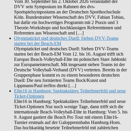
Vom 30. September bis 2. Oktober 2026 veranstaltet der
DVV sein Symposium im Rahmen des dvs-
Sportspielsymposiums an der Deutschen Sporthochschule
Köln. Bundestrainer Wissenschaft des DVV, Fabian Tobias,
hat dafür ein hochwertiges Programm mit 2 Praxis und 3
Theorie-Workshops und hochklassigen Referentinnen und
Referenten aus Wissenschaft und […]
Olympiaticket und deutsches Duell: Sieben DVV-Teams
starten bei der Beach-EM
Olympiaticket und deutsches Duell: Sieben DVV-Teams
starten bei der Beach-EM Vom 12. bis 16. August trifft sich
Europas Beach-Volleyball-Elite im polnischen Stare Jabłonki
zur Europameisterschaft. Mit insgesamt sieben Teams ist der
Deutsche Volleyball-Verband (DVV) vertreten. Bereits in der
Gruppenphase kommt es zu einem besonderen deutschen
Duell: Die neu formierten Teams Bock/Kunst und
Lippmann/Paul treffen direkt […]
Elite16 in Hamburg: Spektakuläres Teilnehmerfeld und neue
Ticket-Optionen
Elite16 in Hamburg: Spektakuläres Teilnehmerfeld und neue
Ticket-Optionen Nur noch wenige Tage, dann trifft sich die
internationale Beach-Volleyball-Elite in Hamburg: Vom 5. bis
9. August gastiert die Beach Pro Tour mit einem Elite16-
Turnier erstmals auf der Galopprennbahn Hamburg-Horn.
Das hochkarätig besetzte Teilnehmerfeld mit zahlreichen