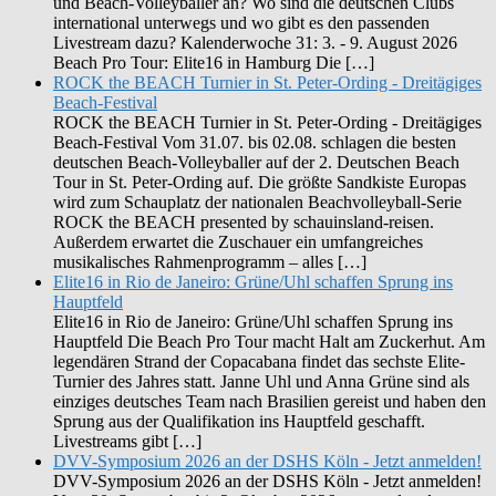
und Beach-Volleyballer an? Wo sind die deutschen Clubs
international unterwegs und wo gibt es den passenden
Livestream dazu? Kalenderwoche 31: 3. - 9. August 2026
Beach Pro Tour: Elite16 in Hamburg Die […]
ROCK the BEACH Turnier in St. Peter-Ording - Dreitägiges
Beach-Festival
ROCK the BEACH Turnier in St. Peter-Ording - Dreitägiges
Beach-Festival Vom 31.07. bis 02.08. schlagen die besten
deutschen Beach-Volleyballer auf der 2. Deutschen Beach
Tour in St. Peter-Ording auf. Die größte Sandkiste Europas
wird zum Schauplatz der nationalen Beachvolleyball-Serie
ROCK the BEACH presented by schauinsland-reisen.
Außerdem erwartet die Zuschauer ein umfangreiches
musikalisches Rahmenprogramm – alles […]
Elite16 in Rio de Janeiro: Grüne/Uhl schaffen Sprung ins
Hauptfeld
Elite16 in Rio de Janeiro: Grüne/Uhl schaffen Sprung ins
Hauptfeld Die Beach Pro Tour macht Halt am Zuckerhut. Am
legendären Strand der Copacabana findet das sechste Elite-
Turnier des Jahres statt. Janne Uhl und Anna Grüne sind als
einziges deutsches Team nach Brasilien gereist und haben den
Sprung aus der Qualifikation ins Hauptfeld geschafft.
Livestreams gibt […]
DVV-Symposium 2026 an der DSHS Köln - Jetzt anmelden!
DVV-Symposium 2026 an der DSHS Köln - Jetzt anmelden!