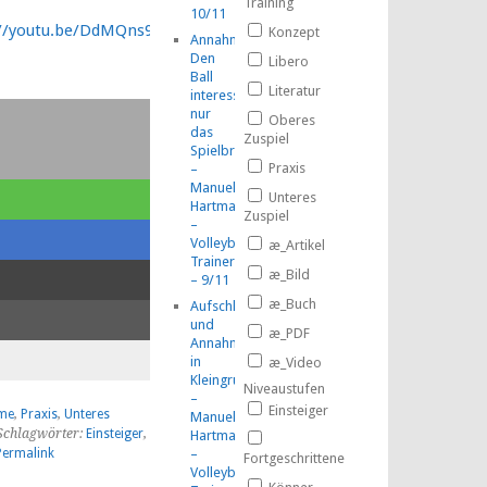
Training
10/11
://youtu.be/DdMQns95WDI
Konzept
Annahme:
Den
Libero
Ball
Literatur
interessiert
nur
Oberes
das
Zuspiel
Spielbrett!
Praxis
–
Manuel
Unteres
Hartmann
Zuspiel
–
Volleyball-
æ_Artikel
TrainerMOOC
æ_Bild
– 9/11
æ_Buch
Aufschlag
und
æ_PDF
Annahme
in
æ_Video
Kleingruppen
Niveaustufen
–
Einsteiger
me
,
Praxis
,
Unteres
Manuel
Schlagwörter:
Einsteiger
,
Hartmann
–
Permalink
Fortgeschrittene
Volleyball-