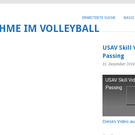
Get 30% off your first purchase
ERWEITERTE SUCHE
BASIC
HME IM VOLLEYBALL
USAV Skill
Passing
31. Dezember 2016
USAV Skill Vi
Passing
Dieses Video a