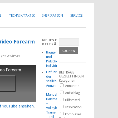
Got it!
S
TECHNIK/TAKTIK
INSPIRATION
SERVICE
NEUESTE
 Video Forearm
BEITRÄGE
Baggern
von Andreas
und
Pritschen
individuell
deo Forearm
Einführung
BEITRÄGE
GEZIELT FINDEN
der
Kategorien
seitlichen
Annahmetechnik
Annahme
–
Aufschlag
Manuel
Hartmann
Hilfsmittel
–
uf YouTube ansehen
.
Inspiration
Volleyball-
TrainerMOOC
komplexes
– Teil