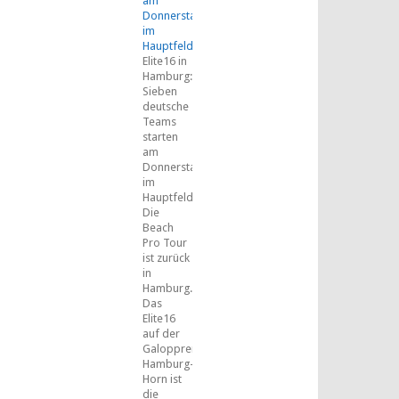
am
Donnerstag
im
Hauptfeld
Elite16 in
Hamburg:
Sieben
deutsche
Teams
starten
am
Donnerstag
im
Hauptfeld
Die
Beach
Pro Tour
ist zurück
in
Hamburg.
Das
Elite16
auf der
Galopprennbahn
Hamburg-
Horn ist
die