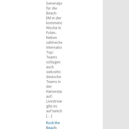
Generalprobe
für die
Beach-
EM in der
kommenden
Woche in
Polen.
Neben
zahlreichen
internationalen
Top-
Teams
schlagen
auch
siebzehn
deutsche
Teams in
der
Hansestadt
auf.
Livestreams
gibt es
auf twitch
[…]
Rock the
Beach: