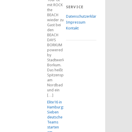
mit ROCK
SERVICE
the
BEACH
Datenschutzerklärung
wieder zu
Impressum
Gast bei
Kontakt
den
BEACH
DAYS
BORKUM
powered
by
Stadtwerke
Borkum.
Das heißt
Spitzensport
am
Nordbad
und ein
[…]
Elite16 in
Hamburg:
Sieben
deutsche
Teams
starten