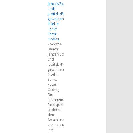
Jancar/Schäkel
und
Juditzki/Peemüller
gewinnen
Titel in
Sankt
Peter-
Ording
Rock the
Beach:
Jancar/Schäkel
und
Juditzki/Peemüller
gewinnen
Titel in
Sankt
Peter-
Ording
Die
spannenden
Finalspiele
bildeten
den
Abschluss
von ROCK
the