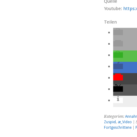
Quelle
Youtube:
https
Teilen
Kategorien:
Annah
Zuspiel
,
æ_Video
| 
Fortgeschrittene
|