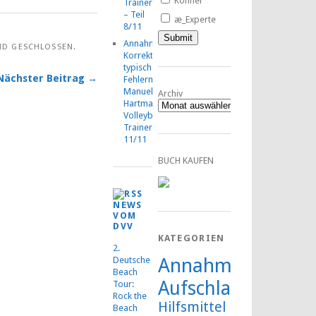
Könner
TrainerMOOC
– Teil
æ_Experte
8/11
Annahmetraining:
ND GESCHLOSSEN.
Korrektur
typischer
Nächster Beitrag →
Fehlermuster,
Manuel
Archiv
Hartmann,
Volleyball-
TrainerMOOC,
11/11
BUCH KAUFEN
NEWS
VOM
DVV
KATEGORIEN
2.
Annahme
Deutsche
Beach
Aufschlag
Tour:
Rock the
Hilfsmittel
Beach