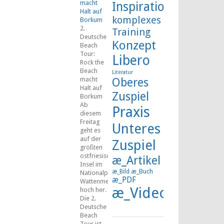
macht
Inspiration
Halt auf
komplexes
Borkum
2.
Training
Deutsche
Konzept
Beach
Tour:
Libero
Rock the
Beach
Literatur
macht
Oberes
Halt auf
Zuspiel
Borkum
Ab
Praxis
diesem
Freitag
Unteres
geht es
auf der
Zuspiel
größten
ostfriesischen
æ_Artikel
Insel im
æ_Buch
æ_Bild
Nationalpark
æ_PDF
Wattenmeer
æ_Video
hoch her.
Die 2.
Deutsche
Beach
Tour ist