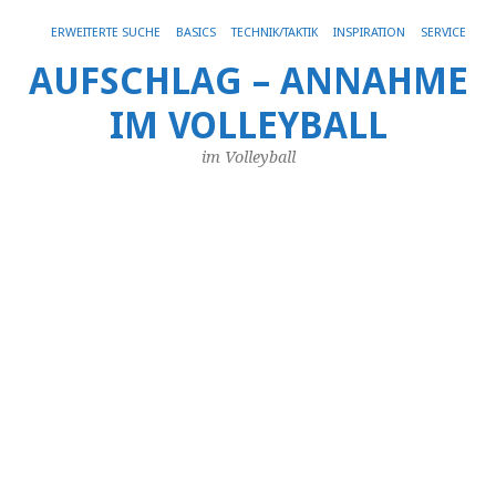
Get 30% off your first purchase
Got it!
ERWEITERTE SUCHE
BASICS
TECHNIK/TAKTIK
INSPIRATION
SERVICE
AUFSCHLAG – ANNAHME
Vi
IM VOLLEYBALL
Vo
i
im Volleyball
S
17.
Sep
20
vo
An
De
We
Vol
Ve