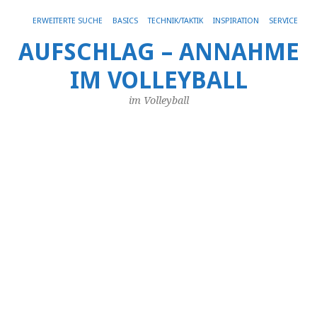
Get 30% off your first purchase
Got it!
ERWEITERTE SUCHE
BASICS
TECHNIK/TAKTIK
INSPIRATION
SERVICE
AUFSCHLAG – ANNAHME
A-
IM VOLLEYBALL
u
B-
im Volleyball
A
tr
–
V
S
10.
Aug
20
vo
An
Di
A