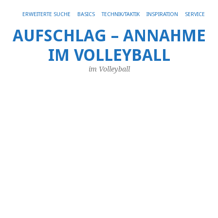
Get 30% off your first purchase
Got it!
ERWEITERTE SUCHE
BASICS
TECHNIK/TAKTIK
INSPIRATION
SERVICE
AUFSCHLAG – ANNAHME
IM VOLLEYBALL
SC
AR
Æ_
im Volleyball
A
D
Ba
in
nu
da
Sp
–
M
H
–