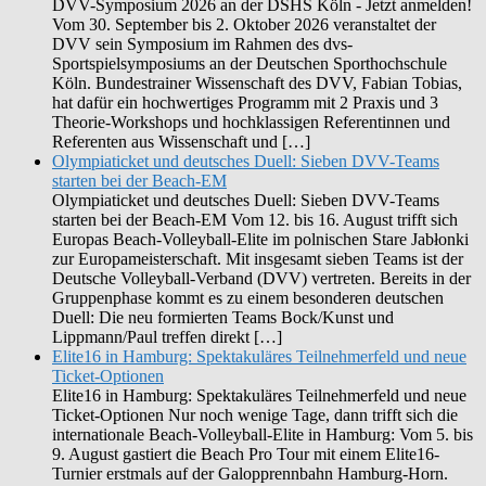
DVV-Symposium 2026 an der DSHS Köln - Jetzt anmelden!
Vom 30. September bis 2. Oktober 2026 veranstaltet der
DVV sein Symposium im Rahmen des dvs-
Sportspielsymposiums an der Deutschen Sporthochschule
Köln. Bundestrainer Wissenschaft des DVV, Fabian Tobias,
hat dafür ein hochwertiges Programm mit 2 Praxis und 3
Theorie-Workshops und hochklassigen Referentinnen und
Referenten aus Wissenschaft und […]
Olympiaticket und deutsches Duell: Sieben DVV-Teams
starten bei der Beach-EM
Olympiaticket und deutsches Duell: Sieben DVV-Teams
starten bei der Beach-EM Vom 12. bis 16. August trifft sich
Europas Beach-Volleyball-Elite im polnischen Stare Jabłonki
zur Europameisterschaft. Mit insgesamt sieben Teams ist der
Deutsche Volleyball-Verband (DVV) vertreten. Bereits in der
Gruppenphase kommt es zu einem besonderen deutschen
Duell: Die neu formierten Teams Bock/Kunst und
Lippmann/Paul treffen direkt […]
Elite16 in Hamburg: Spektakuläres Teilnehmerfeld und neue
Ticket-Optionen
Elite16 in Hamburg: Spektakuläres Teilnehmerfeld und neue
Ticket-Optionen Nur noch wenige Tage, dann trifft sich die
internationale Beach-Volleyball-Elite in Hamburg: Vom 5. bis
9. August gastiert die Beach Pro Tour mit einem Elite16-
Turnier erstmals auf der Galopprennbahn Hamburg-Horn.