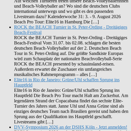
Auf welchen Turnieren treten unsere Beach-Volleyballerinnen
und Beach-Volleyballer an? Wo sind die deutschen Clubs
international unterwegs und wo gibt es den passenden
Livestream dazu? Kalenderwoche 31: 3. - 9. August 2026
Beach Pro Tour: Elite16 in Hamburg Die […]
ROCK the BEACH Turnier in St. Peter-Ording - Dreitägiges
Beach-Festival
ROCK the BEACH Turnier in St. Peter-Ording - Dreitägiges
Beach-Festival Vom 31.07. bis 02.08. schlagen die besten
deutschen Beach-Volleyballer auf der 2. Deutschen Beach
Tour in St. Peter-Ording auf. Die größte Sandkiste Europas
wird zum Schauplatz der nationalen Beachvolleyball-Serie
ROCK the BEACH presented by schauinsland-reisen.
Außerdem erwartet die Zuschauer ein umfangreiches
musikalisches Rahmenprogramm – alles […]
Elite16 in Rio de Janeiro: Grüne/Uhl schaffen Sprung ins
Hauptfeld
Elite16 in Rio de Janeiro: Grüne/Uhl schaffen Sprung ins
Hauptfeld Die Beach Pro Tour macht Halt am Zuckerhut. Am
legendären Strand der Copacabana findet das sechste Elite-
Turnier des Jahres statt. Janne Uhl und Anna Grüne sind als
einziges deutsches Team nach Brasilien gereist und haben den
Sprung aus der Qualifikation ins Hauptfeld geschafft.
Livestreams gibt […]
DVV-Symposium 2026 an der DSHS Köln - Jetzt anmelden!