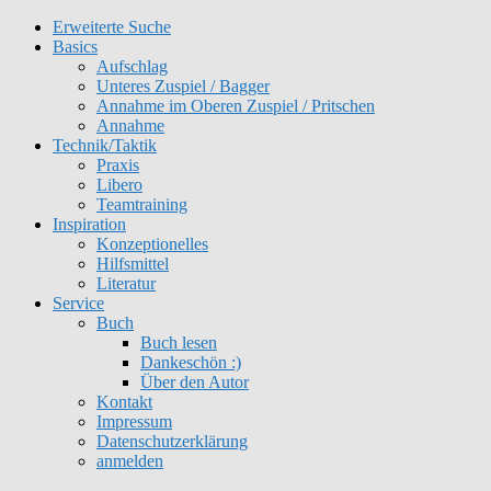
Erweiterte Suche
Get 30% off your first purchase
Got it!
Basics
Aufschlag
Unteres Zuspiel / Bagger
Annahme im Oberen Zuspiel / Pritschen
Annahme
Technik/Taktik
Praxis
Libero
Teamtraining
Inspiration
Konzeptionelles
Hilfsmittel
Literatur
Service
Buch
Buch lesen
Dankeschön :)
Über den Autor
Kontakt
Impressum
Datenschutzerklärung
anmelden