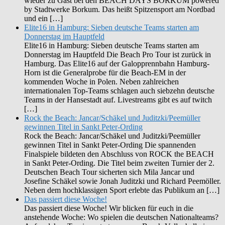
wieder zu Gast bei den BEACH DAYS BORKUM powered
by Stadtwerke Borkum. Das heißt Spitzensport am Nordbad
und ein […]
Elite16 in Hamburg: Sieben deutsche Teams starten am
Donnerstag im Hauptfeld
Elite16 in Hamburg: Sieben deutsche Teams starten am
Donnerstag im Hauptfeld Die Beach Pro Tour ist zurück in
Hamburg. Das Elite16 auf der Galopprennbahn Hamburg-
Horn ist die Generalprobe für die Beach-EM in der
kommenden Woche in Polen. Neben zahlreichen
internationalen Top-Teams schlagen auch siebzehn deutsche
Teams in der Hansestadt auf. Livestreams gibt es auf twitch
[…]
Rock the Beach: Jancar/Schäkel und Juditzki/Peemüller
gewinnen Titel in Sankt Peter-Ording
Rock the Beach: Jancar/Schäkel und Juditzki/Peemüller
gewinnen Titel in Sankt Peter-Ording Die spannenden
Finalspiele bildeten den Abschluss von ROCK the BEACH
in Sankt Peter-Ording. Die Titel beim zweiten Turnier der 2.
Deutschen Beach Tour sicherten sich Mila Jancar und
Josefine Schäkel sowie Jonah Juditzki und Richard Peemöller.
Neben dem hochklassigen Sport erlebte das Publikum an […]
Das passiert diese Woche!
Das passiert diese Woche! Wir blicken für euch in die
anstehende Woche: Wo spielen die deutschen Nationalteams?