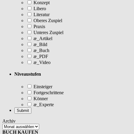
Konzept
Libero
Literatur
Oberes Zuspiel
Praxis
Unteres Zuspiel
æ_Artikel
æ_Bild
æ_Buch
æ_PDF
æ_Video
Niveaustufen
Einsteiger
Fortgeschrittene
Könner
æ_Experte
Archiv
BUCH KAUFEN