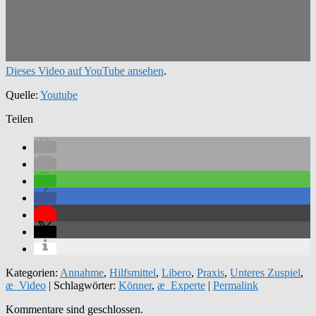
Dieses Video auf YouTube ansehen
.
Quelle:
Youtube
Teilen
Kategorien:
Annahme
,
Hilfsmittel
,
Libero
,
Praxis
,
Unteres Zuspiel
,
æ_Video
| Schlagwörter:
Könner
,
æ_Experte
|
Permalink
Kommentare sind geschlossen.