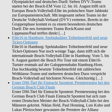
Olympiaticket und deutsches Duell: Sieben DVV-Teams
starten bei der Beach-EM Vom 12. bis 16. August trifft sich
Europas Beach-Volleyball-Elite im polnischen Stare Jabłonki
zur Europameisterschaft. Mit insgesamt sieben Teams ist der
Deutsche Volleyball-Verband (DVV) vertreten. Bereits in der
Gruppenphase kommt es zu einem besonderen deutschen
Duell: Die neu formierten Teams Bock/Kunst und
Lippmann/Paul treffen direkt […]
Elite16 in Hamburg: Spektakuläres Teilnehmerfeld und neue
Ticket-Optionen
Elite16 in Hamburg: Spektakuläres Teilnehmerfeld und neue
Ticket-Optionen Nur noch wenige Tage, dann trifft sich die
internationale Beach-Volleyball-Elite in Hamburg: Vom 5. bis
9. August gastiert die Beach Pro Tour mit einem Elite16-
Turnier erstmals auf der Galopprennbahn Hamburg-Horn.
Das hochkarätig besetzte Teilnehmerfeld mit zahlreichen
Weltklasse-Teams und mehreren deutschen Duos verspricht
Beach-Volleyball auf höchstem Niveau. Gleichzeitig […]
Erster DM-Titel für Eintracht Spontent: Premierensieg bei den
German Beach Club Finals
Erster DM-Titel für Eintracht Spontent: Premierensieg bei den
German Beach Club Finals Eintracht Spontent hat sich zum
ersten Deutschen Meister der Beach-Volleyball-Clubs bei den
Männern gekrönt. Niklas Held, Paul Henning, Luis Kubo und
Lukas Pfretzschner gewannen die Premiere der Allianz