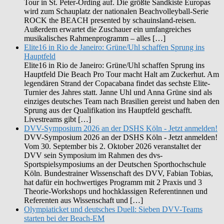
Tour in St. Peter-Ording auf. Die größte Sandkiste Europas
wird zum Schauplatz der nationalen Beachvolleyball-Serie
ROCK the BEACH presented by schauinsland-reisen.
Außerdem erwartet die Zuschauer ein umfangreiches
musikalisches Rahmenprogramm – alles […]
Elite16 in Rio de Janeiro: Grüne/Uhl schaffen Sprung ins
Hauptfeld
Elite16 in Rio de Janeiro: Grüne/Uhl schaffen Sprung ins
Hauptfeld Die Beach Pro Tour macht Halt am Zuckerhut. Am
legendären Strand der Copacabana findet das sechste Elite-
Turnier des Jahres statt. Janne Uhl und Anna Grüne sind als
einziges deutsches Team nach Brasilien gereist und haben den
Sprung aus der Qualifikation ins Hauptfeld geschafft.
Livestreams gibt […]
DVV-Symposium 2026 an der DSHS Köln - Jetzt anmelden!
DVV-Symposium 2026 an der DSHS Köln - Jetzt anmelden!
Vom 30. September bis 2. Oktober 2026 veranstaltet der
DVV sein Symposium im Rahmen des dvs-
Sportspielsymposiums an der Deutschen Sporthochschule
Köln. Bundestrainer Wissenschaft des DVV, Fabian Tobias,
hat dafür ein hochwertiges Programm mit 2 Praxis und 3
Theorie-Workshops und hochklassigen Referentinnen und
Referenten aus Wissenschaft und […]
Olympiaticket und deutsches Duell: Sieben DVV-Teams
starten bei der Beach-EM