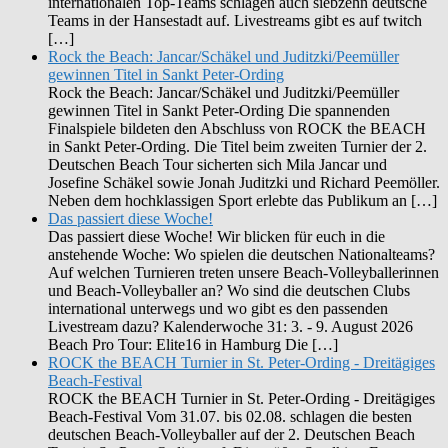
internationalen Top-Teams schlagen auch siebzehn deutsche
Teams in der Hansestadt auf. Livestreams gibt es auf twitch
[…]
Rock the Beach: Jancar/Schäkel und Juditzki/Peemüller
gewinnen Titel in Sankt Peter-Ording
Rock the Beach: Jancar/Schäkel und Juditzki/Peemüller
gewinnen Titel in Sankt Peter-Ording Die spannenden
Finalspiele bildeten den Abschluss von ROCK the BEACH
in Sankt Peter-Ording. Die Titel beim zweiten Turnier der 2.
Deutschen Beach Tour sicherten sich Mila Jancar und
Josefine Schäkel sowie Jonah Juditzki und Richard Peemöller.
Neben dem hochklassigen Sport erlebte das Publikum an […]
Das passiert diese Woche!
Das passiert diese Woche! Wir blicken für euch in die
anstehende Woche: Wo spielen die deutschen Nationalteams?
Auf welchen Turnieren treten unsere Beach-Volleyballerinnen
und Beach-Volleyballer an? Wo sind die deutschen Clubs
international unterwegs und wo gibt es den passenden
Livestream dazu? Kalenderwoche 31: 3. - 9. August 2026
Beach Pro Tour: Elite16 in Hamburg Die […]
ROCK the BEACH Turnier in St. Peter-Ording - Dreitägiges
Beach-Festival
ROCK the BEACH Turnier in St. Peter-Ording - Dreitägiges
Beach-Festival Vom 31.07. bis 02.08. schlagen die besten
deutschen Beach-Volleyballer auf der 2. Deutschen Beach