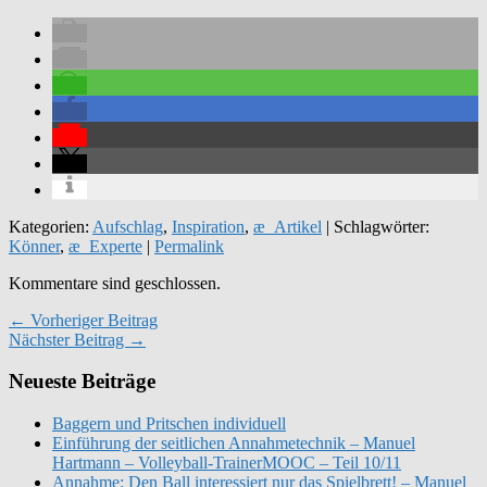
Kategorien:
Aufschlag
,
Inspiration
,
æ_Artikel
| Schlagwörter:
Könner
,
æ_Experte
|
Permalink
Kommentare sind geschlossen.
← Vorheriger Beitrag
Nächster Beitrag →
Neueste Beiträge
Baggern und Pritschen individuell
Einführung der seitlichen Annahmetechnik – Manuel
Hartmann – Volleyball-TrainerMOOC – Teil 10/11
Annahme: Den Ball interessiert nur das Spielbrett! – Manuel