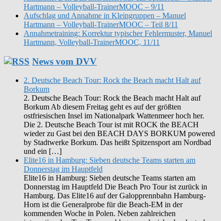
Hartmann – Volleyball-TrainerMOOC – 9/11
Aufschlag und Annahme in Kleingruppen – Manuel
Hartmann – Volleyball-TrainerMOOC – Teil 8/11
Annahmetraining: Korrektur typischer Fehlermuster, Manuel
Hartmann, Volleyball-TrainerMOOC, 11/11
News vom DVV
2. Deutsche Beach Tour: Rock the Beach macht Halt auf
Borkum
2. Deutsche Beach Tour: Rock the Beach macht Halt auf
Borkum Ab diesem Freitag geht es auf der größten
ostfriesischen Insel im Nationalpark Wattenmeer hoch her.
Die 2. Deutsche Beach Tour ist mit ROCK the BEACH
wieder zu Gast bei den BEACH DAYS BORKUM powered
by Stadtwerke Borkum. Das heißt Spitzensport am Nordbad
und ein […]
Elite16 in Hamburg: Sieben deutsche Teams starten am
Donnerstag im Hauptfeld
Elite16 in Hamburg: Sieben deutsche Teams starten am
Donnerstag im Hauptfeld Die Beach Pro Tour ist zurück in
Hamburg. Das Elite16 auf der Galopprennbahn Hamburg-
Horn ist die Generalprobe für die Beach-EM in der
kommenden Woche in Polen. Neben zahlreichen