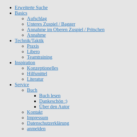
Erweiterte Suche
Get 30% off your first purchase
Got it!
Basics
Aufschlag
Unteres Zuspiel / Bagger
Annahme im Oberen Zuspiel / Pritschen
Annahme
Technik/Taktik
Praxis
Libero
Teamtraining
Inspiration
Konzeptionelles
Hilfsmittel
Literatur
Service
Buch
Buch lesen
Dankeschön :)
Über den Autor
Kontakt
Impressum
Datenschutzerklärung
anmelden