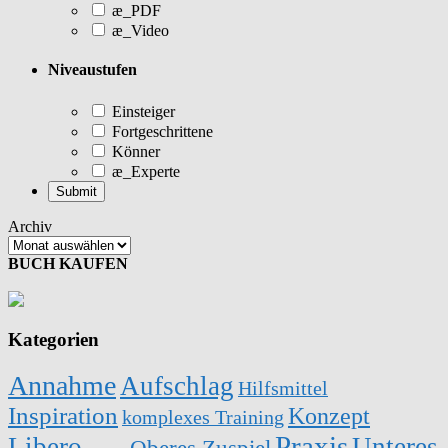
æ_PDF
æ_Video
Niveaustufen
Einsteiger
Fortgeschrittene
Könner
æ_Experte
Archiv
BUCH KAUFEN
Kategorien
Annahme
Aufschlag
Hilfsmittel
Inspiration
Konzept
komplexes Training
Praxis
Libero
Unteres
Oberes Zuspiel