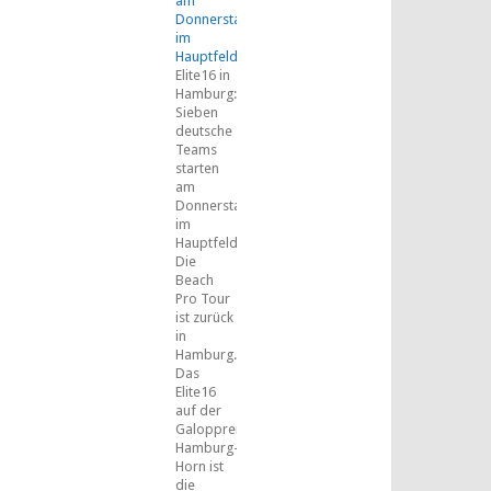
am
Donnerstag
im
Hauptfeld
Elite16 in
Hamburg:
Sieben
deutsche
Teams
starten
am
Donnerstag
im
Hauptfeld
Die
Beach
Pro Tour
ist zurück
in
Hamburg.
Das
Elite16
auf der
Galopprennbahn
Hamburg-
Horn ist
die