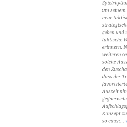
Spielrhyth
um seinem 
neue takti
strategisch
geben und 
taktische 
erinnern. N
weiteren G
solche Ausz
den Zuscha
dass der Tr
favorisiert
Auszeit ni
gegnerisch
Aufschlags
Konzept zu
so einen…