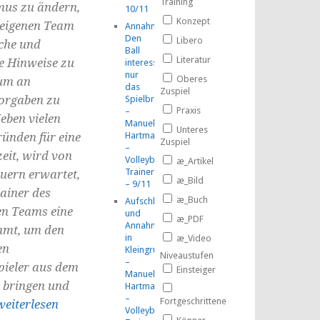
Training
mus zu ändern,
10/11
Konzept
eigenen Team
Annahme:
Den
Libero
sche und
Ball
Literatur
e Hinweise zu
interessiert
nur
Oberes
um an
das
Zuspiel
Vorgaben zu
Spielbrett!
Praxis
–
eben vielen
Manuel
Unteres
ründen für eine
Hartmann
Zuspiel
–
eit, wird von
Volleyball-
æ_Artikel
TrainerMOOC
uern erwartet,
æ_Bild
– 9/11
ainer des
æ_Buch
Aufschlag
en Teams eine
und
æ_PDF
Annahme
mmt, um den
in
æ_Video
en
Kleingruppen
Niveaustufen
–
pieler aus dem
Einsteiger
Manuel
 bringen und
Hartmann
–
Fortgeschrittene
weiterlesen
Volleyball-