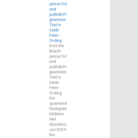
Jancar/Schäkel
und
Juditzki/Peemüller
gewinnen
Titel in
Sankt
Peter-
Ording
Rock the
Beach:
Jancar/Schäkel
und
Juditzki/Peemüller
gewinnen
Titel in
Sankt
Peter-
Ording
Die
spannenden
Finalspiele
bildeten
den
Abschluss
von ROCK
the