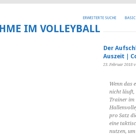
Get 30% off your first purchase
ERWEITERTE SUCHE
BASIC
HME IM VOLLEYBALL
Der Aufsch
Auszeit | 
23. Februar 2018
v
Wenn das e
nicht läuft,
Trainer im
Hallenvoll
pro Satz di
eine taktis
nutzen, um