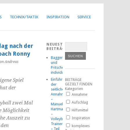
Got it!
S
TECHNIK/TAKTIK
INSPIRATION
SERVICE
NEUESTE
lag nach der
BEITRÄGE
Coach Ronny
Baggern
on Andreas
und
Pritschen
individuell
igene Spiel
Einführung
BEITRÄGE
GEZIELT FINDEN
der
 hat der
Kategorien
seitlichen
Annahmetechnik
Annahme
–
eyball zwei Mal
Aufschlag
Manuel
Hartmann
e Möglichkeit
Hilfsmittel
–
che Auszeit zu
Inspiration
Volleyball-
TrainerMOOC
 den
komplexes
– Teil