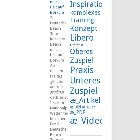
macht
Inspiration
Halt auf
komplexes
Borkum
2.
Training
Deutsche
Konzept
Beach
Tour:
Libero
Rock the
Beach
Literatur
macht
Oberes
Halt auf
Zuspiel
Borkum
Ab
Praxis
diesem
Freitag
Unteres
geht es
auf der
Zuspiel
größten
ostfriesischen
æ_Artikel
Insel im
æ_Buch
æ_Bild
Nationalpark
æ_PDF
Wattenmeer
æ_Video
hoch her.
Die 2.
Deutsche
Beach
Tour ist