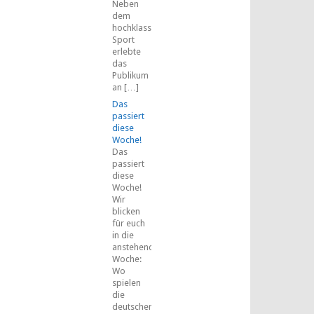
Neben
dem
hochklassigen
Sport
erlebte
das
Publikum
an […]
Das
passiert
diese
Woche!
Das
passiert
diese
Woche!
Wir
blicken
für euch
in die
anstehende
Woche:
Wo
spielen
die
deutschen