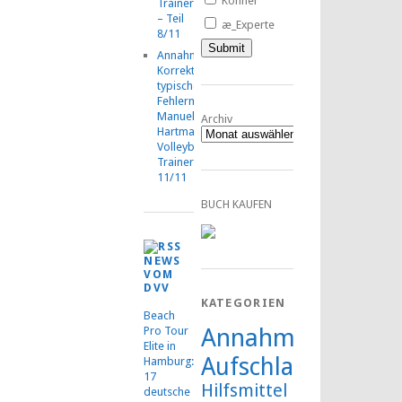
Könner
TrainerMOOC
– Teil
æ_Experte
8/11
Annahmetraining:
Korrektur
typischer
Fehlermuster,
Manuel
Archiv
Hartmann,
Volleyball-
TrainerMOOC,
11/11
BUCH KAUFEN
NEWS
VOM
DVV
KATEGORIEN
Beach
Annahme
Pro Tour
Elite in
Aufschlag
Hamburg:
17
Hilfsmittel
deutsche