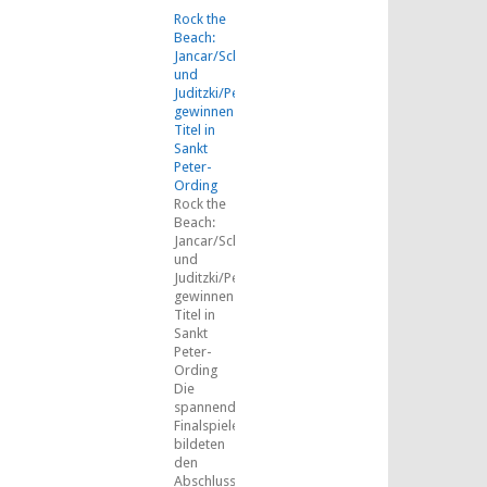
Rock the
Beach:
Jancar/Schäkel
und
Juditzki/Peemüller
gewinnen
Titel in
Sankt
Peter-
Ording
Rock the
Beach:
Jancar/Schäkel
und
Juditzki/Peemüller
gewinnen
Titel in
Sankt
Peter-
Ording
Die
spannenden
Finalspiele
bildeten
den
Abschluss