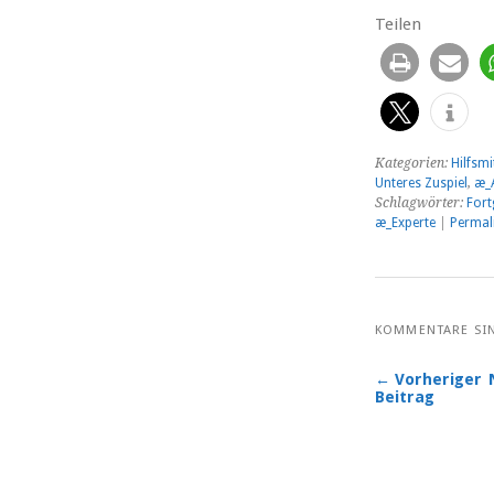
Teilen
Kategorien:
Hilfsmi
Unteres Zuspiel
,
æ_A
Schlagwörter:
Fort
æ_Experte
|
Permal
KOMMENTARE SI
← Vorheriger
Beitrag