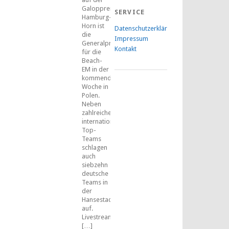
Galopprennbahn
SERVICE
Hamburg-
Horn ist
Datenschutzerklärung
die
Impressum
Generalprobe
Kontakt
für die
Beach-
EM in der
kommenden
Woche in
Polen.
Neben
zahlreichen
internationalen
Top-
Teams
schlagen
auch
siebzehn
deutsche
Teams in
der
Hansestadt
auf.
Livestreams
[…]