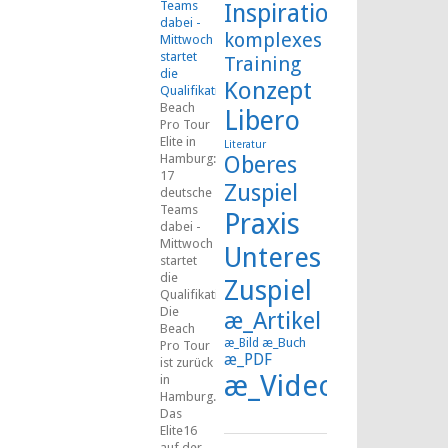
Teams
Inspiration
dabei -
komplexes
Mittwoch
startet
Training
die
Konzept
Qualifikation
Beach
Libero
Pro Tour
Elite in
Literatur
Hamburg:
Oberes
17
Zuspiel
deutsche
Teams
Praxis
dabei -
Mittwoch
Unteres
startet
die
Zuspiel
Qualifikation
Die
æ_Artikel
Beach
æ_Buch
æ_Bild
Pro Tour
æ_PDF
ist zurück
æ_Video
in
Hamburg.
Das
Elite16
auf der