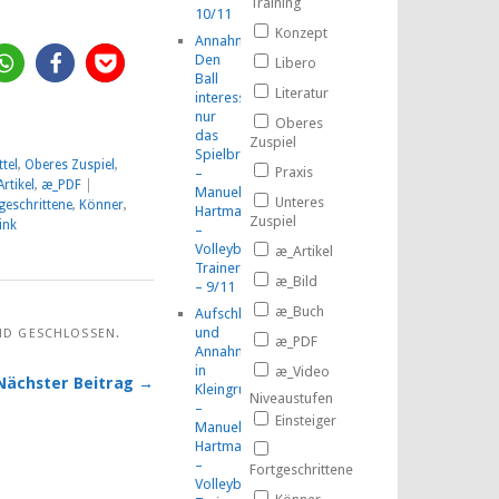
Training
10/11
Konzept
Annahme:
Den
Libero
Ball
Literatur
interessiert
nur
Oberes
das
Zuspiel
Spielbrett!
ttel
,
Oberes Zuspiel
,
Praxis
–
rtikel
,
æ_PDF
|
Manuel
Unteres
geschrittene
,
Könner
,
Hartmann
Zuspiel
ink
–
Volleyball-
æ_Artikel
TrainerMOOC
æ_Bild
– 9/11
æ_Buch
Aufschlag
und
ND GESCHLOSSEN.
æ_PDF
Annahme
in
æ_Video
Nächster Beitrag →
Kleingruppen
Niveaustufen
–
Einsteiger
Manuel
Hartmann
–
Fortgeschrittene
Volleyball-