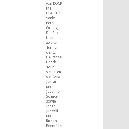
von ROCK
the
BEACH in
Sankt
Peter-
Ording.
Die Titel
beim
zweiten
Turnier
der 2.
Deutschen
Beach
Tour
sicherten
sich Mila
Jancar
und
Josefine
Schäkel
sowie
Jonah
Juditzki
und
Richard
Peemöller.