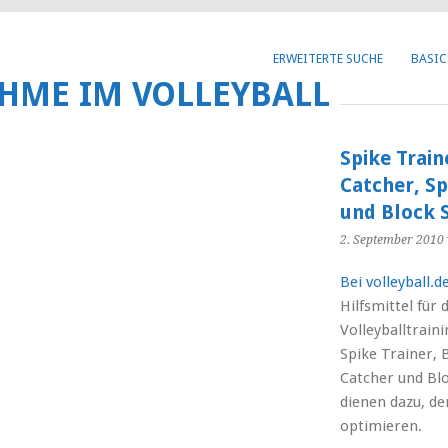
Get 30% off your first purchase
ERWEITERTE SUCHE
BASIC
HME IM VOLLEYBALL
Spike Train
Catcher, Sp
und Block 
2. September 2010
Bei volleyball.d
Hilfsmittel für 
Volleyballtraini
Spike Trainer, 
Catcher und Blo
dienen dazu, de
optimieren.