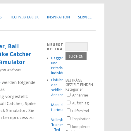
Got it!
S
TECHNIK/TAKTIK
INSPIRATION
SERVICE
NEUESTE
er, Ball
BEITRÄGE
ike Catcher
Baggern
Simulator
und
Pritschen
von Andreas
individuell
Einführung
BEITRÄGE
e
werden folgende
GEZIELT FINDEN
der
das
Kategorien
seitlichen
Annahmetechnik
Annahme
ng vorgestellt:
–
Ball Catcher, Spike
Aufschlag
Manuel
Hartmann
ck Simulator. Sie
Hilfsmittel
–
n Lernprozess zu
Inspiration
Volleyball-
TrainerMOOC
komplexes
– Teil