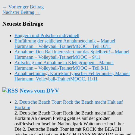
← Vorheriger Beitrag
Nächster Beitrag →
Neueste Beiträge
Baggern und Pritschen individuell
Einführung der seitlichen Annahmetechnik – Manuel
Hartmann – Volleyball-TrainerMOOC – Teil 10/11
Annahme: Den Ball interessiert nur das Spielbrett! – Manuel
Hartmann – Volleyball-TrainerMOOC – 9/11
Aufschlag und Annahme in Kleingruppen – Manuel
Hartmann – Volleyball-TrainerMOOC – Teil 8/11
Annahmetraining: Korrektur typischer Fehlermuster, Manuel
Hartmann, Volleyball-TrainerMOOC, 11/11
News vom DVV
2. Deutsche Beach Tour: Rock the Beach macht Halt auf
Borkum
2. Deutsche Beach Tour: Rock the Beach macht Halt auf
Borkum Ab diesem Freitag geht es auf der größten
ostfriesischen Insel im Nationalpark Wattenmeer hoch her.
Die 2. Deutsche Beach Tour ist mit ROCK the BEACH
wieder zu Gast bei den BEACH DAYS BORKUM powered