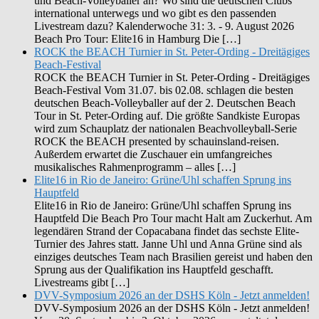
und Beach-Volleyballer an? Wo sind die deutschen Clubs
international unterwegs und wo gibt es den passenden
Livestream dazu? Kalenderwoche 31: 3. - 9. August 2026
Beach Pro Tour: Elite16 in Hamburg Die […]
ROCK the BEACH Turnier in St. Peter-Ording - Dreitägiges
Beach-Festival
ROCK the BEACH Turnier in St. Peter-Ording - Dreitägiges
Beach-Festival Vom 31.07. bis 02.08. schlagen die besten
deutschen Beach-Volleyballer auf der 2. Deutschen Beach
Tour in St. Peter-Ording auf. Die größte Sandkiste Europas
wird zum Schauplatz der nationalen Beachvolleyball-Serie
ROCK the BEACH presented by schauinsland-reisen.
Außerdem erwartet die Zuschauer ein umfangreiches
musikalisches Rahmenprogramm – alles […]
Elite16 in Rio de Janeiro: Grüne/Uhl schaffen Sprung ins
Hauptfeld
Elite16 in Rio de Janeiro: Grüne/Uhl schaffen Sprung ins
Hauptfeld Die Beach Pro Tour macht Halt am Zuckerhut. Am
legendären Strand der Copacabana findet das sechste Elite-
Turnier des Jahres statt. Janne Uhl und Anna Grüne sind als
einziges deutsches Team nach Brasilien gereist und haben den
Sprung aus der Qualifikation ins Hauptfeld geschafft.
Livestreams gibt […]
DVV-Symposium 2026 an der DSHS Köln - Jetzt anmelden!
DVV-Symposium 2026 an der DSHS Köln - Jetzt anmelden!