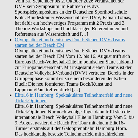
Vom 30. September bis 2. Oktober 2026 veranstaltet der
DVV sein Symposium im Rahmen des dvs-
Sportspielsymposiums an der Deutschen Sporthochschule
Köln. Bundestrainer Wissenschaft des DVV, Fabian Tobias,
hat dafür ein hochwertiges Programm mit 2 Praxis und 3
Theorie-Workshops und hochklassigen Referentinnen und
Referenten aus Wissenschaft und […]
Olympiaticket und deutsches Duell: Sieben DVV-Teams
starten bei der Beach-EM
Olympiaticket und deutsches Duell: Sieben DVV-Teams
starten bei der Beach-EM Vom 12. bis 16. August trifft sich
Europas Beach-Volleyball-Elite im polnischen Stare Jabłonki
zur Europameisterschaft. Mit insgesamt sieben Teams ist der
Deutsche Volleyball-Verband (DVV) vertreten. Bereits in der
Gruppenphase kommt es zu einem besonderen deutschen
Duell: Die neu formierten Teams Bock/Kunst und
Lippmann/Paul treffen direkt […]
Elite16 in Hamburg: Spektakuläres Teilnehmerfeld und neue
Ticket-Optionen
Elite16 in Hamburg: Spektakuläres Teilnehmerfeld und neue
Ticket-Optionen Nur noch wenige Tage, dann trifft sich die
internationale Beach-Volleyball-Elite in Hamburg: Vom 5. bis
9. August gastiert die Beach Pro Tour mit einem Elite16-
Turnier erstmals auf der Galopprennbahn Hamburg-Horn.
Das hochkarätig besetzte Teilnehmerfeld mit zahlreichen