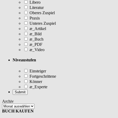
Libero
Literatur
Oberes Zuspiel
Praxis
Unteres Zuspiel
æ_Artikel
æ_Bild
æ_Buch
æ_PDF
æ_Video
Niveaustufen
Einsteiger
Fortgeschrittene
Könner
æ_Experte
Archiv
BUCH KAUFEN