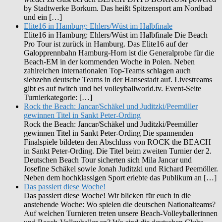
by Stadtwerke Borkum. Das heißt Spitzensport am Nordbad
und ein […]
Elite16 in Hamburg: Ehlers/Wüst im Halbfinale
Elite16 in Hamburg: Ehlers/Wüst im Halbfinale Die Beach
Pro Tour ist zurück in Hamburg. Das Elite16 auf der
Galopprennbahn Hamburg-Horn ist die Generalprobe für die
Beach-EM in der kommenden Woche in Polen. Neben
zahlreichen internationalen Top-Teams schlagen auch
siebzehn deutsche Teams in der Hansestadt auf. Livestreams
gibt es auf twitch und bei volleyballworld.tv. Event-Seite
Turnierkategorie: […]
Rock the Beach: Jancar/Schäkel und Juditzki/Peemüller
gewinnen Titel in Sankt Peter-Ording
Rock the Beach: Jancar/Schäkel und Juditzki/Peemüller
gewinnen Titel in Sankt Peter-Ording Die spannenden
Finalspiele bildeten den Abschluss von ROCK the BEACH
in Sankt Peter-Ording. Die Titel beim zweiten Turnier der 2.
Deutschen Beach Tour sicherten sich Mila Jancar und
Josefine Schäkel sowie Jonah Juditzki und Richard Peemöller.
Neben dem hochklassigen Sport erlebte das Publikum an […]
Das passiert diese Woche!
Das passiert diese Woche! Wir blicken für euch in die
anstehende Woche: Wo spielen die deutschen Nationalteams?
Auf welchen Turnieren treten unsere Beach-Volleyballerinnen