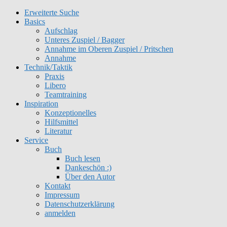
Erweiterte Suche
Get 30% off your first purchase
Got it!
Basics
Aufschlag
Unteres Zuspiel / Bagger
Annahme im Oberen Zuspiel / Pritschen
Annahme
Technik/Taktik
Praxis
Libero
Teamtraining
Inspiration
Konzeptionelles
Hilfsmittel
Literatur
Service
Buch
Buch lesen
Dankeschön :)
Über den Autor
Kontakt
Impressum
Datenschutzerklärung
anmelden