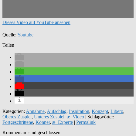
Dieses Video auf YouTube ansehen
.
Quelle:
Youtube
Teilen
Kategorien:
Annahme
,
Aufschlag
,
Inspiration
,
Konzept
,
Libero
,
Oberes Zuspiel
,
Unteres Zuspiel
,
æ_Video
| Schlagwörter:
Fortgeschrittene
,
Könner
,
æ_Experte
|
Permalink
Kommentare sind geschlossen.