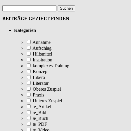
BEITRÄGE GEZIELT FINDEN
Kategorien
Annahme
Aufschlag
Hilfsmittel
Inspiration
komplexes Training
Konzept
Libero
Literatur
Oberes Zuspiel
Praxis
Unteres Zuspiel
æ_Artikel
æ_Bild
æ_Buch
æ_PDF
æ_Video