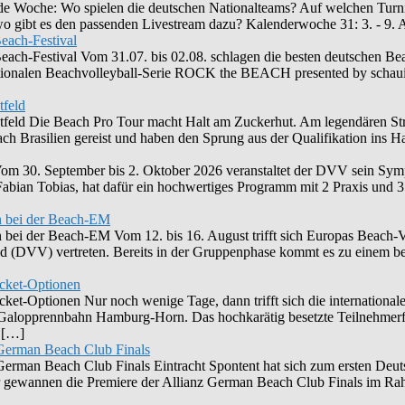
ende Woche: Wo spielen die deutschen Nationalteams? Auf welchen Turni
 wo gibt es den passenden Livestream dazu? Kalenderwoche 31: 3. - 9
each-Festival
ch-Festival Vom 31.07. bis 02.08. schlagen die besten deutschen Beac
ationalen Beachvolleyball-Serie ROCK the BEACH presented by schaui
tfeld
tfeld Die Beach Pro Tour macht Halt am Zuckerhut. Am legendären Stran
h Brasilien gereist und haben den Sprung aus der Qualifikation ins Ha
 30. September bis 2. Oktober 2026 veranstaltet der DVV sein Sym
abian Tobias, hat dafür ein hochwertiges Programm mit 2 Praxis und 
n bei der Beach-EM
ei der Beach-EM Vom 12. bis 16. August trifft sich Europas Beach-Vol
and (DVV) vertreten. Bereits in der Gruppenphase kommt es zu einem 
icket-Optionen
ket-Optionen Nur noch wenige Tage, dann trifft sich die internationale
er Galopprennbahn Hamburg-Horn. Das hochkarätig besetzte Teilnehmer
g […]
n German Beach Club Finals
n German Beach Club Finals Eintracht Spontent hat sich zum ersten Deu
r gewannen die Premiere der Allianz German Beach Club Finals im Ra