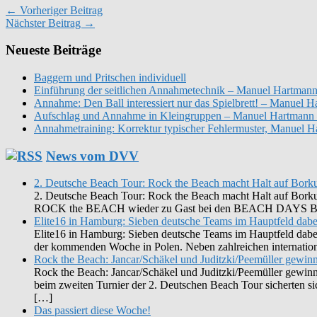
← Vorheriger Beitrag
Nächster Beitrag →
Neueste Beiträge
Baggern und Pritschen individuell
Einführung der seitlichen Annahmetechnik – Manuel Hartmann
Annahme: Den Ball interessiert nur das Spielbrett! – Manuel
Aufschlag und Annahme in Kleingruppen – Manuel Hartmann 
Annahmetraining: Korrektur typischer Fehlermuster, Manuel 
News vom DVV
2. Deutsche Beach Tour: Rock the Beach macht Halt auf Bor
2. Deutsche Beach Tour: Rock the Beach macht Halt auf Borkum 
ROCK the BEACH wieder zu Gast bei den BEACH DAYS BORK
Elite16 in Hamburg: Sieben deutsche Teams im Hauptfeld dabe
Elite16 in Hamburg: Sieben deutsche Teams im Hauptfeld dabe
der kommenden Woche in Polen. Neben zahlreichen internationa
Rock the Beach: Jancar/Schäkel und Juditzki/Peemüller gewinn
Rock the Beach: Jancar/Schäkel und Juditzki/Peemüller gewin
beim zweiten Turnier der 2. Deutschen Beach Tour sicherten s
[…]
Das passiert diese Woche!