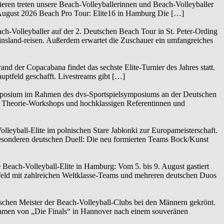
eren treten unsere Beach-Volleyballerinnen und Beach-Volleyballer
. August 2026 Beach Pro Tour: Elite16 in Hamburg Die […]
h-Volleyballer auf der 2. Deutschen Beach Tour in St. Peter-Ording
nsland-reisen. Außerdem erwartet die Zuschauer ein umfangreiches
d der Copacabana findet das sechste Elite-Turnier des Jahres statt.
uptfeld geschafft. Livestreams gibt […]
posium im Rahmen des dvs-Sportspielsymposiums an der Deutschen
3 Theorie-Workshops und hochklassigen Referentinnen und
leyball-Elite im polnischen Stare Jabłonki zur Europameisterschaft.
besonderen deutschen Duell: Die neu formierten Teams Bock/Kunst
 Beach-Volleyball-Elite in Hamburg: Vom 5. bis 9. August gastiert
feld mit zahlreichen Weltklasse-Teams und mehreren deutschen Duos
tschen Meister der Beach-Volleyball-Clubs bei den Männern gekrönt.
hmen von „Die Finals“ in Hannover nach einem souveränen