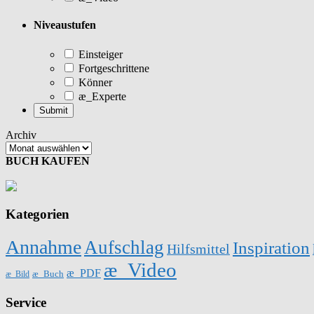
Niveaustufen
Einsteiger
Fortgeschrittene
Könner
æ_Experte
Archiv
BUCH KAUFEN
Kategorien
Annahme
Aufschlag
Inspiration
Hilfsmittel
æ_Video
æ_PDF
æ_Buch
æ_Bild
Service