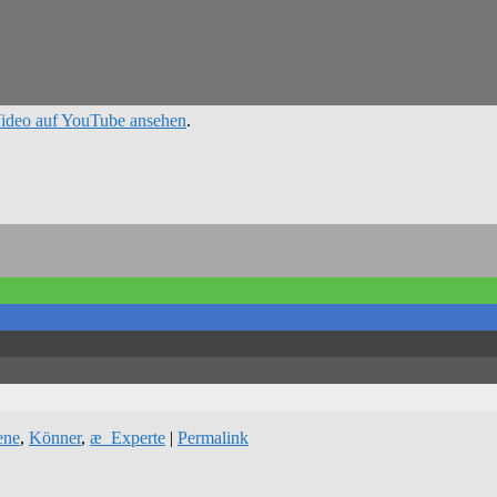
ideo auf YouTube ansehen
.
ene
,
Könner
,
æ_Experte
|
Permalink