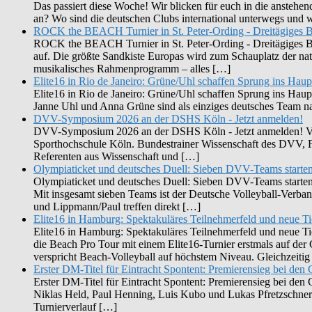
Das passiert diese Woche! Wir blicken für euch in die ansteh
an? Wo sind die deutschen Clubs international unterwegs und
ROCK the BEACH Turnier in St. Peter-Ording - Dreitägiges B
ROCK the BEACH Turnier in St. Peter-Ording - Dreitägiges Bea
auf. Die größte Sandkiste Europas wird zum Schauplatz der n
musikalisches Rahmenprogramm – alles […]
Elite16 in Rio de Janeiro: Grüne/Uhl schaffen Sprung ins Haup
Elite16 in Rio de Janeiro: Grüne/Uhl schaffen Sprung ins Haup
Janne Uhl und Anna Grüne sind als einziges deutsches Team nac
DVV-Symposium 2026 an der DSHS Köln - Jetzt anmelden!
DVV-Symposium 2026 an der DSHS Köln - Jetzt anmelden! Vom
Sporthochschule Köln. Bundestrainer Wissenschaft des DVV, F
Referenten aus Wissenschaft und […]
Olympiaticket und deutsches Duell: Sieben DVV-Teams starte
Olympiaticket und deutsches Duell: Sieben DVV-Teams starten b
Mit insgesamt sieben Teams ist der Deutsche Volleyball-Verb
und Lippmann/Paul treffen direkt […]
Elite16 in Hamburg: Spektakuläres Teilnehmerfeld und neue T
Elite16 in Hamburg: Spektakuläres Teilnehmerfeld und neue Tic
die Beach Pro Tour mit einem Elite16-Turnier erstmals auf d
verspricht Beach-Volleyball auf höchstem Niveau. Gleichzeiti
Erster DM-Titel für Eintracht Spontent: Premierensieg bei de
Erster DM-Titel für Eintracht Spontent: Premierensieg bei de
Niklas Held, Paul Henning, Luis Kubo und Lukas Pfretzschne
Turnierverlauf […]