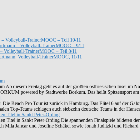
 – Volleyball-TrainerMOOC – Teil 10/11
 Hartmann – Volleyball-TrainerMOOC – 9/11
– Volleyball-TrainerMOOC – Teil 8/11
Hartmann, Volleyball-TrainerMOOC, 11/11
kum
Ab diesem Freitag geht es auf der größten ostfriesischen Insel im Na
UM powered by Stadtwerke Borkum. Das heißt Spitzensport am 
i
i Die Beach Pro Tour ist zurück in Hamburg. Das Elite16 auf der Ga
len Top-Teams schlagen auch siebzehn deutsche Teams in der Hansesta
en Titel in Sankt Peter-Ording
nen Titel in Sankt Peter-Ording Die spannenden Finalspiele bildeten
ich Mila Jancar und Josefine Schäkel sowie Jonah Juditzki und Richar