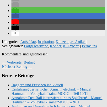
Kategorien:
Aufschlag
,
Inspiration
,
Konzept
,
æ_Artikel
|
Schlagwörter:
Fortgeschrittene
,
Könner
,
æ_Experte
|
Permalink
Kommentare sind geschlossen.
← Vorheriger Beitrag
Nächster Beitrag →
Neueste Beiträge
Baggern und Pritschen individuell
Einführung der seitlichen Annahmetechnik – Manuel
Hartmann – Volleyball-TrainerMOOC – Teil 10/11
Annahme: Den Ball interessiert nur das Spielbrett! – Manuel
Hartmann – Volleyball-TrainerMOOC – 9/11
Aufschlag und Annahme in Kleingruppen – Manuel