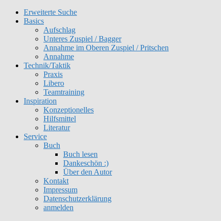
Erweiterte Suche
Get 30% off your first purchase
Got it!
Basics
Aufschlag
Unteres Zuspiel / Bagger
Annahme im Oberen Zuspiel / Pritschen
Annahme
Technik/Taktik
Praxis
Libero
Teamtraining
Inspiration
Konzeptionelles
Hilfsmittel
Literatur
Service
Buch
Buch lesen
Dankeschön :)
Über den Autor
Kontakt
Impressum
Datenschutzerklärung
anmelden