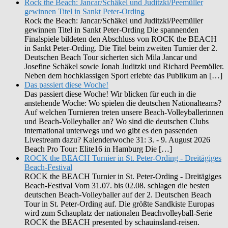
Rock the Beach: Jancar/Schäkel und Juditzki/Peemüller
gewinnen Titel in Sankt Peter-Ording
Rock the Beach: Jancar/Schäkel und Juditzki/Peemüller
gewinnen Titel in Sankt Peter-Ording Die spannenden
Finalspiele bildeten den Abschluss von ROCK the BEACH
in Sankt Peter-Ording. Die Titel beim zweiten Turnier der 2.
Deutschen Beach Tour sicherten sich Mila Jancar und
Josefine Schäkel sowie Jonah Juditzki und Richard Peemöller.
Neben dem hochklassigen Sport erlebte das Publikum an […]
Das passiert diese Woche!
Das passiert diese Woche! Wir blicken für euch in die
anstehende Woche: Wo spielen die deutschen Nationalteams?
Auf welchen Turnieren treten unsere Beach-Volleyballerinnen
und Beach-Volleyballer an? Wo sind die deutschen Clubs
international unterwegs und wo gibt es den passenden
Livestream dazu? Kalenderwoche 31: 3. - 9. August 2026
Beach Pro Tour: Elite16 in Hamburg Die […]
ROCK the BEACH Turnier in St. Peter-Ording - Dreitägiges
Beach-Festival
ROCK the BEACH Turnier in St. Peter-Ording - Dreitägiges
Beach-Festival Vom 31.07. bis 02.08. schlagen die besten
deutschen Beach-Volleyballer auf der 2. Deutschen Beach
Tour in St. Peter-Ording auf. Die größte Sandkiste Europas
wird zum Schauplatz der nationalen Beachvolleyball-Serie
ROCK the BEACH presented by schauinsland-reisen.