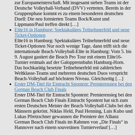
zur Europameisterschaft. Mit insgesamt sieben Teams ist der
Deutsche Volleyball-Verband (DVV) vertreten. Bereits in der
Gruppenphase kommt es zu einem besonderen deutschen
Duell: Die neu formierten Teams Bock/Kunst und
Lippmann/Paul treffen direkt […]
Elite16 in Hamburg: Spektakuläres Teilnehmerfeld und neue
Ticket-Optionen
Elite16 in Hamburg: Spektakuläres Teilnehmerfeld und neue
Ticket-Optionen Nur noch wenige Tage, dann trifft sich die
internationale Beach-Volleyball-Elite in Hamburg: Vom 5. bis
9. August gastiert die Beach Pro Tour mit einem Elite16-
Turnier erstmals auf der Galopprennbahn Hamburg-Horn.
Das hochkarätig besetzte Teilnehmerfeld mit zahlreichen
Weltklasse-Teams und mehreren deutschen Duos verspricht
Beach-Volleyball auf höchstem Niveau. Gleichzeitig […]
Erster DM-Titel für Eintracht Spontent: Premierensieg bei den
German Beach Club Finals
Erster DM-Titel für Eintracht Spontent: Premierensieg bei den
German Beach Club Finals Eintracht Spontent hat sich zum
ersten Deutschen Meister der Beach-Volleyball-Clubs bei den
Männern gekrönt. Niklas Held, Paul Henning, Luis Kubo und
Lukas Pfretzschner gewannen die Premiere der Allianz
German Beach Club Finals im Rahmen von „Die Finals“ in
Hannover nach einem souveränen Turnierverlauf […]