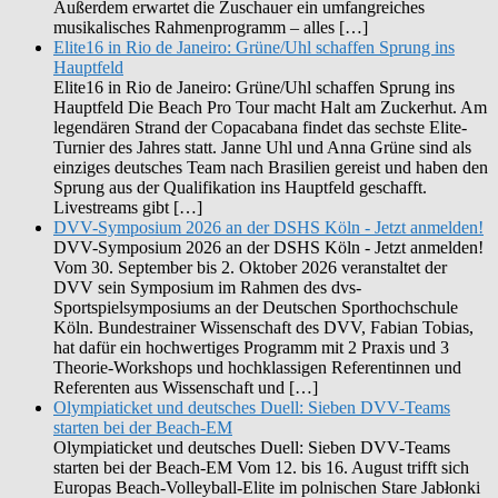
Außerdem erwartet die Zuschauer ein umfangreiches
musikalisches Rahmenprogramm – alles […]
Elite16 in Rio de Janeiro: Grüne/Uhl schaffen Sprung ins
Hauptfeld
Elite16 in Rio de Janeiro: Grüne/Uhl schaffen Sprung ins
Hauptfeld Die Beach Pro Tour macht Halt am Zuckerhut. Am
legendären Strand der Copacabana findet das sechste Elite-
Turnier des Jahres statt. Janne Uhl und Anna Grüne sind als
einziges deutsches Team nach Brasilien gereist und haben den
Sprung aus der Qualifikation ins Hauptfeld geschafft.
Livestreams gibt […]
DVV-Symposium 2026 an der DSHS Köln - Jetzt anmelden!
DVV-Symposium 2026 an der DSHS Köln - Jetzt anmelden!
Vom 30. September bis 2. Oktober 2026 veranstaltet der
DVV sein Symposium im Rahmen des dvs-
Sportspielsymposiums an der Deutschen Sporthochschule
Köln. Bundestrainer Wissenschaft des DVV, Fabian Tobias,
hat dafür ein hochwertiges Programm mit 2 Praxis und 3
Theorie-Workshops und hochklassigen Referentinnen und
Referenten aus Wissenschaft und […]
Olympiaticket und deutsches Duell: Sieben DVV-Teams
starten bei der Beach-EM
Olympiaticket und deutsches Duell: Sieben DVV-Teams
starten bei der Beach-EM Vom 12. bis 16. August trifft sich
Europas Beach-Volleyball-Elite im polnischen Stare Jabłonki