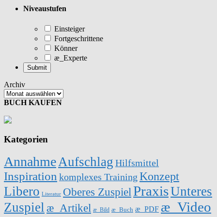
Niveaustufen
Einsteiger
Fortgeschrittene
Könner
æ_Experte
Archiv
BUCH KAUFEN
Kategorien
Annahme
Aufschlag
Hilfsmittel
Inspiration
Konzept
komplexes Training
Praxis
Libero
Unteres
Oberes Zuspiel
Literatur
æ_Video
Zuspiel
æ_Artikel
æ_PDF
æ_Buch
æ_Bild