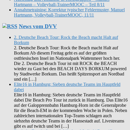
Hartmann – Volleyball-TrainerMOOC – Teil 8/11
Annahmetraining: Korrektur typischer Fehlermuster, Manuel
Hartmann, Volleyball-TrainerMOOC, 11/11
News vom DVV
2. Deutsche Beach Tour: Rock the Beach macht Halt auf
Borkum
2. Deutsche Beach Tour: Rock the Beach macht Halt auf
Borkum Ab diesem Freitag geht es auf der größten
ostfriesischen Insel im Nationalpark Wattenmeer hoch her.
Die 2. Deutsche Beach Tour ist mit ROCK the BEACH
wieder zu Gast bei den BEACH DAYS BORKUM powered
by Stadtwerke Borkum. Das heißt Spitzensport am Nordbad
und ein […]
Elite16 in Hamburg: Sieben deutsche Teams im Hauptfeld
dabei
Elite16 in Hamburg: Sieben deutsche Teams im Hauptfeld
dabei Die Beach Pro Tour ist zurück in Hamburg. Das Elite16
auf der Galopprennbahn Hamburg-Horn ist die Generalprobe
für die Beach-EM in der kommenden Woche in Polen. Neben
zahlreichen internationalen Top-Teams schlagen auch
siebzehn deutsche Teams in der Hansestadt auf. Livestreams
gibt es auf twitch und bei […]