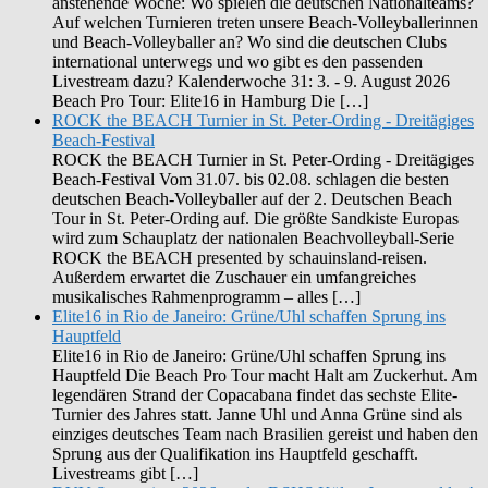
anstehende Woche: Wo spielen die deutschen Nationalteams?
Auf welchen Turnieren treten unsere Beach-Volleyballerinnen
und Beach-Volleyballer an? Wo sind die deutschen Clubs
international unterwegs und wo gibt es den passenden
Livestream dazu? Kalenderwoche 31: 3. - 9. August 2026
Beach Pro Tour: Elite16 in Hamburg Die […]
ROCK the BEACH Turnier in St. Peter-Ording - Dreitägiges
Beach-Festival
ROCK the BEACH Turnier in St. Peter-Ording - Dreitägiges
Beach-Festival Vom 31.07. bis 02.08. schlagen die besten
deutschen Beach-Volleyballer auf der 2. Deutschen Beach
Tour in St. Peter-Ording auf. Die größte Sandkiste Europas
wird zum Schauplatz der nationalen Beachvolleyball-Serie
ROCK the BEACH presented by schauinsland-reisen.
Außerdem erwartet die Zuschauer ein umfangreiches
musikalisches Rahmenprogramm – alles […]
Elite16 in Rio de Janeiro: Grüne/Uhl schaffen Sprung ins
Hauptfeld
Elite16 in Rio de Janeiro: Grüne/Uhl schaffen Sprung ins
Hauptfeld Die Beach Pro Tour macht Halt am Zuckerhut. Am
legendären Strand der Copacabana findet das sechste Elite-
Turnier des Jahres statt. Janne Uhl und Anna Grüne sind als
einziges deutsches Team nach Brasilien gereist und haben den
Sprung aus der Qualifikation ins Hauptfeld geschafft.
Livestreams gibt […]