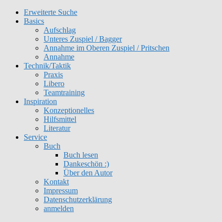
Erweiterte Suche
Get 30% off your first purchase
Got it!
Basics
Aufschlag
Unteres Zuspiel / Bagger
Annahme im Oberen Zuspiel / Pritschen
Annahme
Technik/Taktik
Praxis
Libero
Teamtraining
Inspiration
Konzeptionelles
Hilfsmittel
Literatur
Service
Buch
Buch lesen
Dankeschön :)
Über den Autor
Kontakt
Impressum
Datenschutzerklärung
anmelden