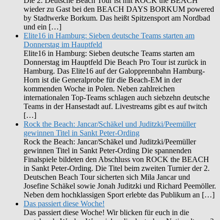
Die 2. Deutsche Beach Tour ist mit ROCK the BEACH
wieder zu Gast bei den BEACH DAYS BORKUM powered
by Stadtwerke Borkum. Das heißt Spitzensport am Nordbad
und ein […]
Elite16 in Hamburg: Sieben deutsche Teams starten am
Donnerstag im Hauptfeld
Elite16 in Hamburg: Sieben deutsche Teams starten am
Donnerstag im Hauptfeld Die Beach Pro Tour ist zurück in
Hamburg. Das Elite16 auf der Galopprennbahn Hamburg-
Horn ist die Generalprobe für die Beach-EM in der
kommenden Woche in Polen. Neben zahlreichen
internationalen Top-Teams schlagen auch siebzehn deutsche
Teams in der Hansestadt auf. Livestreams gibt es auf twitch
[…]
Rock the Beach: Jancar/Schäkel und Juditzki/Peemüller
gewinnen Titel in Sankt Peter-Ording
Rock the Beach: Jancar/Schäkel und Juditzki/Peemüller
gewinnen Titel in Sankt Peter-Ording Die spannenden
Finalspiele bildeten den Abschluss von ROCK the BEACH
in Sankt Peter-Ording. Die Titel beim zweiten Turnier der 2.
Deutschen Beach Tour sicherten sich Mila Jancar und
Josefine Schäkel sowie Jonah Juditzki und Richard Peemöller.
Neben dem hochklassigen Sport erlebte das Publikum an […]
Das passiert diese Woche!
Das passiert diese Woche! Wir blicken für euch in die