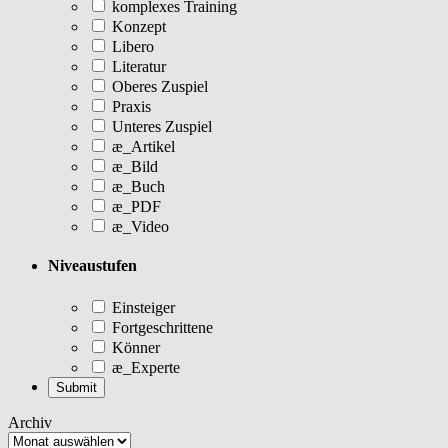
komplexes Training
Konzept
Libero
Literatur
Oberes Zuspiel
Praxis
Unteres Zuspiel
æ_Artikel
æ_Bild
æ_Buch
æ_PDF
æ_Video
Niveaustufen
Einsteiger
Fortgeschrittene
Könner
æ_Experte
Archiv