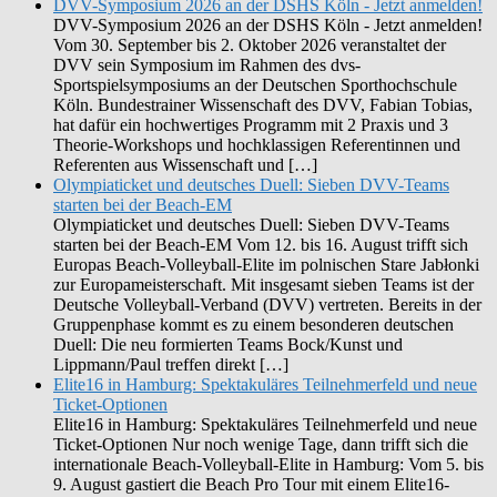
DVV-Symposium 2026 an der DSHS Köln - Jetzt anmelden!
DVV-Symposium 2026 an der DSHS Köln - Jetzt anmelden!
Vom 30. September bis 2. Oktober 2026 veranstaltet der
DVV sein Symposium im Rahmen des dvs-
Sportspielsymposiums an der Deutschen Sporthochschule
Köln. Bundestrainer Wissenschaft des DVV, Fabian Tobias,
hat dafür ein hochwertiges Programm mit 2 Praxis und 3
Theorie-Workshops und hochklassigen Referentinnen und
Referenten aus Wissenschaft und […]
Olympiaticket und deutsches Duell: Sieben DVV-Teams
starten bei der Beach-EM
Olympiaticket und deutsches Duell: Sieben DVV-Teams
starten bei der Beach-EM Vom 12. bis 16. August trifft sich
Europas Beach-Volleyball-Elite im polnischen Stare Jabłonki
zur Europameisterschaft. Mit insgesamt sieben Teams ist der
Deutsche Volleyball-Verband (DVV) vertreten. Bereits in der
Gruppenphase kommt es zu einem besonderen deutschen
Duell: Die neu formierten Teams Bock/Kunst und
Lippmann/Paul treffen direkt […]
Elite16 in Hamburg: Spektakuläres Teilnehmerfeld und neue
Ticket-Optionen
Elite16 in Hamburg: Spektakuläres Teilnehmerfeld und neue
Ticket-Optionen Nur noch wenige Tage, dann trifft sich die
internationale Beach-Volleyball-Elite in Hamburg: Vom 5. bis
9. August gastiert die Beach Pro Tour mit einem Elite16-