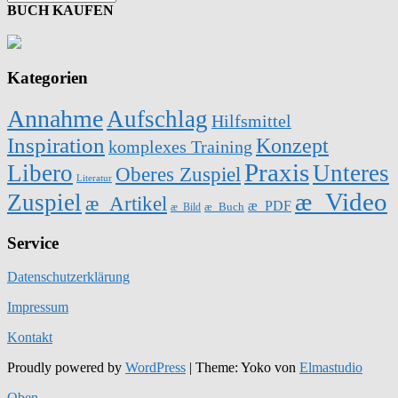
BUCH KAUFEN
Kategorien
Annahme
Aufschlag
Hilfsmittel
Inspiration
Konzept
komplexes Training
Praxis
Libero
Unteres
Oberes Zuspiel
Literatur
æ_Video
Zuspiel
æ_Artikel
æ_PDF
æ_Buch
æ_Bild
Service
Datenschutzerklärung
Impressum
Kontakt
Proudly powered by
WordPress
|
Theme: Yoko von
Elmastudio
Oben