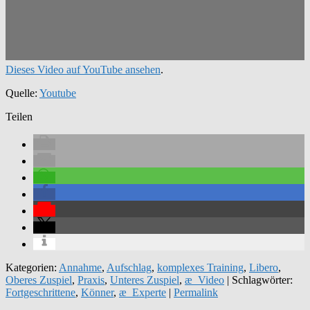
Dieses Video auf YouTube ansehen
.
Quelle:
Youtube
Teilen
Kategorien:
Annahme
,
Aufschlag
,
komplexes Training
,
Libero
,
Oberes Zuspiel
,
Praxis
,
Unteres Zuspiel
,
æ_Video
| Schlagwörter:
Fortgeschrittene
,
Könner
,
æ_Experte
|
Permalink