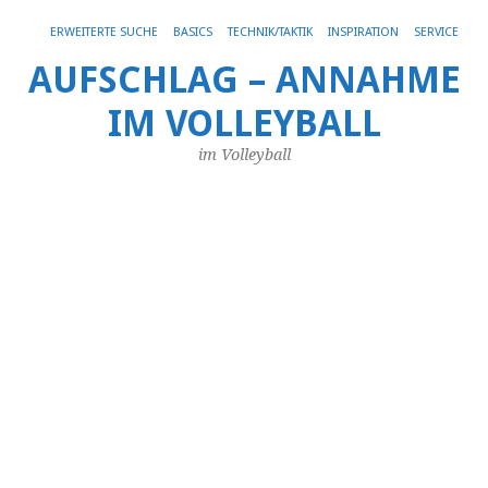
Get 30% off your first purchase
Got it!
ERWEITERTE SUCHE
BASICS
TECHNIK/TAKTIK
INSPIRATION
SERVICE
AUFSCHLAG – ANNAHME
c
IM VOLLEYBALL
a
im Volleyball
25.
Ma
20
vo
An
Nächstes
←
Bild →
Vo
Bil
So
Ko
als
au