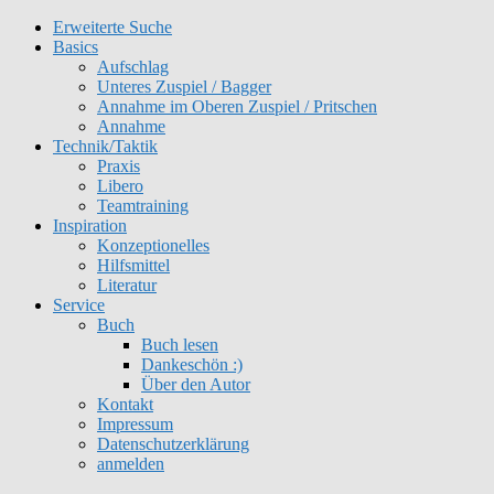
Erweiterte Suche
Get 30% off your first purchase
Got it!
Basics
Aufschlag
Unteres Zuspiel / Bagger
Annahme im Oberen Zuspiel / Pritschen
Annahme
Technik/Taktik
Praxis
Libero
Teamtraining
Inspiration
Konzeptionelles
Hilfsmittel
Literatur
Service
Buch
Buch lesen
Dankeschön :)
Über den Autor
Kontakt
Impressum
Datenschutzerklärung
anmelden