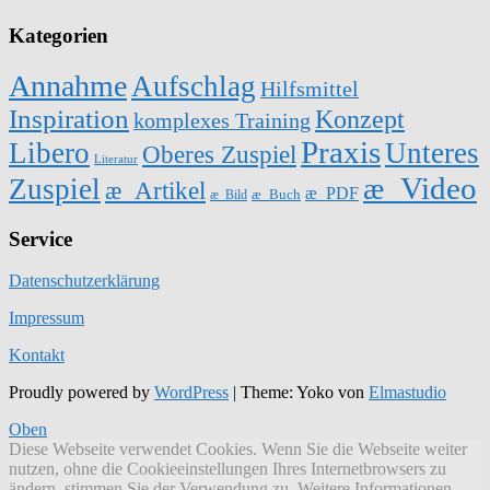
Kategorien
Annahme
Aufschlag
Hilfsmittel
Inspiration
Konzept
komplexes Training
Praxis
Libero
Unteres
Oberes Zuspiel
Literatur
æ_Video
Zuspiel
æ_Artikel
æ_PDF
æ_Buch
æ_Bild
Service
Datenschutzerklärung
Impressum
Kontakt
Proudly powered by
WordPress
|
Theme: Yoko von
Elmastudio
Oben
Diese Webseite verwendet Cookies. Wenn Sie die Webseite weiter
nutzen, ohne die Cookieeinstellungen Ihres Internetbrowsers zu
ändern, stimmen Sie der Verwendung zu. Weitere Informationen