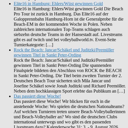
Elite16 in Hamburg: Ehlers/Wüst gewinnen Gold
Elite16 in Hamburg: Ehlers/Wüst gewinnen Gold Die Beach
Pro Tour ist zurück in Hamburg. Das Elite16 auf der
Galopprennbahn Hamburg-Horn ist die Generalprobe für die
Beach-EM in der kommenden Woche in Polen. Neben
zahlreichen internationalen Top-Teams schlagen auch
siebzehn deutsche Teams in der Hansestadt auf. Livestreams
gibt es auf twitch und bei volleyballworld.tv. Event-Seite
Turnierkategorie: […]
Rock the Beach: Jancar/Schäkel und Juditzki/Peemüller
gewinnen Titel in Sankt Peter-Ording
Rock the Beach: Jancar/Schäkel und Juditzki/Peemüller
gewinnen Titel in Sankt Peter-Ording Die spannenden
Finalspiele bildeten den Abschluss von ROCK the BEACH
in Sankt Peter-Ording. Die Titel beim zweiten Turnier der 2.
Deutschen Beach Tour sicherten sich Mila Jancar und
Josefine Schäkel sowie Jonah Juditzki und Richard Peemöller.
Neben dem hochklassigen Sport erlebte das Publikum an […]
Das passiert diese Woche!
Das passiert diese Woche! Wir blicken für euch in die
anstehende Woche: Wo spielen die deutschen Nationalteams?
Auf welchen Turnieren treten unsere Beach-Volleyballerinnen
und Beach-Volleyballer an? Wo sind die deutschen Clubs
international unterwegs und wo gibt es den passenden
Livestream dazu? Kalenderwoche 31: 3. - 9. August 2026