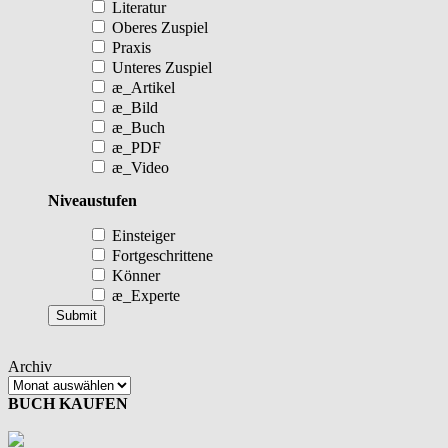
Literatur
Oberes Zuspiel
Praxis
Unteres Zuspiel
æ_Artikel
æ_Bild
æ_Buch
æ_PDF
æ_Video
Niveaustufen
Einsteiger
Fortgeschrittene
Könner
æ_Experte
Archiv
BUCH KAUFEN