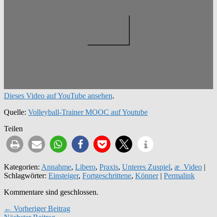
Dieses Video auf YouTube ansehen
.
Quelle:
Volleyball-Trainer MOOC auf Youtube
Teilen
Kategorien:
Annahme
,
Libero
,
Praxis
,
Unteres Zuspiel
,
æ_Video
|
Schlagwörter:
Einsteiger
,
Fortgeschrittene
,
Könner
|
Permalink
Kommentare sind geschlossen.
← Vorheriger Beitrag