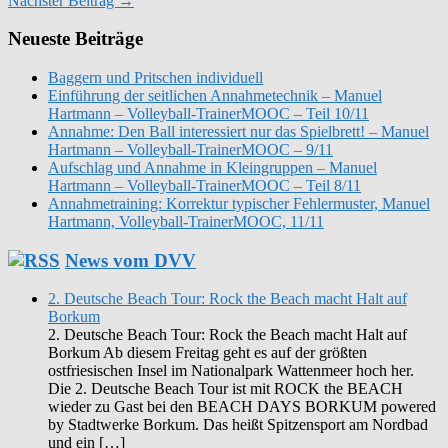
Nächster Beitrag →
Neueste Beiträge
Baggern und Pritschen individuell
Einführung der seitlichen Annahmetechnik – Manuel
Hartmann – Volleyball-TrainerMOOC – Teil 10/11
Annahme: Den Ball interessiert nur das Spielbrett! – Manuel
Hartmann – Volleyball-TrainerMOOC – 9/11
Aufschlag und Annahme in Kleingruppen – Manuel
Hartmann – Volleyball-TrainerMOOC – Teil 8/11
Annahmetraining: Korrektur typischer Fehlermuster, Manuel
Hartmann, Volleyball-TrainerMOOC, 11/11
News vom DVV
2. Deutsche Beach Tour: Rock the Beach macht Halt auf
Borkum
2. Deutsche Beach Tour: Rock the Beach macht Halt auf
Borkum Ab diesem Freitag geht es auf der größten
ostfriesischen Insel im Nationalpark Wattenmeer hoch her.
Die 2. Deutsche Beach Tour ist mit ROCK the BEACH
wieder zu Gast bei den BEACH DAYS BORKUM powered
by Stadtwerke Borkum. Das heißt Spitzensport am Nordbad
und ein […]