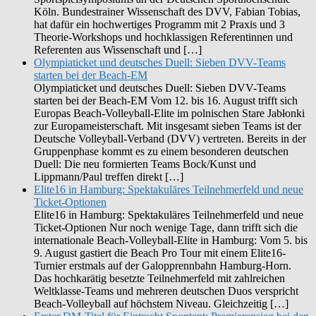
Köln. Bundestrainer Wissenschaft des DVV, Fabian Tobias,
hat dafür ein hochwertiges Programm mit 2 Praxis und 3
Theorie-Workshops und hochklassigen Referentinnen und
Referenten aus Wissenschaft und […]
Olympiaticket und deutsches Duell: Sieben DVV-Teams
starten bei der Beach-EM
Olympiaticket und deutsches Duell: Sieben DVV-Teams
starten bei der Beach-EM Vom 12. bis 16. August trifft sich
Europas Beach-Volleyball-Elite im polnischen Stare Jabłonki
zur Europameisterschaft. Mit insgesamt sieben Teams ist der
Deutsche Volleyball-Verband (DVV) vertreten. Bereits in der
Gruppenphase kommt es zu einem besonderen deutschen
Duell: Die neu formierten Teams Bock/Kunst und
Lippmann/Paul treffen direkt […]
Elite16 in Hamburg: Spektakuläres Teilnehmerfeld und neue
Ticket-Optionen
Elite16 in Hamburg: Spektakuläres Teilnehmerfeld und neue
Ticket-Optionen Nur noch wenige Tage, dann trifft sich die
internationale Beach-Volleyball-Elite in Hamburg: Vom 5. bis
9. August gastiert die Beach Pro Tour mit einem Elite16-
Turnier erstmals auf der Galopprennbahn Hamburg-Horn.
Das hochkarätig besetzte Teilnehmerfeld mit zahlreichen
Weltklasse-Teams und mehreren deutschen Duos verspricht
Beach-Volleyball auf höchstem Niveau. Gleichzeitig […]