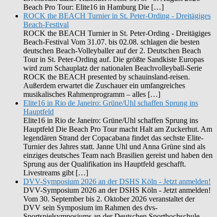
Beach Pro Tour: Elite16 in Hamburg Die […]
ROCK the BEACH Turnier in St. Peter-Ording - Dreitägiges
Beach-Festival
ROCK the BEACH Turnier in St. Peter-Ording - Dreitägiges
Beach-Festival Vom 31.07. bis 02.08. schlagen die besten
deutschen Beach-Volleyballer auf der 2. Deutschen Beach
Tour in St. Peter-Ording auf. Die größte Sandkiste Europas
wird zum Schauplatz der nationalen Beachvolleyball-Serie
ROCK the BEACH presented by schauinsland-reisen.
Außerdem erwartet die Zuschauer ein umfangreiches
musikalisches Rahmenprogramm – alles […]
Elite16 in Rio de Janeiro: Grüne/Uhl schaffen Sprung ins
Hauptfeld
Elite16 in Rio de Janeiro: Grüne/Uhl schaffen Sprung ins
Hauptfeld Die Beach Pro Tour macht Halt am Zuckerhut. Am
legendären Strand der Copacabana findet das sechste Elite-
Turnier des Jahres statt. Janne Uhl und Anna Grüne sind als
einziges deutsches Team nach Brasilien gereist und haben den
Sprung aus der Qualifikation ins Hauptfeld geschafft.
Livestreams gibt […]
DVV-Symposium 2026 an der DSHS Köln - Jetzt anmelden!
DVV-Symposium 2026 an der DSHS Köln - Jetzt anmelden!
Vom 30. September bis 2. Oktober 2026 veranstaltet der
DVV sein Symposium im Rahmen des dvs-
Sportspielsymposiums an der Deutschen Sporthochschule