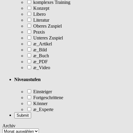
komplexes Training
Konzept
Libero
Literatur
Oberes Zuspiel
Praxis
Unteres Zuspiel
æ_Artikel
æ_Bild
æ_Buch
æ_PDF
æ_Video
Niveaustufen
Einsteiger
Fortgeschrittene
Könner
æ_Experte
Archiv