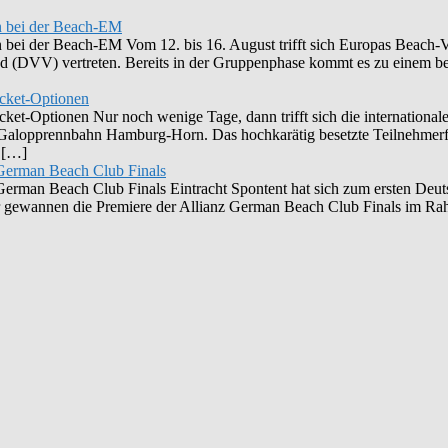
n bei der Beach-EM
ei der Beach-EM Vom 12. bis 16. August trifft sich Europas Beach-Vol
and (DVV) vertreten. Bereits in der Gruppenphase kommt es zu einem 
icket-Optionen
ket-Optionen Nur noch wenige Tage, dann trifft sich die internationale
er Galopprennbahn Hamburg-Horn. Das hochkarätig besetzte Teilnehmer
g […]
n German Beach Club Finals
n German Beach Club Finals Eintracht Spontent hat sich zum ersten Deu
r gewannen die Premiere der Allianz German Beach Club Finals im Ra