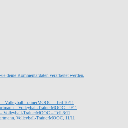
 wie deine Kommentardaten verarbeitet werden.
 – Volleyball-TrainerMOOC – Teil 10/11
 Hartmann – Volleyball-TrainerMOOC – 9/11
– Volleyball-TrainerMOOC – Teil 8/11
Hartmann, Volleyball-TrainerMOOC, 11/11