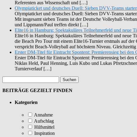
Referenten aus Wissenschaft und […]
Olympiaticket und deutsches Duell: Sieben DVV-Teams starte
Olympiaticket und deutsches Duell: Sieben DVV-Teams starten b
Mit insgesamt sieben Teams ist der Deutsche Volleyball-Verb
und Lippmann/Paul treffen direkt […]
Elite16 in Hamburg: Spektakuläres Teilnehmerfeld und neue T
Elite16 in Hamburg: Spektakuläres Teilnehmerfeld und neue Tic
die Beach Pro Tour mit einem Elite16-Turnier erstmals auf d
verspricht Beach-Volleyball auf höchstem Niveau. Gleichzeiti
Erster DM-Titel für Eintracht Spontent: Premierensieg bei de
Erster DM-Titel für Eintracht Spontent: Premierensieg bei de
Niklas Held, Paul Henning, Luis Kubo und Lukas Pfretzschne
Turnierverlauf […]
BEITRÄGE GEZIELT FINDEN
Kategorien
Annahme
Aufschlag
Hilfsmittel
Inspiration