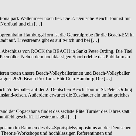
tionalpark Wattenmeer hoch her. Die 2. Deutsche Beach Tour ist mit
Nordbad und ein […]
lopprennbahn Hamburg-Horn ist die Generalprobe für die Beach-EM in
dt auf. Livestreams gibt es auf twitch und bei […]
 den Abschluss von ROCK the BEACH in Sankt Peter-Ording. Die Titel
d Peemöller. Neben dem hochklassigen Sport erlebte das Publikum an
eren treten unsere Beach-Volleyballerinnen und Beach-Volleyballer
. August 2026 Beach Pro Tour: Elite16 in Hamburg Die […]
h-Volleyballer auf der 2. Deutschen Beach Tour in St. Peter-Ording
nsland-reisen. Außerdem erwartet die Zuschauer ein umfangreiches
d der Copacabana findet das sechste Elite-Turnier des Jahres statt.
uptfeld geschafft. Livestreams gibt […]
posium im Rahmen des dvs-Sportspielsymposiums an der Deutschen
3 Theorie-Workshops und hochklassigen Referentinnen und