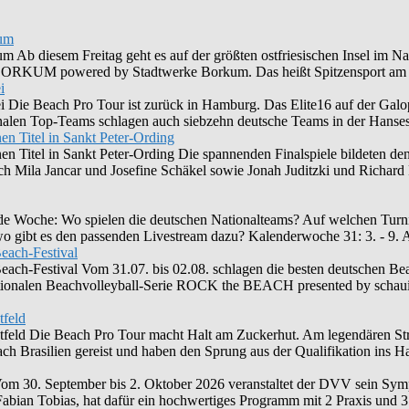
kum
Ab diesem Freitag geht es auf der größten ostfriesischen Insel im Na
UM powered by Stadtwerke Borkum. Das heißt Spitzensport am 
i
i Die Beach Pro Tour ist zurück in Hamburg. Das Elite16 auf der Ga
len Top-Teams schlagen auch siebzehn deutsche Teams in der Hansesta
en Titel in Sankt Peter-Ording
nen Titel in Sankt Peter-Ording Die spannenden Finalspiele bildeten
ich Mila Jancar und Josefine Schäkel sowie Jonah Juditzki und Richar
ende Woche: Wo spielen die deutschen Nationalteams? Auf welchen Turni
 wo gibt es den passenden Livestream dazu? Kalenderwoche 31: 3. - 9
each-Festival
ch-Festival Vom 31.07. bis 02.08. schlagen die besten deutschen Beac
ationalen Beachvolleyball-Serie ROCK the BEACH presented by schaui
tfeld
tfeld Die Beach Pro Tour macht Halt am Zuckerhut. Am legendären Stran
h Brasilien gereist und haben den Sprung aus der Qualifikation ins Ha
 30. September bis 2. Oktober 2026 veranstaltet der DVV sein Sym
abian Tobias, hat dafür ein hochwertiges Programm mit 2 Praxis und 