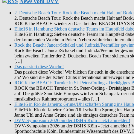
News vom DVV
2. Deutsche Beach Tour: Rock the Beach macht Halt auf Bor
2. Deutsche Beach Tour: Rock the Beach macht Halt auf Borkum 
ROCK the BEACH wieder zu Gast bei den BEACH DAYS BORK
Elite16 in Hamburg: Sieben deutsche Teams im Hauptfeld dabe
Elite16 in Hamburg: Sieben deutsche Teams im Hauptfeld dabe
der kommenden Woche in Polen. Neben zahlreichen internationa
Rock the Beach: Jancar/Schäkel und Juditzki/Peemüller gewinn
Rock the Beach: Jancar/Schäkel und Juditzki/Peemüller gewin
beim zweiten Turnier der 2. Deutschen Beach Tour sicherten s
[…]
Das passiert diese Woche!
Das passiert diese Woche! Wir blicken für euch in die ansteh
an? Wo sind die deutschen Clubs international unterwegs und
ROCK the BEACH Turnier in St. Peter-Ording - Dreitägiges B
ROCK the BEACH Turnier in St. Peter-Ording - Dreitägiges Bea
auf. Die größte Sandkiste Europas wird zum Schauplatz der n
musikalisches Rahmenprogramm – alles […]
Elite16 in Rio de Janeiro: Grüne/Uhl schaffen Sprung ins Haup
Elite16 in Rio de Janeiro: Grüne/Uhl schaffen Sprung ins Haup
Janne Uhl und Anna Grüne sind als einziges deutsches Team nac
DVV-Symposium 2026 an der DSHS Köln - Jetzt anmelden!
DVV-Symposium 2026 an der DSHS Köln - Jetzt anmelden! Vom
Sporthochschule Köln. Bundestrainer Wissenschaft des DVV, F