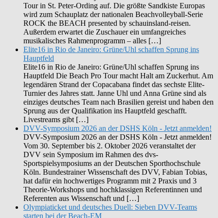
Tour in St. Peter-Ording auf. Die größte Sandkiste Europas
wird zum Schauplatz der nationalen Beachvolleyball-Serie
ROCK the BEACH presented by schauinsland-reisen.
Außerdem erwartet die Zuschauer ein umfangreiches
musikalisches Rahmenprogramm – alles […]
Elite16 in Rio de Janeiro: Grüne/Uhl schaffen Sprung ins
Hauptfeld
Elite16 in Rio de Janeiro: Grüne/Uhl schaffen Sprung ins
Hauptfeld Die Beach Pro Tour macht Halt am Zuckerhut. Am
legendären Strand der Copacabana findet das sechste Elite-
Turnier des Jahres statt. Janne Uhl und Anna Grüne sind als
einziges deutsches Team nach Brasilien gereist und haben den
Sprung aus der Qualifikation ins Hauptfeld geschafft.
Livestreams gibt […]
DVV-Symposium 2026 an der DSHS Köln - Jetzt anmelden!
DVV-Symposium 2026 an der DSHS Köln - Jetzt anmelden!
Vom 30. September bis 2. Oktober 2026 veranstaltet der
DVV sein Symposium im Rahmen des dvs-
Sportspielsymposiums an der Deutschen Sporthochschule
Köln. Bundestrainer Wissenschaft des DVV, Fabian Tobias,
hat dafür ein hochwertiges Programm mit 2 Praxis und 3
Theorie-Workshops und hochklassigen Referentinnen und
Referenten aus Wissenschaft und […]
Olympiaticket und deutsches Duell: Sieben DVV-Teams
starten bei der Beach-EM