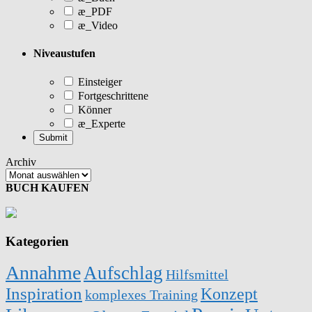
æ_PDF
æ_Video
Niveaustufen
Einsteiger
Fortgeschrittene
Könner
æ_Experte
Archiv
BUCH KAUFEN
Kategorien
Annahme
Aufschlag
Hilfsmittel
Inspiration
Konzept
komplexes Training