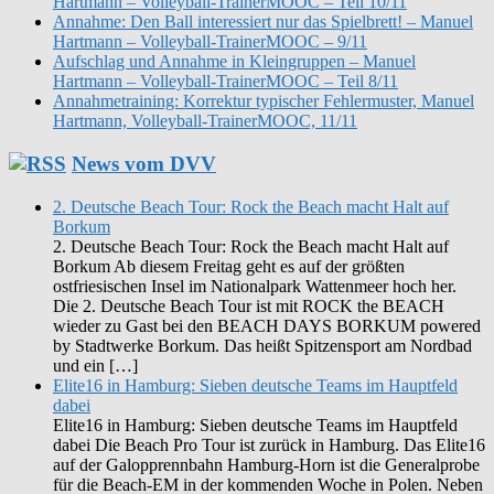
Hartmann – Volleyball-TrainerMOOC – Teil 10/11
Annahme: Den Ball interessiert nur das Spielbrett! – Manuel
Hartmann – Volleyball-TrainerMOOC – 9/11
Aufschlag und Annahme in Kleingruppen – Manuel
Hartmann – Volleyball-TrainerMOOC – Teil 8/11
Annahmetraining: Korrektur typischer Fehlermuster, Manuel
Hartmann, Volleyball-TrainerMOOC, 11/11
News vom DVV
2. Deutsche Beach Tour: Rock the Beach macht Halt auf
Borkum
2. Deutsche Beach Tour: Rock the Beach macht Halt auf
Borkum Ab diesem Freitag geht es auf der größten
ostfriesischen Insel im Nationalpark Wattenmeer hoch her.
Die 2. Deutsche Beach Tour ist mit ROCK the BEACH
wieder zu Gast bei den BEACH DAYS BORKUM powered
by Stadtwerke Borkum. Das heißt Spitzensport am Nordbad
und ein […]
Elite16 in Hamburg: Sieben deutsche Teams im Hauptfeld
dabei
Elite16 in Hamburg: Sieben deutsche Teams im Hauptfeld
dabei Die Beach Pro Tour ist zurück in Hamburg. Das Elite16
auf der Galopprennbahn Hamburg-Horn ist die Generalprobe
für die Beach-EM in der kommenden Woche in Polen. Neben