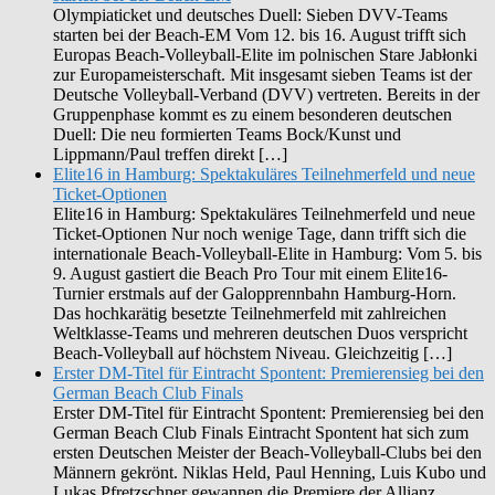
Olympiaticket und deutsches Duell: Sieben DVV-Teams
starten bei der Beach-EM Vom 12. bis 16. August trifft sich
Europas Beach-Volleyball-Elite im polnischen Stare Jabłonki
zur Europameisterschaft. Mit insgesamt sieben Teams ist der
Deutsche Volleyball-Verband (DVV) vertreten. Bereits in der
Gruppenphase kommt es zu einem besonderen deutschen
Duell: Die neu formierten Teams Bock/Kunst und
Lippmann/Paul treffen direkt […]
Elite16 in Hamburg: Spektakuläres Teilnehmerfeld und neue
Ticket-Optionen
Elite16 in Hamburg: Spektakuläres Teilnehmerfeld und neue
Ticket-Optionen Nur noch wenige Tage, dann trifft sich die
internationale Beach-Volleyball-Elite in Hamburg: Vom 5. bis
9. August gastiert die Beach Pro Tour mit einem Elite16-
Turnier erstmals auf der Galopprennbahn Hamburg-Horn.
Das hochkarätig besetzte Teilnehmerfeld mit zahlreichen
Weltklasse-Teams und mehreren deutschen Duos verspricht
Beach-Volleyball auf höchstem Niveau. Gleichzeitig […]
Erster DM-Titel für Eintracht Spontent: Premierensieg bei den
German Beach Club Finals
Erster DM-Titel für Eintracht Spontent: Premierensieg bei den
German Beach Club Finals Eintracht Spontent hat sich zum
ersten Deutschen Meister der Beach-Volleyball-Clubs bei den
Männern gekrönt. Niklas Held, Paul Henning, Luis Kubo und
Lukas Pfretzschner gewannen die Premiere der Allianz