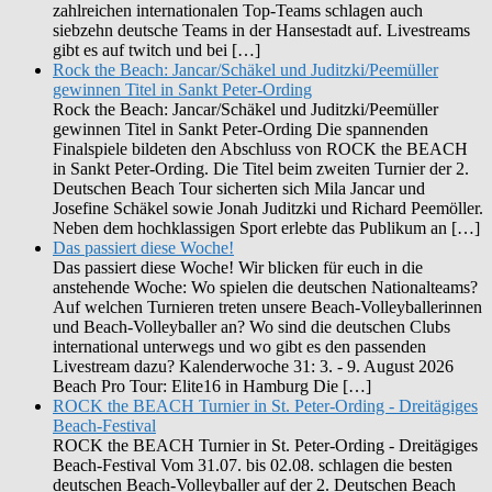
zahlreichen internationalen Top-Teams schlagen auch
siebzehn deutsche Teams in der Hansestadt auf. Livestreams
gibt es auf twitch und bei […]
Rock the Beach: Jancar/Schäkel und Juditzki/Peemüller
gewinnen Titel in Sankt Peter-Ording
Rock the Beach: Jancar/Schäkel und Juditzki/Peemüller
gewinnen Titel in Sankt Peter-Ording Die spannenden
Finalspiele bildeten den Abschluss von ROCK the BEACH
in Sankt Peter-Ording. Die Titel beim zweiten Turnier der 2.
Deutschen Beach Tour sicherten sich Mila Jancar und
Josefine Schäkel sowie Jonah Juditzki und Richard Peemöller.
Neben dem hochklassigen Sport erlebte das Publikum an […]
Das passiert diese Woche!
Das passiert diese Woche! Wir blicken für euch in die
anstehende Woche: Wo spielen die deutschen Nationalteams?
Auf welchen Turnieren treten unsere Beach-Volleyballerinnen
und Beach-Volleyballer an? Wo sind die deutschen Clubs
international unterwegs und wo gibt es den passenden
Livestream dazu? Kalenderwoche 31: 3. - 9. August 2026
Beach Pro Tour: Elite16 in Hamburg Die […]
ROCK the BEACH Turnier in St. Peter-Ording - Dreitägiges
Beach-Festival
ROCK the BEACH Turnier in St. Peter-Ording - Dreitägiges
Beach-Festival Vom 31.07. bis 02.08. schlagen die besten
deutschen Beach-Volleyballer auf der 2. Deutschen Beach