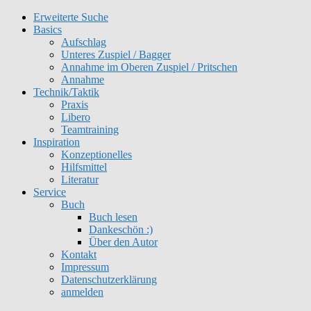
Erweiterte Suche
Get 30% off your first purchase
Got it!
Basics
Aufschlag
Unteres Zuspiel / Bagger
Annahme im Oberen Zuspiel / Pritschen
Annahme
Technik/Taktik
Praxis
Libero
Teamtraining
Inspiration
Konzeptionelles
Hilfsmittel
Literatur
Service
Buch
Buch lesen
Dankeschön :)
Über den Autor
Kontakt
Impressum
Datenschutzerklärung
anmelden