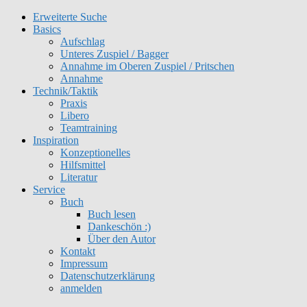
Erweiterte Suche
Get 30% off your first purchase
Got it!
Basics
Aufschlag
Unteres Zuspiel / Bagger
Annahme im Oberen Zuspiel / Pritschen
Annahme
Technik/Taktik
Praxis
Libero
Teamtraining
Inspiration
Konzeptionelles
Hilfsmittel
Literatur
Service
Buch
Buch lesen
Dankeschön :)
Über den Autor
Kontakt
Impressum
Datenschutzerklärung
anmelden