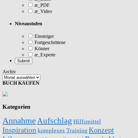
æ_PDF
æ_Video
Niveaustufen
Einsteiger
Fortgeschrittene
Könner
æ_Experte
Archiv
BUCH KAUFEN
Kategorien
Annahme
Aufschlag
Hilfsmittel
Inspiration
Konzept
komplexes Training