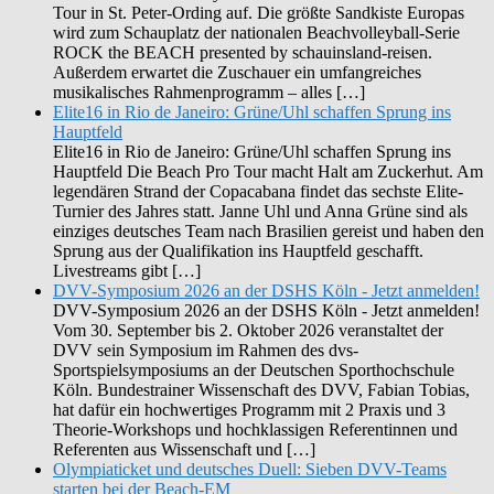
Tour in St. Peter-Ording auf. Die größte Sandkiste Europas
wird zum Schauplatz der nationalen Beachvolleyball-Serie
ROCK the BEACH presented by schauinsland-reisen.
Außerdem erwartet die Zuschauer ein umfangreiches
musikalisches Rahmenprogramm – alles […]
Elite16 in Rio de Janeiro: Grüne/Uhl schaffen Sprung ins
Hauptfeld
Elite16 in Rio de Janeiro: Grüne/Uhl schaffen Sprung ins
Hauptfeld Die Beach Pro Tour macht Halt am Zuckerhut. Am
legendären Strand der Copacabana findet das sechste Elite-
Turnier des Jahres statt. Janne Uhl und Anna Grüne sind als
einziges deutsches Team nach Brasilien gereist und haben den
Sprung aus der Qualifikation ins Hauptfeld geschafft.
Livestreams gibt […]
DVV-Symposium 2026 an der DSHS Köln - Jetzt anmelden!
DVV-Symposium 2026 an der DSHS Köln - Jetzt anmelden!
Vom 30. September bis 2. Oktober 2026 veranstaltet der
DVV sein Symposium im Rahmen des dvs-
Sportspielsymposiums an der Deutschen Sporthochschule
Köln. Bundestrainer Wissenschaft des DVV, Fabian Tobias,
hat dafür ein hochwertiges Programm mit 2 Praxis und 3
Theorie-Workshops und hochklassigen Referentinnen und
Referenten aus Wissenschaft und […]
Olympiaticket und deutsches Duell: Sieben DVV-Teams
starten bei der Beach-EM