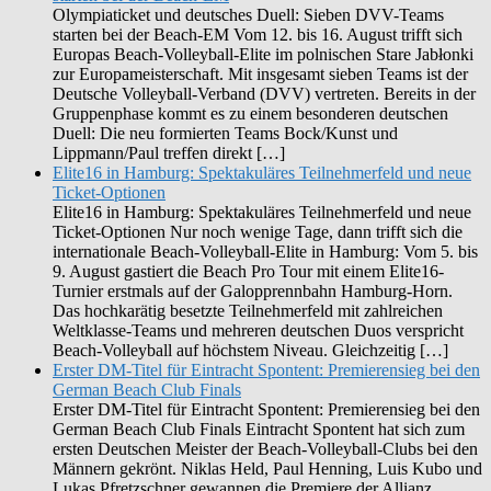
Olympiaticket und deutsches Duell: Sieben DVV-Teams
starten bei der Beach-EM Vom 12. bis 16. August trifft sich
Europas Beach-Volleyball-Elite im polnischen Stare Jabłonki
zur Europameisterschaft. Mit insgesamt sieben Teams ist der
Deutsche Volleyball-Verband (DVV) vertreten. Bereits in der
Gruppenphase kommt es zu einem besonderen deutschen
Duell: Die neu formierten Teams Bock/Kunst und
Lippmann/Paul treffen direkt […]
Elite16 in Hamburg: Spektakuläres Teilnehmerfeld und neue
Ticket-Optionen
Elite16 in Hamburg: Spektakuläres Teilnehmerfeld und neue
Ticket-Optionen Nur noch wenige Tage, dann trifft sich die
internationale Beach-Volleyball-Elite in Hamburg: Vom 5. bis
9. August gastiert die Beach Pro Tour mit einem Elite16-
Turnier erstmals auf der Galopprennbahn Hamburg-Horn.
Das hochkarätig besetzte Teilnehmerfeld mit zahlreichen
Weltklasse-Teams und mehreren deutschen Duos verspricht
Beach-Volleyball auf höchstem Niveau. Gleichzeitig […]
Erster DM-Titel für Eintracht Spontent: Premierensieg bei den
German Beach Club Finals
Erster DM-Titel für Eintracht Spontent: Premierensieg bei den
German Beach Club Finals Eintracht Spontent hat sich zum
ersten Deutschen Meister der Beach-Volleyball-Clubs bei den
Männern gekrönt. Niklas Held, Paul Henning, Luis Kubo und
Lukas Pfretzschner gewannen die Premiere der Allianz