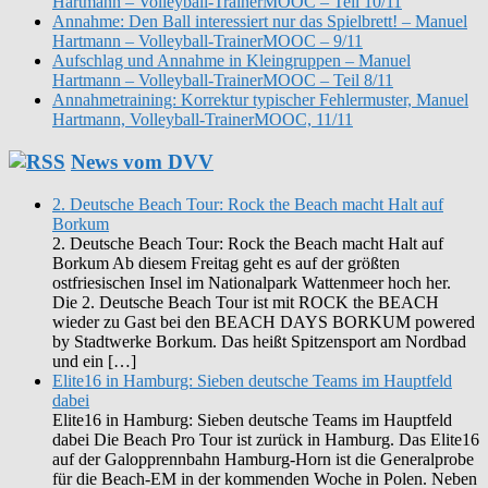
Hartmann – Volleyball-TrainerMOOC – Teil 10/11
Annahme: Den Ball interessiert nur das Spielbrett! – Manuel
Hartmann – Volleyball-TrainerMOOC – 9/11
Aufschlag und Annahme in Kleingruppen – Manuel
Hartmann – Volleyball-TrainerMOOC – Teil 8/11
Annahmetraining: Korrektur typischer Fehlermuster, Manuel
Hartmann, Volleyball-TrainerMOOC, 11/11
News vom DVV
2. Deutsche Beach Tour: Rock the Beach macht Halt auf
Borkum
2. Deutsche Beach Tour: Rock the Beach macht Halt auf
Borkum Ab diesem Freitag geht es auf der größten
ostfriesischen Insel im Nationalpark Wattenmeer hoch her.
Die 2. Deutsche Beach Tour ist mit ROCK the BEACH
wieder zu Gast bei den BEACH DAYS BORKUM powered
by Stadtwerke Borkum. Das heißt Spitzensport am Nordbad
und ein […]
Elite16 in Hamburg: Sieben deutsche Teams im Hauptfeld
dabei
Elite16 in Hamburg: Sieben deutsche Teams im Hauptfeld
dabei Die Beach Pro Tour ist zurück in Hamburg. Das Elite16
auf der Galopprennbahn Hamburg-Horn ist die Generalprobe
für die Beach-EM in der kommenden Woche in Polen. Neben