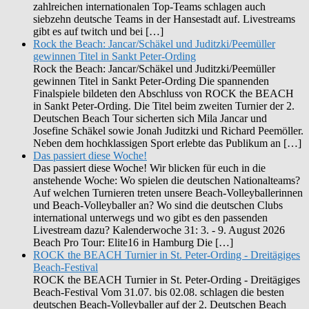
zahlreichen internationalen Top-Teams schlagen auch
siebzehn deutsche Teams in der Hansestadt auf. Livestreams
gibt es auf twitch und bei […]
Rock the Beach: Jancar/Schäkel und Juditzki/Peemüller
gewinnen Titel in Sankt Peter-Ording
Rock the Beach: Jancar/Schäkel und Juditzki/Peemüller
gewinnen Titel in Sankt Peter-Ording Die spannenden
Finalspiele bildeten den Abschluss von ROCK the BEACH
in Sankt Peter-Ording. Die Titel beim zweiten Turnier der 2.
Deutschen Beach Tour sicherten sich Mila Jancar und
Josefine Schäkel sowie Jonah Juditzki und Richard Peemöller.
Neben dem hochklassigen Sport erlebte das Publikum an […]
Das passiert diese Woche!
Das passiert diese Woche! Wir blicken für euch in die
anstehende Woche: Wo spielen die deutschen Nationalteams?
Auf welchen Turnieren treten unsere Beach-Volleyballerinnen
und Beach-Volleyballer an? Wo sind die deutschen Clubs
international unterwegs und wo gibt es den passenden
Livestream dazu? Kalenderwoche 31: 3. - 9. August 2026
Beach Pro Tour: Elite16 in Hamburg Die […]
ROCK the BEACH Turnier in St. Peter-Ording - Dreitägiges
Beach-Festival
ROCK the BEACH Turnier in St. Peter-Ording - Dreitägiges
Beach-Festival Vom 31.07. bis 02.08. schlagen die besten
deutschen Beach-Volleyballer auf der 2. Deutschen Beach