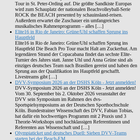
Tour in St. Peter-Ording auf. Die größte Sandkiste Europas
wird zum Schauplatz der nationalen Beachvolleyball-Serie
ROCK the BEACH presented by schauinsland-reisen.
Außerdem erwartet die Zuschauer ein umfangreiches
musikalisches Rahmenprogramm – alles […]
Elite16 in Rio de Janeiro: Grüne/Uhl schaffen Sprung ins
Hauptfeld
Elite16 in Rio de Janeiro: Grüne/Uhl schaffen Sprung ins
Hauptfeld Die Beach Pro Tour macht Halt am Zuckerhut. Am
legendären Strand der Copacabana findet das sechste Elite-
Turnier des Jahres statt. Janne Uhl und Anna Grüne sind als
einziges deutsches Team nach Brasilien gereist und haben den
Sprung aus der Qualifikation ins Hauptfeld geschafft.
Livestreams gibt […]
DVV-Symposium 2026 an der DSHS Köln - Jetzt anmelden!
DVV-Symposium 2026 an der DSHS Köln - Jetzt anmelden!
Vom 30. September bis 2. Oktober 2026 veranstaltet der
DVV sein Symposium im Rahmen des dvs-
Sportspielsymposiums an der Deutschen Sporthochschule
Köln. Bundestrainer Wissenschaft des DVV, Fabian Tobias,
hat dafür ein hochwertiges Programm mit 2 Praxis und 3
Theorie-Workshops und hochklassigen Referentinnen und
Referenten aus Wissenschaft und […]
Olympiaticket und deutsches Duell: Sieben DVV-Teams
starten bei der Beach-EM