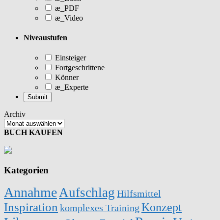
æ_PDF
æ_Video
Niveaustufen
Einsteiger
Fortgeschrittene
Könner
æ_Experte
Archiv
BUCH KAUFEN
Kategorien
Annahme
Aufschlag
Hilfsmittel
Inspiration
Konzept
komplexes Training