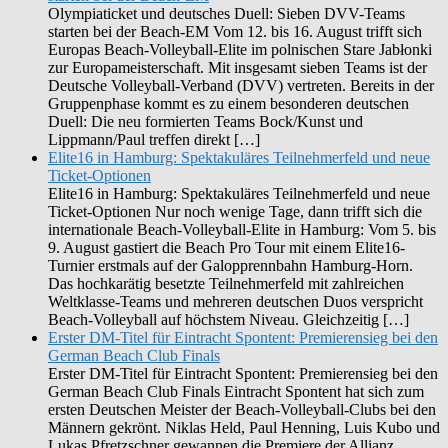
Olympiaticket und deutsches Duell: Sieben DVV-Teams
starten bei der Beach-EM Vom 12. bis 16. August trifft sich
Europas Beach-Volleyball-Elite im polnischen Stare Jabłonki
zur Europameisterschaft. Mit insgesamt sieben Teams ist der
Deutsche Volleyball-Verband (DVV) vertreten. Bereits in der
Gruppenphase kommt es zu einem besonderen deutschen
Duell: Die neu formierten Teams Bock/Kunst und
Lippmann/Paul treffen direkt […]
Elite16 in Hamburg: Spektakuläres Teilnehmerfeld und neue
Ticket-Optionen
Elite16 in Hamburg: Spektakuläres Teilnehmerfeld und neue
Ticket-Optionen Nur noch wenige Tage, dann trifft sich die
internationale Beach-Volleyball-Elite in Hamburg: Vom 5. bis
9. August gastiert die Beach Pro Tour mit einem Elite16-
Turnier erstmals auf der Galopprennbahn Hamburg-Horn.
Das hochkarätig besetzte Teilnehmerfeld mit zahlreichen
Weltklasse-Teams und mehreren deutschen Duos verspricht
Beach-Volleyball auf höchstem Niveau. Gleichzeitig […]
Erster DM-Titel für Eintracht Spontent: Premierensieg bei den
German Beach Club Finals
Erster DM-Titel für Eintracht Spontent: Premierensieg bei den
German Beach Club Finals Eintracht Spontent hat sich zum
ersten Deutschen Meister der Beach-Volleyball-Clubs bei den
Männern gekrönt. Niklas Held, Paul Henning, Luis Kubo und
Lukas Pfretzschner gewannen die Premiere der Allianz