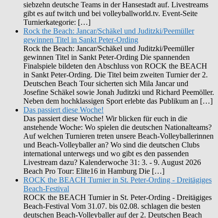
siebzehn deutsche Teams in der Hansestadt auf. Livestreams
gibt es auf twitch und bei volleyballworld.tv. Event-Seite
Turnierkategorie: […]
Rock the Beach: Jancar/Schäkel und Juditzki/Peemüller
gewinnen Titel in Sankt Peter-Ording
Rock the Beach: Jancar/Schäkel und Juditzki/Peemüller
gewinnen Titel in Sankt Peter-Ording Die spannenden
Finalspiele bildeten den Abschluss von ROCK the BEACH
in Sankt Peter-Ording. Die Titel beim zweiten Turnier der 2.
Deutschen Beach Tour sicherten sich Mila Jancar und
Josefine Schäkel sowie Jonah Juditzki und Richard Peemöller.
Neben dem hochklassigen Sport erlebte das Publikum an […]
Das passiert diese Woche!
Das passiert diese Woche! Wir blicken für euch in die
anstehende Woche: Wo spielen die deutschen Nationalteams?
Auf welchen Turnieren treten unsere Beach-Volleyballerinnen
und Beach-Volleyballer an? Wo sind die deutschen Clubs
international unterwegs und wo gibt es den passenden
Livestream dazu? Kalenderwoche 31: 3. - 9. August 2026
Beach Pro Tour: Elite16 in Hamburg Die […]
ROCK the BEACH Turnier in St. Peter-Ording - Dreitägiges
Beach-Festival
ROCK the BEACH Turnier in St. Peter-Ording - Dreitägiges
Beach-Festival Vom 31.07. bis 02.08. schlagen die besten
deutschen Beach-Volleyballer auf der 2. Deutschen Beach