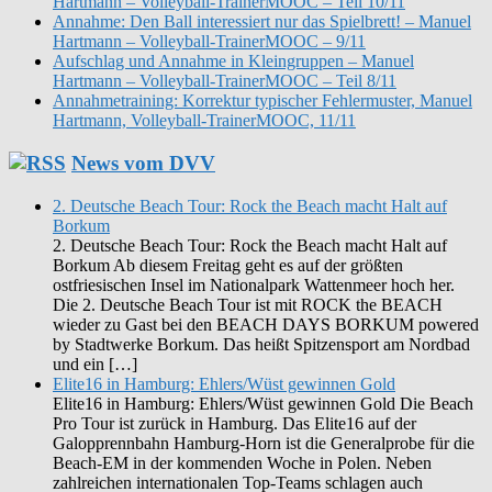
Hartmann – Volleyball-TrainerMOOC – Teil 10/11
Annahme: Den Ball interessiert nur das Spielbrett! – Manuel
Hartmann – Volleyball-TrainerMOOC – 9/11
Aufschlag und Annahme in Kleingruppen – Manuel
Hartmann – Volleyball-TrainerMOOC – Teil 8/11
Annahmetraining: Korrektur typischer Fehlermuster, Manuel
Hartmann, Volleyball-TrainerMOOC, 11/11
News vom DVV
2. Deutsche Beach Tour: Rock the Beach macht Halt auf
Borkum
2. Deutsche Beach Tour: Rock the Beach macht Halt auf
Borkum Ab diesem Freitag geht es auf der größten
ostfriesischen Insel im Nationalpark Wattenmeer hoch her.
Die 2. Deutsche Beach Tour ist mit ROCK the BEACH
wieder zu Gast bei den BEACH DAYS BORKUM powered
by Stadtwerke Borkum. Das heißt Spitzensport am Nordbad
und ein […]
Elite16 in Hamburg: Ehlers/Wüst gewinnen Gold
Elite16 in Hamburg: Ehlers/Wüst gewinnen Gold Die Beach
Pro Tour ist zurück in Hamburg. Das Elite16 auf der
Galopprennbahn Hamburg-Horn ist die Generalprobe für die
Beach-EM in der kommenden Woche in Polen. Neben
zahlreichen internationalen Top-Teams schlagen auch