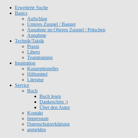
Erweiterte Suche
Get 30% off your first purchase
Got it!
Basics
Aufschlag
Unteres Zuspiel / Bagger
Annahme im Oberen Zuspiel / Pritschen
Annahme
Technik/Taktik
Praxis
Libero
Teamtraining
Inspiration
Konzeptionelles
Hilfsmittel
Literatur
Service
Buch
Buch lesen
Dankeschön :)
Über den Autor
Kontakt
Impressum
Datenschutzerklärung
anmelden