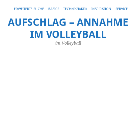
Get 30% off your first purchase
Got it!
ERWEITERTE SUCHE
BASICS
TECHNIK/TAKTIK
INSPIRATION
SERVICE
AUFSCHLAG – ANNAHME
IM VOLLEYBALL
SC
AR
FO
im Volleyball
B
u
Pr
in
ht
Di
Vi
ist
Be
de
Vol