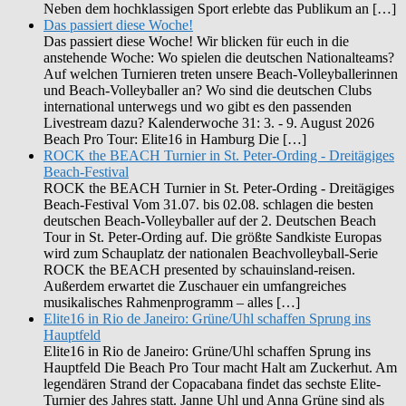
Neben dem hochklassigen Sport erlebte das Publikum an […]
Das passiert diese Woche!
Das passiert diese Woche! Wir blicken für euch in die
anstehende Woche: Wo spielen die deutschen Nationalteams?
Auf welchen Turnieren treten unsere Beach-Volleyballerinnen
und Beach-Volleyballer an? Wo sind die deutschen Clubs
international unterwegs und wo gibt es den passenden
Livestream dazu? Kalenderwoche 31: 3. - 9. August 2026
Beach Pro Tour: Elite16 in Hamburg Die […]
ROCK the BEACH Turnier in St. Peter-Ording - Dreitägiges
Beach-Festival
ROCK the BEACH Turnier in St. Peter-Ording - Dreitägiges
Beach-Festival Vom 31.07. bis 02.08. schlagen die besten
deutschen Beach-Volleyballer auf der 2. Deutschen Beach
Tour in St. Peter-Ording auf. Die größte Sandkiste Europas
wird zum Schauplatz der nationalen Beachvolleyball-Serie
ROCK the BEACH presented by schauinsland-reisen.
Außerdem erwartet die Zuschauer ein umfangreiches
musikalisches Rahmenprogramm – alles […]
Elite16 in Rio de Janeiro: Grüne/Uhl schaffen Sprung ins
Hauptfeld
Elite16 in Rio de Janeiro: Grüne/Uhl schaffen Sprung ins
Hauptfeld Die Beach Pro Tour macht Halt am Zuckerhut. Am
legendären Strand der Copacabana findet das sechste Elite-
Turnier des Jahres statt. Janne Uhl und Anna Grüne sind als