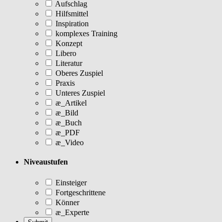
Aufschlag
Hilfsmittel
Inspiration
komplexes Training
Konzept
Libero
Literatur
Oberes Zuspiel
Praxis
Unteres Zuspiel
æ_Artikel
æ_Bild
æ_Buch
æ_PDF
æ_Video
Niveaustufen
Einsteiger
Fortgeschrittene
Könner
æ_Experte