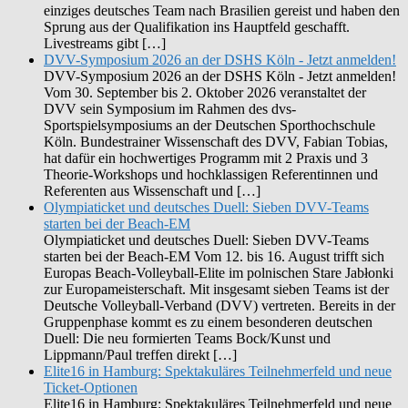
einziges deutsches Team nach Brasilien gereist und haben den
Sprung aus der Qualifikation ins Hauptfeld geschafft.
Livestreams gibt […]
DVV-Symposium 2026 an der DSHS Köln - Jetzt anmelden!
DVV-Symposium 2026 an der DSHS Köln - Jetzt anmelden!
Vom 30. September bis 2. Oktober 2026 veranstaltet der
DVV sein Symposium im Rahmen des dvs-
Sportspielsymposiums an der Deutschen Sporthochschule
Köln. Bundestrainer Wissenschaft des DVV, Fabian Tobias,
hat dafür ein hochwertiges Programm mit 2 Praxis und 3
Theorie-Workshops und hochklassigen Referentinnen und
Referenten aus Wissenschaft und […]
Olympiaticket und deutsches Duell: Sieben DVV-Teams
starten bei der Beach-EM
Olympiaticket und deutsches Duell: Sieben DVV-Teams
starten bei der Beach-EM Vom 12. bis 16. August trifft sich
Europas Beach-Volleyball-Elite im polnischen Stare Jabłonki
zur Europameisterschaft. Mit insgesamt sieben Teams ist der
Deutsche Volleyball-Verband (DVV) vertreten. Bereits in der
Gruppenphase kommt es zu einem besonderen deutschen
Duell: Die neu formierten Teams Bock/Kunst und
Lippmann/Paul treffen direkt […]
Elite16 in Hamburg: Spektakuläres Teilnehmerfeld und neue
Ticket-Optionen
Elite16 in Hamburg: Spektakuläres Teilnehmerfeld und neue