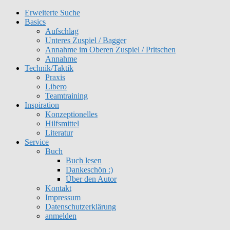
Erweiterte Suche
Get 30% off your first purchase
Got it!
Basics
Aufschlag
Unteres Zuspiel / Bagger
Annahme im Oberen Zuspiel / Pritschen
Annahme
Technik/Taktik
Praxis
Libero
Teamtraining
Inspiration
Konzeptionelles
Hilfsmittel
Literatur
Service
Buch
Buch lesen
Dankeschön :)
Über den Autor
Kontakt
Impressum
Datenschutzerklärung
anmelden