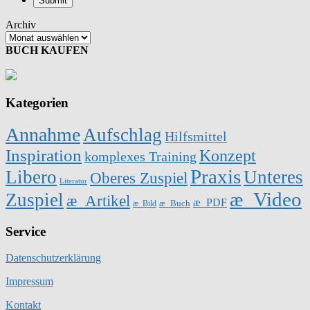
Archiv
BUCH KAUFEN
Kategorien
Annahme
Aufschlag
Hilfsmittel
Inspiration
Konzept
komplexes Training
Praxis
Libero
Unteres
Oberes Zuspiel
Literatur
æ_Video
Zuspiel
æ_Artikel
æ_PDF
æ_Buch
æ_Bild
Service
Datenschutzerklärung
Impressum
Kontakt