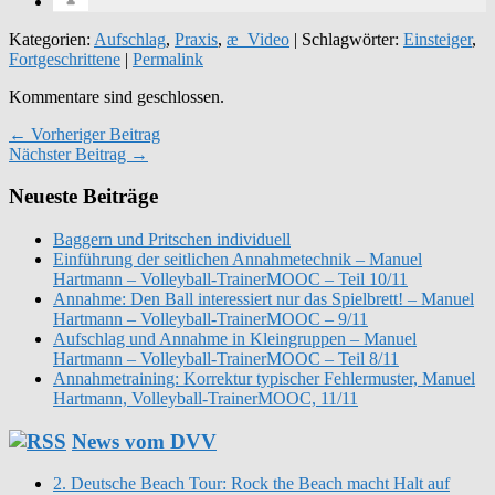
Kategorien:
Aufschlag
,
Praxis
,
æ_Video
| Schlagwörter:
Einsteiger
,
Fortgeschrittene
|
Permalink
Kommentare sind geschlossen.
← Vorheriger Beitrag
Nächster Beitrag →
Neueste Beiträge
Baggern und Pritschen individuell
Einführung der seitlichen Annahmetechnik – Manuel
Hartmann – Volleyball-TrainerMOOC – Teil 10/11
Annahme: Den Ball interessiert nur das Spielbrett! – Manuel
Hartmann – Volleyball-TrainerMOOC – 9/11
Aufschlag und Annahme in Kleingruppen – Manuel
Hartmann – Volleyball-TrainerMOOC – Teil 8/11
Annahmetraining: Korrektur typischer Fehlermuster, Manuel
Hartmann, Volleyball-TrainerMOOC, 11/11
News vom DVV
2. Deutsche Beach Tour: Rock the Beach macht Halt auf