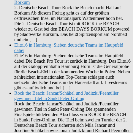
Borkum
2. Deutsche Beach Tour: Rock the Beach macht Halt auf
Borkum Ab diesem Freitag geht es auf der größten
ostfriesischen Insel im Nationalpark Wattenmeer hoch her.
Die 2. Deutsche Beach Tour ist mit ROCK the BEACH
wieder zu Gast bei den BEACH DAYS BORKUM powered
by Stadtwerke Borkum. Das heißt Spitzensport am Nordbad
und ein […]
Elite16 in Hamburg: Sieben deutsche Teams im Hauptfeld
dabei
Elite16 in Hamburg: Sieben deutsche Teams im Hauptfeld
dabei Die Beach Pro Tour ist zurück in Hamburg. Das Elite16
auf der Galopprennbahn Hamburg-Horn ist die Generalprobe
für die Beach-EM in der kommenden Woche in Polen. Neben
zahlreichen internationalen Top-Teams schlagen auch
siebzehn deutsche Teams in der Hansestadt auf. Livestreams
gibt es auf twitch und bei […]
Rock the Beach: Jancar/Schäkel und Juditzki/Peemüller
gewinnen Titel in Sankt Peter-Ording
Rock the Beach: Jancar/Schäkel und Juditzki/Peemüller
gewinnen Titel in Sankt Peter-Ording Die spannenden
Finalspiele bildeten den Abschluss von ROCK the BEACH
in Sankt Peter-Ording. Die Titel beim zweiten Turnier der 2.
Deutschen Beach Tour sicherten sich Mila Jancar und
Josefine Schäkel sowie Jonah Juditzki und Richard Peemöller.