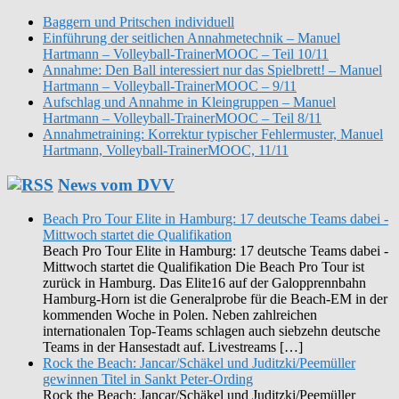
Baggern und Pritschen individuell
Einführung der seitlichen Annahmetechnik – Manuel
Hartmann – Volleyball-TrainerMOOC – Teil 10/11
Annahme: Den Ball interessiert nur das Spielbrett! – Manuel
Hartmann – Volleyball-TrainerMOOC – 9/11
Aufschlag und Annahme in Kleingruppen – Manuel
Hartmann – Volleyball-TrainerMOOC – Teil 8/11
Annahmetraining: Korrektur typischer Fehlermuster, Manuel
Hartmann, Volleyball-TrainerMOOC, 11/11
News vom DVV
Beach Pro Tour Elite in Hamburg: 17 deutsche Teams dabei -
Mittwoch startet die Qualifikation
Beach Pro Tour Elite in Hamburg: 17 deutsche Teams dabei -
Mittwoch startet die Qualifikation Die Beach Pro Tour ist
zurück in Hamburg. Das Elite16 auf der Galopprennbahn
Hamburg-Horn ist die Generalprobe für die Beach-EM in der
kommenden Woche in Polen. Neben zahlreichen
internationalen Top-Teams schlagen auch siebzehn deutsche
Teams in der Hansestadt auf. Livestreams […]
Rock the Beach: Jancar/Schäkel und Juditzki/Peemüller
gewinnen Titel in Sankt Peter-Ording
Rock the Beach: Jancar/Schäkel und Juditzki/Peemüller