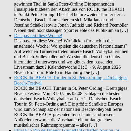
gewinnen Titel in Sankt Peter-Ording Die spannenden
Finalspiele bildeten den Abschluss von ROCK the BEACH
in Sankt Peter-Ording. Die Titel beim zweiten Turnier der 2.
Deutschen Beach Tour sicherten sich Mila Jancar und
Josefine Schäkel sowie Jonah Juditzki und Richard Peemöller.
Neben dem hochklassigen Sport erlebte das Publikum an […]
Das passiert diese Woche!
Das passiert diese Woche! Wir blicken für euch in die
anstehende Woche: Wo spielen die deutschen Nationalteams?
Auf welchen Turnieren treten unsere Beach-Volleyballerinnen
und Beach-Volleyballer an? Wo sind die deutschen Clubs
international unterwegs und wo gibt es den passenden
Livestream dazu? Kalenderwoche 31: 3. - 9. August 2026
Beach Pro Tour: Elite16 in Hamburg Die […]
ROCK the BEACH Turnier in St. Peter-Ording - Dreitägiges
Beach-Festival
ROCK the BEACH Turnier in St. Peter-Ording - Dreitägiges
Beach-Festival Vom 31.07. bis 02.08. schlagen die besten
deutschen Beach-Volleyballer auf der 2. Deutschen Beach
Tour in St. Peter-Ording auf. Die größte Sandkiste Europas
wird zum Schauplatz der nationalen Beachvolleyball-Serie
ROCK the BEACH presented by schauinsland-reisen.
Außerdem erwartet die Zuschauer ein umfangreiches
musikalisches Rahmenprogramm – alles […]
Elite16 in Rio de Janeiro: Grüne/Uhl schaffen Sprung ins