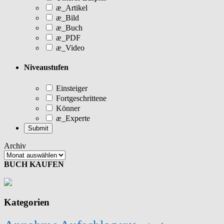
æ_Artikel
æ_Bild
æ_Buch
æ_PDF
æ_Video
Niveaustufen
Einsteiger
Fortgeschrittene
Könner
æ_Experte
Archiv
BUCH KAUFEN
Kategorien