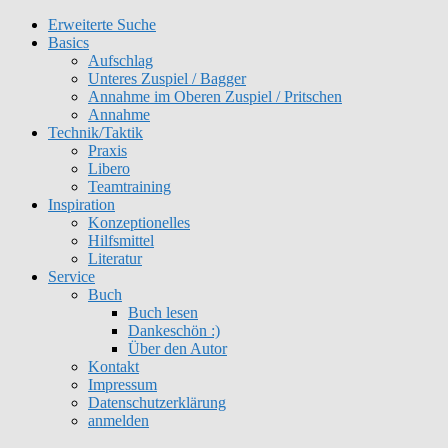
Erweiterte Suche
Get 30% off your first purchase
Got it!
Basics
Aufschlag
Unteres Zuspiel / Bagger
Annahme im Oberen Zuspiel / Pritschen
Annahme
Technik/Taktik
Praxis
Libero
Teamtraining
Inspiration
Konzeptionelles
Hilfsmittel
Literatur
Service
Buch
Buch lesen
Dankeschön :)
Über den Autor
Kontakt
Impressum
Datenschutzerklärung
anmelden