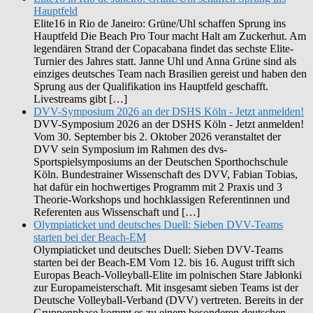
Hauptfeld
Elite16 in Rio de Janeiro: Grüne/Uhl schaffen Sprung ins
Hauptfeld Die Beach Pro Tour macht Halt am Zuckerhut. Am
legendären Strand der Copacabana findet das sechste Elite-
Turnier des Jahres statt. Janne Uhl und Anna Grüne sind als
einziges deutsches Team nach Brasilien gereist und haben den
Sprung aus der Qualifikation ins Hauptfeld geschafft.
Livestreams gibt […]
DVV-Symposium 2026 an der DSHS Köln - Jetzt anmelden!
DVV-Symposium 2026 an der DSHS Köln - Jetzt anmelden!
Vom 30. September bis 2. Oktober 2026 veranstaltet der
DVV sein Symposium im Rahmen des dvs-
Sportspielsymposiums an der Deutschen Sporthochschule
Köln. Bundestrainer Wissenschaft des DVV, Fabian Tobias,
hat dafür ein hochwertiges Programm mit 2 Praxis und 3
Theorie-Workshops und hochklassigen Referentinnen und
Referenten aus Wissenschaft und […]
Olympiaticket und deutsches Duell: Sieben DVV-Teams
starten bei der Beach-EM
Olympiaticket und deutsches Duell: Sieben DVV-Teams
starten bei der Beach-EM Vom 12. bis 16. August trifft sich
Europas Beach-Volleyball-Elite im polnischen Stare Jabłonki
zur Europameisterschaft. Mit insgesamt sieben Teams ist der
Deutsche Volleyball-Verband (DVV) vertreten. Bereits in der
Gruppenphase kommt es zu einem besonderen deutschen