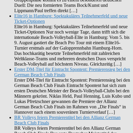
Duell: Die neu formierten Teams Bock/Kunst und
Lippmann/Paul treffen direkt […]
Elite16 in Hamburg: Spektakuläres Teilnehmerfeld und neue
Ticket-Optionen
Elite16 in Hamburg: Spektakuläres Teilnehmerfeld und neue
Ticket-Optionen Nur noch wenige Tage, dann trifft sich die
internationale Beach-Volleyball-Elite in Hamburg: Vom 5. bis
9. August gastiert die Beach Pro Tour mit einem Elite16-
Turnier erstmals auf der Galopprennbahn Hamburg-Horn.
Das hochkarätig besetzte Teilnehmerfeld mit zahlreichen
Weltklasse-Teams und mehreren deutschen Duos verspricht
Beach-Volleyball auf höchstem Niveau. Gleichzeitig […]
Erster DM-Titel für Eintracht Spontent: Premierensieg bei den
German Beach Club Finals
Erster DM-Titel für Eintracht Spontent: Premierensieg bei den
German Beach Club Finals Eintracht Spontent hat sich zum
ersten Deutschen Meister der Beach-Volleyball-Clubs bei den
Männern gekrönt. Niklas Held, Paul Henning, Luis Kubo und
Lukas Pfretzschner gewannen die Premiere der Allianz
German Beach Club Finals im Rahmen von „Die Finals“ in
Hannover nach einem souveränen Turnierverlauf […]
BR Volleys feiern Premierentitel bei den Allianz German
Beach Club Finals
BR Volleys feiern Premierentitel bei den Allianz German