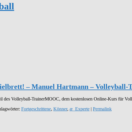
ball
pielbrett! – Manuel Hartmann – Volleybal
eil des Volleyball-TrainerMOOC, dem kostenlosen Online-Kurs für Vol
hlagwörter:
Fortgeschrittene
,
Könner
,
æ_Experte
|
Permalink