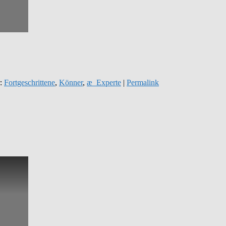
r:
Fortgeschrittene
,
Könner
,
æ_Experte
|
Permalink