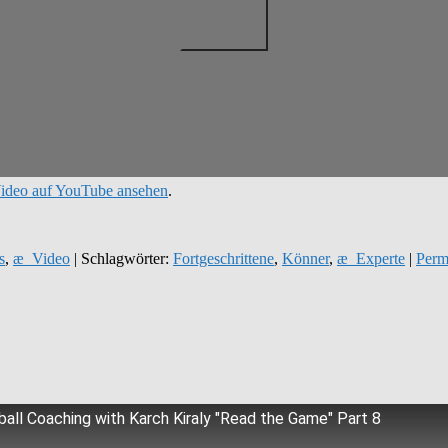
ideo auf YouTube ansehen
.
s
,
æ_Video
| Schlagwörter:
Fortgeschrittene
,
Könner
,
æ_Experte
|
Perm
ball Coaching with Karch Kiraly "Read the Game" Part 8