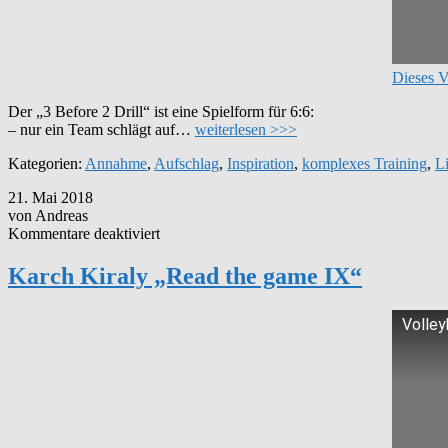
Dieses V
Der „3 Before 2 Drill“ ist eine Spielform für 6:6:
– nur ein Team schlägt auf…
weiterlesen >>>
Kategorien:
Annahme
,
Aufschlag
,
Inspiration
,
komplexes Training
,
L
21. Mai 2018
von Andreas
für
Kommentare deaktiviert
Karch
Kiraly
Karch Kiraly „Read the game IX“
„Read
the
game
Volley
IX“