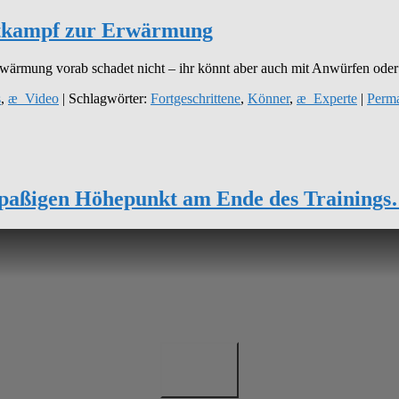
tkampf zur Erwärmung
-Erwärmung vorab schadet nicht – ihr könnt aber auch mit Anwürfen 
s
,
æ_Video
| Schlagwörter:
Fortgeschrittene
,
Könner
,
æ_Experte
|
Perma
 spaßigen Höhepunkt am Ende des Training