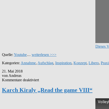
Dieses V
Quelle:
Youtube
…
weiterlesen >>>
Kategorien:
Annahme
,
Aufschlag
,
Inspiration
,
Konzept
,
Libero
,
Praxi
21. Mai 2018
von Andreas
für
Kommentare deaktiviert
Karch
Kiraly
Karch Kiraly „Read the game VIII“
„Read
the
game
Volley
VIII“