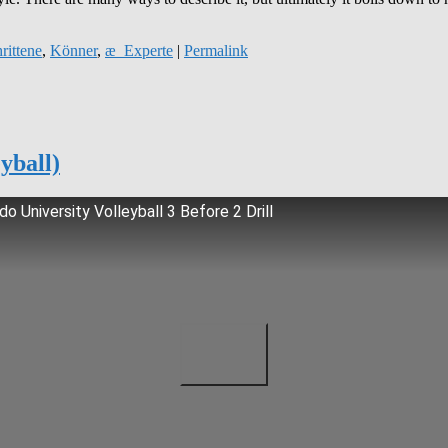
rittene
,
Könner
,
æ_Experte
|
Permalink
yball)
do University Volleyball 3 Before 2 Drill