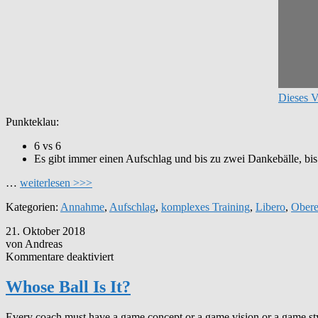
Dieses V
Punkteklau:
6 vs 6
Es gibt immer einen Aufschlag und bis zu zwei Dankebälle, bis
…
weiterlesen >>>
Kategorien:
Annahme
,
Aufschlag
,
komplexes Training
,
Libero
,
Obere
21. Oktober 2018
von Andreas
für
Kommentare deaktiviert
Whose
Ball
Whose Ball Is It?
Is
It?
Every coach must have a game concept or a game vision or a game styl