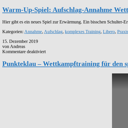
–
Warm-
Volleyball-
Up-
Warm-Up-Spiel: Aufschlag-Annahme Wet
TrainerMOOC
Spiel:
–
Aufschlag-
9/11
Hier gibt es ein neues Spiel zur Erwärmung. Ein bisschen Schulter
Annahme
Wettkampf
Kategorien:
Annahme
,
Aufschlag
,
komplexes Training
,
Libero
,
Praxi
zur
Erwärmung
15. Dezember 2019
von Andreas
für
Kommentare deaktiviert
Punkteklau
–
Punkteklau – Wettkampftraining für den
Wettkampftraining
für
den
spaßigen
Höhepunkt
am
Ende
des
Trainings…