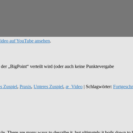
ideo auf YouTube ansehen
.
 der „BigPoint“ verteilt wird (oder auch keine Punktevergabe
s Zuspiel
,
Praxis
,
Unteres Zuspiel
,
æ_Video
| Schlagwörter:
Fortgeschr
e. There are many ways to describe it, but ultimately it boils down t