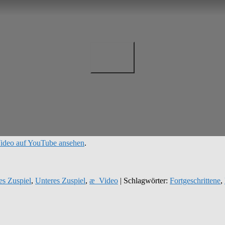
ideo auf YouTube ansehen
.
es Zuspiel
,
Unteres Zuspiel
,
æ_Video
| Schlagwörter:
Fortgeschrittene
,