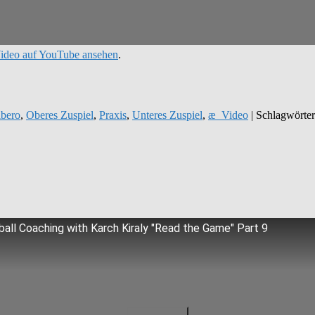
ideo auf YouTube ansehen
.
ibero
,
Oberes Zuspiel
,
Praxis
,
Unteres Zuspiel
,
æ_Video
| Schlagwörte
ball Coaching with Karch Kiraly "Read the Game" Part 9