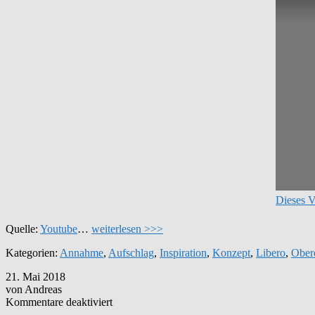
Dieses V
Quelle:
Youtube
…
weiterlesen >>>
Kategorien:
Annahme
,
Aufschlag
,
Inspiration
,
Konzept
,
Libero
,
Ober
21. Mai 2018
von Andreas
für
Kommentare deaktiviert
Karch