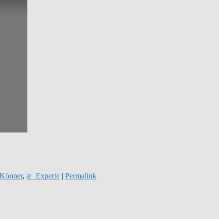
Könner
,
æ_Experte
|
Permalink