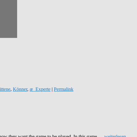
ittene
,
Könner
,
æ_Experte
|
Permalink
o how they want the game to be played. In this game …
weiterlesen