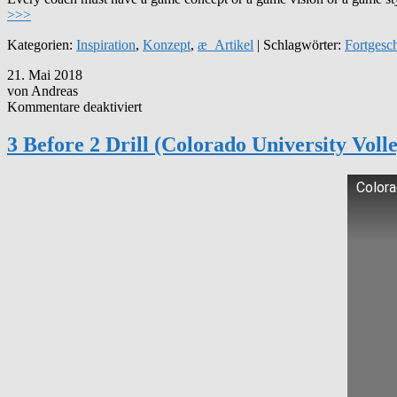
>>>
Kategorien:
Inspiration
,
Konzept
,
æ_Artikel
| Schlagwörter:
Fortgesch
21. Mai 2018
von Andreas
für
Kommentare deaktiviert
3
Before
3 Before 2 Drill (Colorado University Volle
2
Drill
(Colorado
Colora
University
Volleyball)