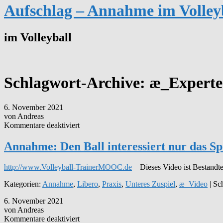
Aufschlag – Annahme im Volley
im Volleyball
Schlagwort-Archive:
æ_Experte
6. November 2021
von Andreas
für
Kommentare deaktiviert
Annahme:
Den
Annahme: Den Ball interessiert nur das S
Ball
interessiert
http://www.Volleyball-TrainerMOOC.de
– Dieses Video ist Bestandt
nur
das
Kategorien:
Annahme
,
Libero
,
Praxis
,
Unteres Zuspiel
,
æ_Video
| Sc
Spielbrett!
–
6. November 2021
Manuel
von Andreas
Hartmann
für
Kommentare deaktiviert