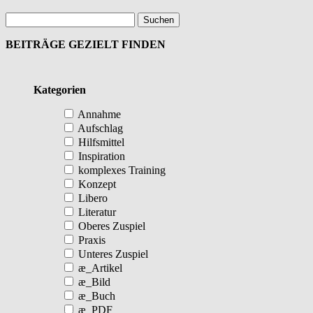
BEITRÄGE GEZIELT FINDEN
Kategorien
Annahme
Aufschlag
Hilfsmittel
Inspiration
komplexes Training
Konzept
Libero
Literatur
Oberes Zuspiel
Praxis
Unteres Zuspiel
æ_Artikel
æ_Bild
æ_Buch
æ_PDF