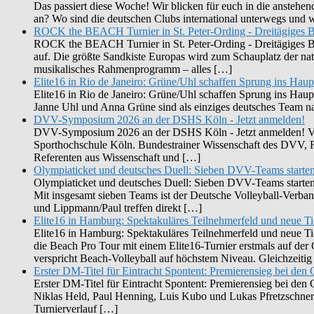
Das passiert diese Woche! Wir blicken für euch in die ansteh
an? Wo sind die deutschen Clubs international unterwegs und
ROCK the BEACH Turnier in St. Peter-Ording - Dreitägiges B
ROCK the BEACH Turnier in St. Peter-Ording - Dreitägiges Bea
auf. Die größte Sandkiste Europas wird zum Schauplatz der n
musikalisches Rahmenprogramm – alles […]
Elite16 in Rio de Janeiro: Grüne/Uhl schaffen Sprung ins Haup
Elite16 in Rio de Janeiro: Grüne/Uhl schaffen Sprung ins Haup
Janne Uhl und Anna Grüne sind als einziges deutsches Team nac
DVV-Symposium 2026 an der DSHS Köln - Jetzt anmelden!
DVV-Symposium 2026 an der DSHS Köln - Jetzt anmelden! Vom
Sporthochschule Köln. Bundestrainer Wissenschaft des DVV, F
Referenten aus Wissenschaft und […]
Olympiaticket und deutsches Duell: Sieben DVV-Teams starte
Olympiaticket und deutsches Duell: Sieben DVV-Teams starten b
Mit insgesamt sieben Teams ist der Deutsche Volleyball-Verb
und Lippmann/Paul treffen direkt […]
Elite16 in Hamburg: Spektakuläres Teilnehmerfeld und neue T
Elite16 in Hamburg: Spektakuläres Teilnehmerfeld und neue Tic
die Beach Pro Tour mit einem Elite16-Turnier erstmals auf d
verspricht Beach-Volleyball auf höchstem Niveau. Gleichzeiti
Erster DM-Titel für Eintracht Spontent: Premierensieg bei de
Erster DM-Titel für Eintracht Spontent: Premierensieg bei de
Niklas Held, Paul Henning, Luis Kubo und Lukas Pfretzschne
Turnierverlauf […]