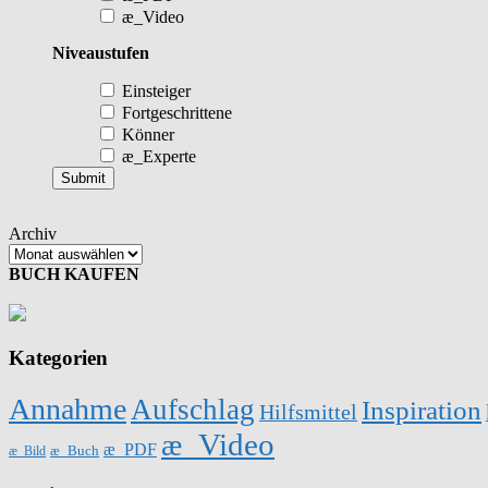
æ_Video
Niveaustufen
Einsteiger
Fortgeschrittene
Könner
æ_Experte
Archiv
BUCH KAUFEN
Kategorien
Annahme
Aufschlag
Inspiration
Hilfsmittel
æ_Video
æ_PDF
æ_Buch
æ_Bild