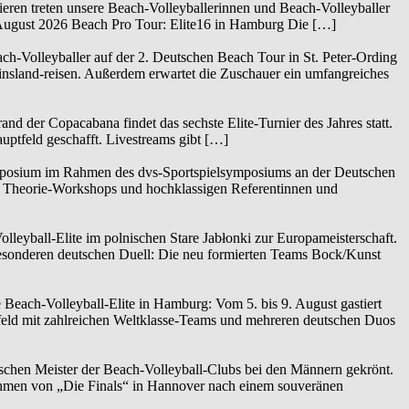
eren treten unsere Beach-Volleyballerinnen und Beach-Volleyballer
. August 2026 Beach Pro Tour: Elite16 in Hamburg Die […]
h-Volleyballer auf der 2. Deutschen Beach Tour in St. Peter-Ording
nsland-reisen. Außerdem erwartet die Zuschauer ein umfangreiches
d der Copacabana findet das sechste Elite-Turnier des Jahres statt.
uptfeld geschafft. Livestreams gibt […]
posium im Rahmen des dvs-Sportspielsymposiums an der Deutschen
3 Theorie-Workshops und hochklassigen Referentinnen und
leyball-Elite im polnischen Stare Jabłonki zur Europameisterschaft.
besonderen deutschen Duell: Die neu formierten Teams Bock/Kunst
 Beach-Volleyball-Elite in Hamburg: Vom 5. bis 9. August gastiert
feld mit zahlreichen Weltklasse-Teams und mehreren deutschen Duos
tschen Meister der Beach-Volleyball-Clubs bei den Männern gekrönt.
hmen von „Die Finals“ in Hannover nach einem souveränen