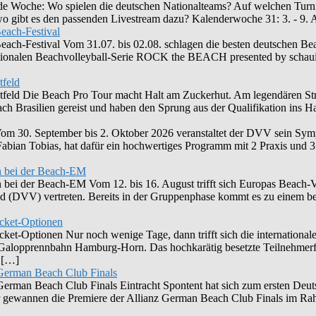
ende Woche: Wo spielen die deutschen Nationalteams? Auf welchen Turni
 wo gibt es den passenden Livestream dazu? Kalenderwoche 31: 3. - 9
each-Festival
ch-Festival Vom 31.07. bis 02.08. schlagen die besten deutschen Beac
ationalen Beachvolleyball-Serie ROCK the BEACH presented by schaui
tfeld
tfeld Die Beach Pro Tour macht Halt am Zuckerhut. Am legendären Stran
h Brasilien gereist und haben den Sprung aus der Qualifikation ins Ha
 30. September bis 2. Oktober 2026 veranstaltet der DVV sein Sym
abian Tobias, hat dafür ein hochwertiges Programm mit 2 Praxis und 
n bei der Beach-EM
ei der Beach-EM Vom 12. bis 16. August trifft sich Europas Beach-Vol
and (DVV) vertreten. Bereits in der Gruppenphase kommt es zu einem 
icket-Optionen
ket-Optionen Nur noch wenige Tage, dann trifft sich die internationale
er Galopprennbahn Hamburg-Horn. Das hochkarätig besetzte Teilnehmer
g […]
n German Beach Club Finals
n German Beach Club Finals Eintracht Spontent hat sich zum ersten Deu
r gewannen die Premiere der Allianz German Beach Club Finals im Ra