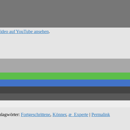
ideo auf YouTube ansehen
.
hlagwörter:
Fortgeschrittene
,
Könner
,
æ_Experte
|
Permalink