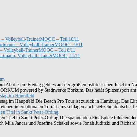
 – Volleyball-TrainerMOOC – Teil 10/11
 Hartmann – Volleyball-TrainerMOOC – 9/11
– Volleyball-TrainerMOOC – Teil 8/11
Hartmann, Volleyball-TrainerMOOC, 11/11
kum
Ab diesem Freitag geht es auf der größten ostfriesischen Insel im Na
UM powered by Stadtwerke Borkum. Das heißt Spitzensport am 
stag im Hauptfeld
stag im Hauptfeld Die Beach Pro Tour ist zurück in Hamburg. Das Eli
chen internationalen Top-Teams schlagen auch siebzehn deutsche Teams
en Titel in Sankt Peter-Ording
nen Titel in Sankt Peter-Ording Die spannenden Finalspiele bildeten
ich Mila Jancar und Josefine Schäkel sowie Jonah Juditzki und Richar