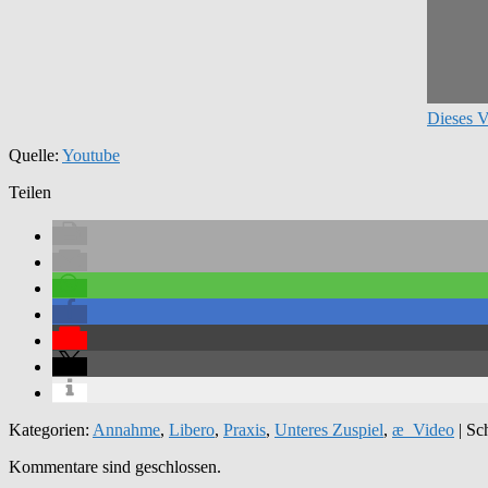
Dieses V
Quelle:
Youtube
Teilen
Kategorien:
Annahme
,
Libero
,
Praxis
,
Unteres Zuspiel
,
æ_Video
| Sc
Kommentare sind geschlossen.