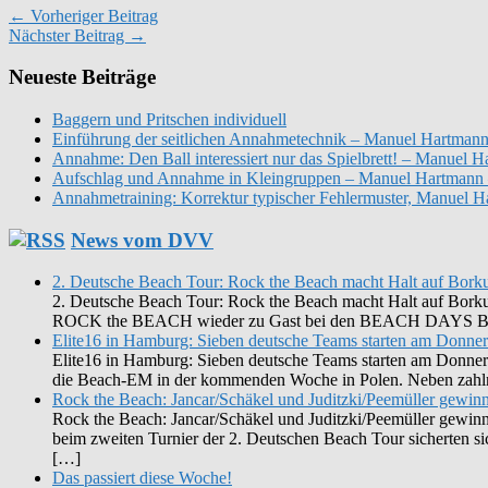
← Vorheriger Beitrag
Nächster Beitrag →
Neueste Beiträge
Baggern und Pritschen individuell
Einführung der seitlichen Annahmetechnik – Manuel Hartmann
Annahme: Den Ball interessiert nur das Spielbrett! – Manuel
Aufschlag und Annahme in Kleingruppen – Manuel Hartmann 
Annahmetraining: Korrektur typischer Fehlermuster, Manuel 
News vom DVV
2. Deutsche Beach Tour: Rock the Beach macht Halt auf Bor
2. Deutsche Beach Tour: Rock the Beach macht Halt auf Borkum 
ROCK the BEACH wieder zu Gast bei den BEACH DAYS BORK
Elite16 in Hamburg: Sieben deutsche Teams starten am Donner
Elite16 in Hamburg: Sieben deutsche Teams starten am Donner
die Beach-EM in der kommenden Woche in Polen. Neben zahlrei
Rock the Beach: Jancar/Schäkel und Juditzki/Peemüller gewinn
Rock the Beach: Jancar/Schäkel und Juditzki/Peemüller gewin
beim zweiten Turnier der 2. Deutschen Beach Tour sicherten s
[…]
Das passiert diese Woche!