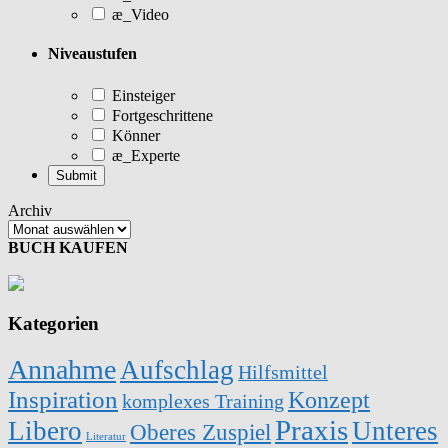
æ_Video
Niveaustufen
Einsteiger
Fortgeschrittene
Könner
æ_Experte
Archiv
BUCH KAUFEN
Kategorien
Annahme
Aufschlag
Hilfsmittel
Inspiration
Konzept
komplexes Training
Praxis
Libero
Unteres
Oberes Zuspiel
Literatur