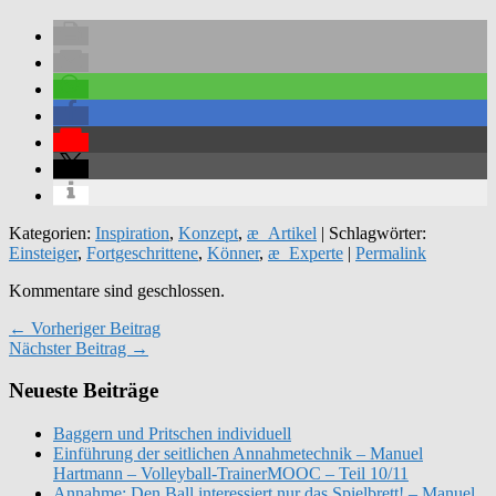
Kategorien:
Inspiration
,
Konzept
,
æ_Artikel
| Schlagwörter:
Einsteiger
,
Fortgeschrittene
,
Könner
,
æ_Experte
|
Permalink
Kommentare sind geschlossen.
← Vorheriger Beitrag
Nächster Beitrag →
Neueste Beiträge
Baggern und Pritschen individuell
Einführung der seitlichen Annahmetechnik – Manuel
Hartmann – Volleyball-TrainerMOOC – Teil 10/11
Annahme: Den Ball interessiert nur das Spielbrett! – Manuel