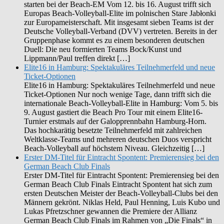
starten bei der Beach-EM Vom 12. bis 16. August trifft sich
Europas Beach-Volleyball-Elite im polnischen Stare Jabłonki
zur Europameisterschaft. Mit insgesamt sieben Teams ist der
Deutsche Volleyball-Verband (DVV) vertreten. Bereits in der
Gruppenphase kommt es zu einem besonderen deutschen
Duell: Die neu formierten Teams Bock/Kunst und
Lippmann/Paul treffen direkt […]
Elite16 in Hamburg: Spektakuläres Teilnehmerfeld und neue
Ticket-Optionen
Elite16 in Hamburg: Spektakuläres Teilnehmerfeld und neue
Ticket-Optionen Nur noch wenige Tage, dann trifft sich die
internationale Beach-Volleyball-Elite in Hamburg: Vom 5. bis
9. August gastiert die Beach Pro Tour mit einem Elite16-
Turnier erstmals auf der Galopprennbahn Hamburg-Horn.
Das hochkarätig besetzte Teilnehmerfeld mit zahlreichen
Weltklasse-Teams und mehreren deutschen Duos verspricht
Beach-Volleyball auf höchstem Niveau. Gleichzeitig […]
Erster DM-Titel für Eintracht Spontent: Premierensieg bei den
German Beach Club Finals
Erster DM-Titel für Eintracht Spontent: Premierensieg bei den
German Beach Club Finals Eintracht Spontent hat sich zum
ersten Deutschen Meister der Beach-Volleyball-Clubs bei den
Männern gekrönt. Niklas Held, Paul Henning, Luis Kubo und
Lukas Pfretzschner gewannen die Premiere der Allianz
German Beach Club Finals im Rahmen von „Die Finals“ in