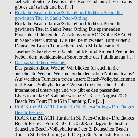
siebzehn deutsche Teams in der Hansestadt auf. Livestreams
gibt es auf twitch und bei […]
Rock the Beach: Jancar/Schäkel und Juditzki/Peemüller
gewinnen Titel in Sankt Peter-Ording
Rock the Beach: Jancar/Schäkel und Juditzki/Peemüller
gewinnen Titel in Sankt Peter-Ording Die spannenden
Finalspiele bildeten den Abschluss von ROCK the BEACH
in Sankt Peter-Ording. Die Titel beim zweiten Turnier der 2.
Deutschen Beach Tour sicherten sich Mila Jancar und
Josefine Schäkel sowie Jonah Juditzki und Richard Peemöller.
Neben dem hochklassigen Sport erlebte das Publikum an […]
Das passiert diese Woche!
Das passiert diese Woche! Wir blicken für euch in die
anstehende Woche: Wo spielen die deutschen Nationalteams?
Auf welchen Turnieren treten unsere Beach-Volleyballerinnen
und Beach-Volleyballer an? Wo sind die deutschen Clubs
international unterwegs und wo gibt es den passenden
Livestream dazu? Kalenderwoche 31: 3. - 9. August 2026
Beach Pro Tour: Elite16 in Hamburg Die […]
ROCK the BEACH Turnier in St. Peter-Ording - Dreitägiges
Beach-Festival
ROCK the BEACH Turnier in St. Peter-Ording - Dreitägiges
Beach-Festival Vom 31.07. bis 02.08. schlagen die besten
deutschen Beach-Volleyballer auf der 2. Deutschen Beach
Tour in St. Peter-Ording auf. Die größte Sandkiste Europas