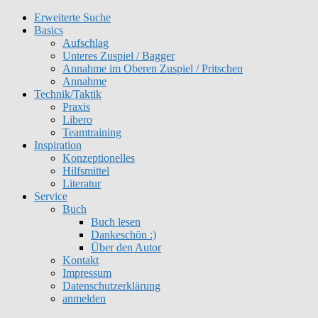
Erweiterte Suche
Get 30% off your first purchase
Got it!
Basics
Aufschlag
Unteres Zuspiel / Bagger
Annahme im Oberen Zuspiel / Pritschen
Annahme
Technik/Taktik
Praxis
Libero
Teamtraining
Inspiration
Konzeptionelles
Hilfsmittel
Literatur
Service
Buch
Buch lesen
Dankeschön :)
Über den Autor
Kontakt
Impressum
Datenschutzerklärung
anmelden