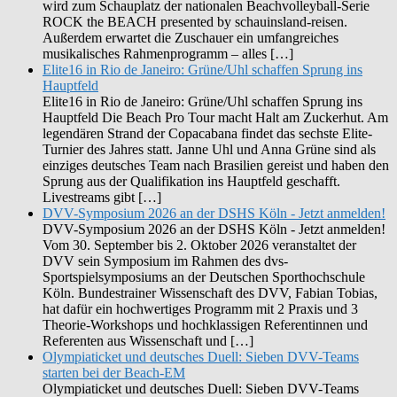
wird zum Schauplatz der nationalen Beachvolleyball-Serie
ROCK the BEACH presented by schauinsland-reisen.
Außerdem erwartet die Zuschauer ein umfangreiches
musikalisches Rahmenprogramm – alles […]
Elite16 in Rio de Janeiro: Grüne/Uhl schaffen Sprung ins
Hauptfeld
Elite16 in Rio de Janeiro: Grüne/Uhl schaffen Sprung ins
Hauptfeld Die Beach Pro Tour macht Halt am Zuckerhut. Am
legendären Strand der Copacabana findet das sechste Elite-
Turnier des Jahres statt. Janne Uhl und Anna Grüne sind als
einziges deutsches Team nach Brasilien gereist und haben den
Sprung aus der Qualifikation ins Hauptfeld geschafft.
Livestreams gibt […]
DVV-Symposium 2026 an der DSHS Köln - Jetzt anmelden!
DVV-Symposium 2026 an der DSHS Köln - Jetzt anmelden!
Vom 30. September bis 2. Oktober 2026 veranstaltet der
DVV sein Symposium im Rahmen des dvs-
Sportspielsymposiums an der Deutschen Sporthochschule
Köln. Bundestrainer Wissenschaft des DVV, Fabian Tobias,
hat dafür ein hochwertiges Programm mit 2 Praxis und 3
Theorie-Workshops und hochklassigen Referentinnen und
Referenten aus Wissenschaft und […]
Olympiaticket und deutsches Duell: Sieben DVV-Teams
starten bei der Beach-EM
Olympiaticket und deutsches Duell: Sieben DVV-Teams