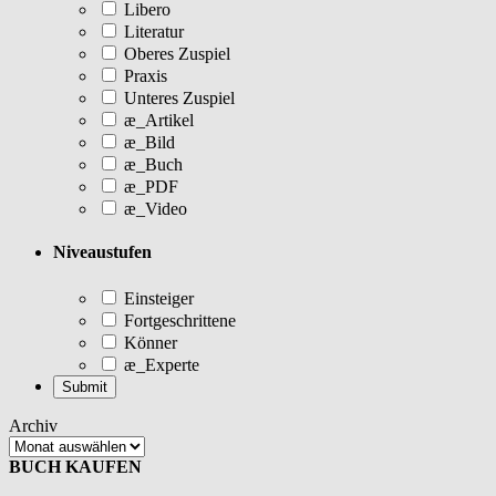
Libero
Literatur
Oberes Zuspiel
Praxis
Unteres Zuspiel
æ_Artikel
æ_Bild
æ_Buch
æ_PDF
æ_Video
Niveaustufen
Einsteiger
Fortgeschrittene
Könner
æ_Experte
Archiv
BUCH KAUFEN