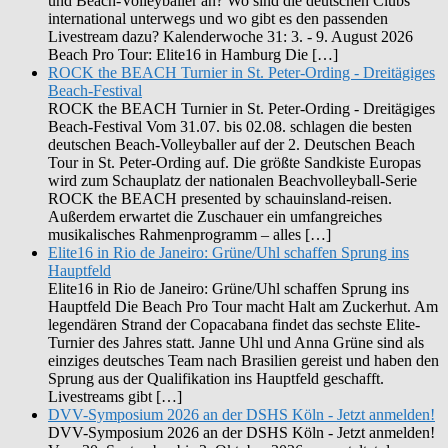
und Beach-Volleyballer an? Wo sind die deutschen Clubs
international unterwegs und wo gibt es den passenden
Livestream dazu? Kalenderwoche 31: 3. - 9. August 2026
Beach Pro Tour: Elite16 in Hamburg Die […]
ROCK the BEACH Turnier in St. Peter-Ording - Dreitägiges
Beach-Festival
ROCK the BEACH Turnier in St. Peter-Ording - Dreitägiges
Beach-Festival Vom 31.07. bis 02.08. schlagen die besten
deutschen Beach-Volleyballer auf der 2. Deutschen Beach
Tour in St. Peter-Ording auf. Die größte Sandkiste Europas
wird zum Schauplatz der nationalen Beachvolleyball-Serie
ROCK the BEACH presented by schauinsland-reisen.
Außerdem erwartet die Zuschauer ein umfangreiches
musikalisches Rahmenprogramm – alles […]
Elite16 in Rio de Janeiro: Grüne/Uhl schaffen Sprung ins
Hauptfeld
Elite16 in Rio de Janeiro: Grüne/Uhl schaffen Sprung ins
Hauptfeld Die Beach Pro Tour macht Halt am Zuckerhut. Am
legendären Strand der Copacabana findet das sechste Elite-
Turnier des Jahres statt. Janne Uhl und Anna Grüne sind als
einziges deutsches Team nach Brasilien gereist und haben den
Sprung aus der Qualifikation ins Hauptfeld geschafft.
Livestreams gibt […]
DVV-Symposium 2026 an der DSHS Köln - Jetzt anmelden!
DVV-Symposium 2026 an der DSHS Köln - Jetzt anmelden!