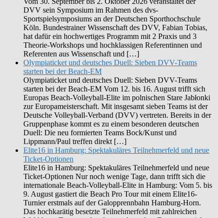
Vom 30. September bis 2. Oktober 2026 veranstaltet der
DVV sein Symposium im Rahmen des dvs-
Sportspielsymposiums an der Deutschen Sporthochschule
Köln. Bundestrainer Wissenschaft des DVV, Fabian Tobias,
hat dafür ein hochwertiges Programm mit 2 Praxis und 3
Theorie-Workshops und hochklassigen Referentinnen und
Referenten aus Wissenschaft und […]
Olympiaticket und deutsches Duell: Sieben DVV-Teams
starten bei der Beach-EM
Olympiaticket und deutsches Duell: Sieben DVV-Teams
starten bei der Beach-EM Vom 12. bis 16. August trifft sich
Europas Beach-Volleyball-Elite im polnischen Stare Jabłonki
zur Europameisterschaft. Mit insgesamt sieben Teams ist der
Deutsche Volleyball-Verband (DVV) vertreten. Bereits in der
Gruppenphase kommt es zu einem besonderen deutschen
Duell: Die neu formierten Teams Bock/Kunst und
Lippmann/Paul treffen direkt […]
Elite16 in Hamburg: Spektakuläres Teilnehmerfeld und neue
Ticket-Optionen
Elite16 in Hamburg: Spektakuläres Teilnehmerfeld und neue
Ticket-Optionen Nur noch wenige Tage, dann trifft sich die
internationale Beach-Volleyball-Elite in Hamburg: Vom 5. bis
9. August gastiert die Beach Pro Tour mit einem Elite16-
Turnier erstmals auf der Galopprennbahn Hamburg-Horn.
Das hochkarätig besetzte Teilnehmerfeld mit zahlreichen