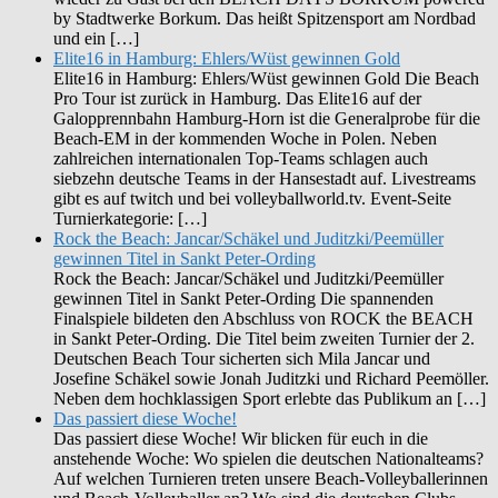
by Stadtwerke Borkum. Das heißt Spitzensport am Nordbad
und ein […]
Elite16 in Hamburg: Ehlers/Wüst gewinnen Gold
Elite16 in Hamburg: Ehlers/Wüst gewinnen Gold Die Beach
Pro Tour ist zurück in Hamburg. Das Elite16 auf der
Galopprennbahn Hamburg-Horn ist die Generalprobe für die
Beach-EM in der kommenden Woche in Polen. Neben
zahlreichen internationalen Top-Teams schlagen auch
siebzehn deutsche Teams in der Hansestadt auf. Livestreams
gibt es auf twitch und bei volleyballworld.tv. Event-Seite
Turnierkategorie: […]
Rock the Beach: Jancar/Schäkel und Juditzki/Peemüller
gewinnen Titel in Sankt Peter-Ording
Rock the Beach: Jancar/Schäkel und Juditzki/Peemüller
gewinnen Titel in Sankt Peter-Ording Die spannenden
Finalspiele bildeten den Abschluss von ROCK the BEACH
in Sankt Peter-Ording. Die Titel beim zweiten Turnier der 2.
Deutschen Beach Tour sicherten sich Mila Jancar und
Josefine Schäkel sowie Jonah Juditzki und Richard Peemöller.
Neben dem hochklassigen Sport erlebte das Publikum an […]
Das passiert diese Woche!
Das passiert diese Woche! Wir blicken für euch in die
anstehende Woche: Wo spielen die deutschen Nationalteams?
Auf welchen Turnieren treten unsere Beach-Volleyballerinnen