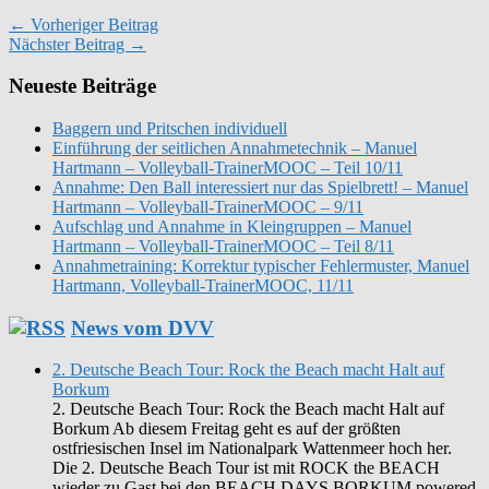
← Vorheriger Beitrag
Nächster Beitrag →
Neueste Beiträge
Baggern und Pritschen individuell
Einführung der seitlichen Annahmetechnik – Manuel
Hartmann – Volleyball-TrainerMOOC – Teil 10/11
Annahme: Den Ball interessiert nur das Spielbrett! – Manuel
Hartmann – Volleyball-TrainerMOOC – 9/11
Aufschlag und Annahme in Kleingruppen – Manuel
Hartmann – Volleyball-TrainerMOOC – Teil 8/11
Annahmetraining: Korrektur typischer Fehlermuster, Manuel
Hartmann, Volleyball-TrainerMOOC, 11/11
News vom DVV
2. Deutsche Beach Tour: Rock the Beach macht Halt auf
Borkum
2. Deutsche Beach Tour: Rock the Beach macht Halt auf
Borkum Ab diesem Freitag geht es auf der größten
ostfriesischen Insel im Nationalpark Wattenmeer hoch her.
Die 2. Deutsche Beach Tour ist mit ROCK the BEACH
wieder zu Gast bei den BEACH DAYS BORKUM powered