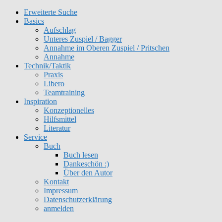
Erweiterte Suche
Get 30% off your first purchase
Got it!
Basics
Aufschlag
Unteres Zuspiel / Bagger
Annahme im Oberen Zuspiel / Pritschen
Annahme
Technik/Taktik
Praxis
Libero
Teamtraining
Inspiration
Konzeptionelles
Hilfsmittel
Literatur
Service
Buch
Buch lesen
Dankeschön :)
Über den Autor
Kontakt
Impressum
Datenschutzerklärung
anmelden