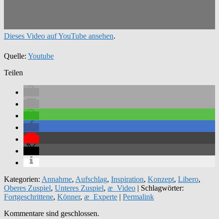
Dieses Video auf YouTube ansehen
.
Quelle:
Youtube
Teilen
Kategorien:
Annahme
,
Aufschlag
,
Inspiration
,
Konzept
,
Libero
,
Oberes Zuspiel
,
Unteres Zuspiel
,
æ_Video
| Schlagwörter:
Fortgeschrittene
,
Könner
,
æ_Experte
|
Permalink
Kommentare sind geschlossen.