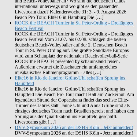
und Beach-Volleyballer an? Wo sind die deutschen Clubs
international unterwegs und wo gibt es den passenden
Livestream dazu? Kalenderwoche 31: 3. - 9. August 2026
Beach Pro Tour: Elite16 in Hamburg Die […]
ROCK the BEACH Turnier in St. Peter-Ording - Dreitägiges
Beach-Festival
ROCK the BEACH Turnier in St. Peter-Ording - Dreitägiges
Beach-Festival Vom 31.07. bis 02.08. schlagen die besten
deutschen Beach-Volleyballer auf der 2. Deutschen Beach
Tour in St. Peter-Ording auf. Die größte Sandkiste Europas
wird zum Schauplatz der nationalen Beachvolleyball-Serie
ROCK the BEACH presented by schauinsland-reisen.
Außerdem erwartet die Zuschauer ein umfangreiches
musikalisches Rahmenprogramm – alles […]
Elite16 in Rio de Janeiro: Grüne/Uhl schaffen Sprung ins
Hauptfeld
Elite16 in Rio de Janeiro: Grüne/Uhl schaffen Sprung ins
Hauptfeld Die Beach Pro Tour macht Halt am Zuckerhut. Am
legendären Strand der Copacabana findet das sechste Elite-
Turnier des Jahres statt. Janne Uhl und Anna Grüne sind als
einziges deutsches Team nach Brasilien gereist und haben den
Sprung aus der Qualifikation ins Hauptfeld geschafft.
Livestreams gibt […]
DVV-Symposium 2026 an der DSHS Köln - Jetzt anmelden!
DVV-Symposium 2026 an der DSHS Köln - Jetzt anmelden!