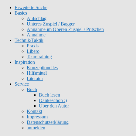
Erweiterte Suche
Get 30% off your first purchase
Got it!
Basics
Aufschlag
Unteres Zuspiel / Bagger
Annahme im Oberen Zuspiel / Pritschen
Annahme
Technik/Taktik
Praxis
Libero
Teamtraining
Inspiration
Konzeptionelles
Hilfsmittel
Literatur
Service
Buch
Buch lesen
Dankeschön :)
Über den Autor
Kontakt
Impressum
Datenschutzerklärung
anmelden