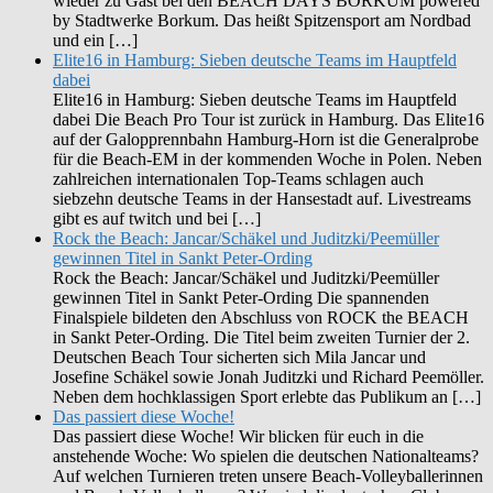
wieder zu Gast bei den BEACH DAYS BORKUM powered
by Stadtwerke Borkum. Das heißt Spitzensport am Nordbad
und ein […]
Elite16 in Hamburg: Sieben deutsche Teams im Hauptfeld
dabei
Elite16 in Hamburg: Sieben deutsche Teams im Hauptfeld
dabei Die Beach Pro Tour ist zurück in Hamburg. Das Elite16
auf der Galopprennbahn Hamburg-Horn ist die Generalprobe
für die Beach-EM in der kommenden Woche in Polen. Neben
zahlreichen internationalen Top-Teams schlagen auch
siebzehn deutsche Teams in der Hansestadt auf. Livestreams
gibt es auf twitch und bei […]
Rock the Beach: Jancar/Schäkel und Juditzki/Peemüller
gewinnen Titel in Sankt Peter-Ording
Rock the Beach: Jancar/Schäkel und Juditzki/Peemüller
gewinnen Titel in Sankt Peter-Ording Die spannenden
Finalspiele bildeten den Abschluss von ROCK the BEACH
in Sankt Peter-Ording. Die Titel beim zweiten Turnier der 2.
Deutschen Beach Tour sicherten sich Mila Jancar und
Josefine Schäkel sowie Jonah Juditzki und Richard Peemöller.
Neben dem hochklassigen Sport erlebte das Publikum an […]
Das passiert diese Woche!
Das passiert diese Woche! Wir blicken für euch in die
anstehende Woche: Wo spielen die deutschen Nationalteams?
Auf welchen Turnieren treten unsere Beach-Volleyballerinnen