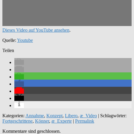
Dieses Video auf YouTube ansehen
.
Quelle:
Youtube
Teilen
Kategorien:
Annahme
,
Konzept
,
Libero
,
æ_Video
| Schlagwörter:
Fortgeschrittene
,
Könner
,
æ_Experte
|
Permalink
Kommentare sind geschlossen.