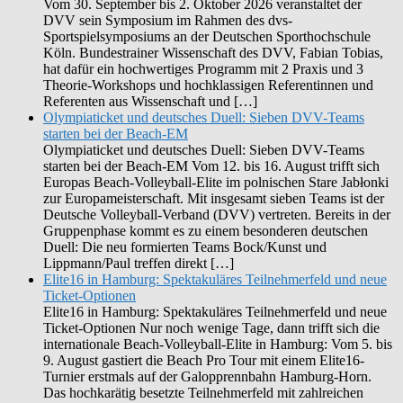
Vom 30. September bis 2. Oktober 2026 veranstaltet der
DVV sein Symposium im Rahmen des dvs-
Sportspielsymposiums an der Deutschen Sporthochschule
Köln. Bundestrainer Wissenschaft des DVV, Fabian Tobias,
hat dafür ein hochwertiges Programm mit 2 Praxis und 3
Theorie-Workshops und hochklassigen Referentinnen und
Referenten aus Wissenschaft und […]
Olympiaticket und deutsches Duell: Sieben DVV-Teams
starten bei der Beach-EM
Olympiaticket und deutsches Duell: Sieben DVV-Teams
starten bei der Beach-EM Vom 12. bis 16. August trifft sich
Europas Beach-Volleyball-Elite im polnischen Stare Jabłonki
zur Europameisterschaft. Mit insgesamt sieben Teams ist der
Deutsche Volleyball-Verband (DVV) vertreten. Bereits in der
Gruppenphase kommt es zu einem besonderen deutschen
Duell: Die neu formierten Teams Bock/Kunst und
Lippmann/Paul treffen direkt […]
Elite16 in Hamburg: Spektakuläres Teilnehmerfeld und neue
Ticket-Optionen
Elite16 in Hamburg: Spektakuläres Teilnehmerfeld und neue
Ticket-Optionen Nur noch wenige Tage, dann trifft sich die
internationale Beach-Volleyball-Elite in Hamburg: Vom 5. bis
9. August gastiert die Beach Pro Tour mit einem Elite16-
Turnier erstmals auf der Galopprennbahn Hamburg-Horn.
Das hochkarätig besetzte Teilnehmerfeld mit zahlreichen