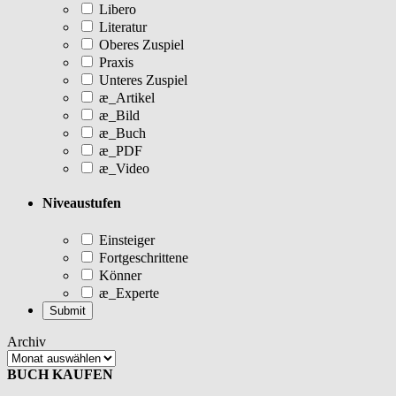
Libero
Literatur
Oberes Zuspiel
Praxis
Unteres Zuspiel
æ_Artikel
æ_Bild
æ_Buch
æ_PDF
æ_Video
Niveaustufen
Einsteiger
Fortgeschrittene
Könner
æ_Experte
Archiv
BUCH KAUFEN