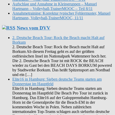
Aufschlag und Annahme in Kleingruppen – Manuel
Hartmann – Volleyball-TrainerMOOC – Teil 8/11
Annahmetraining: Korrektur typischer Fehlermuster, Manuel
Hartmann, Volleyball-TrainerMOOC, 11/11
News vom DVV
2. Deutsche Beach Tour: Rock the Beach macht Halt auf
Borkum
2. Deutsche Beach Tour: Rock the Beach macht Halt auf
Borkum Ab diesem Freitag geht es auf der größten
ostfriesischen Insel im Nationalpark Wattenmeer hoch her.
Die 2. Deutsche Beach Tour ist mit ROCK the BEACH
wieder zu Gast bei den BEACH DAYS BORKUM powered
by Stadtwerke Borkum. Das heißt Spitzensport am Nordbad
und ein […]
Elite16 in Hamburg: Sieben deutsche Teams starten am
Donnerstag im Hauptfeld
Elite16 in Hamburg: Sieben deutsche Teams starten am
Donnerstag im Hauptfeld Die Beach Pro Tour ist zurück in
Hamburg. Das Elite16 auf der Galopprennbahn Hamburg-
Horn ist die Generalprobe für die Beach-EM in der
kommenden Woche in Polen. Neben zahlreichen
internationalen Top-Teams schlagen auch siebzehn deutsche