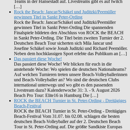
Teams in der Hansestadt auf. Livestreams gibt es auf twitch
[…]
Rock the Beach: Jancar/Schäkel und Juditzki/Peemüller
gewinnen Titel in Sankt Peter-Ording
Rock the Beach: Jancar/Schäkel und Juditzki/Peemüller
gewinnen Titel in Sankt Peter-Ording Die spannenden
Finalspiele bildeten den Abschluss von ROCK the BEACH
in Sankt Peter-Ording. Die Titel beim zweiten Turnier der 2.
Deutschen Beach Tour sicherten sich Mila Jancar und
Josefine Schäkel sowie Jonah Juditzki und Richard Peemöller.
Neben dem hochklassigen Sport erlebte das Publikum an […]
Das passiert diese Woche!
Das passiert diese Woche! Wir blicken für euch in die
anstehende Woche: Wo spielen die deutschen Nationalteams?
Auf welchen Turnieren treten unsere Beach-Volleyballerinnen
und Beach-Volleyballer an? Wo sind die deutschen Clubs
international unterwegs und wo gibt es den passenden
Livestream dazu? Kalenderwoche 31: 3. - 9. August 2026
Beach Pro Tour: Elite16 in Hamburg Die […]
ROCK the BEACH Turnier in St. Peter-Ording - Dreitägiges
Beach-Festival
ROCK the BEACH Turnier in St. Peter-Ording - Dreitägiges
Beach-Festival Vom 31.07. bis 02.08. schlagen die besten
deutschen Beach-Volleyballer auf der 2. Deutschen Beach
Tour in St. Peter-Ording auf. Die größte Sandkiste Europas