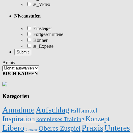
æ_Video
Niveaustufen
Einsteiger
Fortgeschrittene
Könner
æ_Experte
Archiv
BUCH KAUFEN
Kategorien
Annahme
Aufschlag
Hilfsmittel
Inspiration
Konzept
komplexes Training
Praxis
Libero
Unteres
Oberes Zuspiel
Literatur