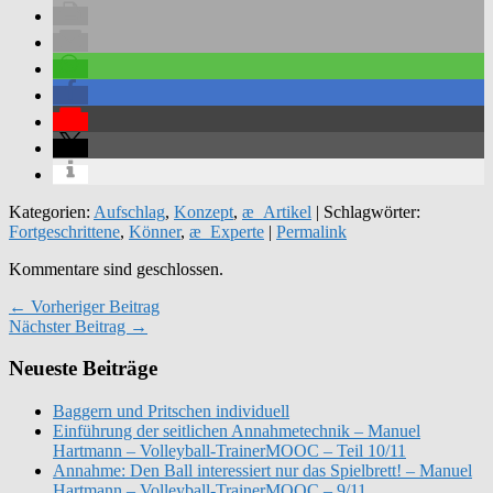
Kategorien:
Aufschlag
,
Konzept
,
æ_Artikel
| Schlagwörter:
Fortgeschrittene
,
Könner
,
æ_Experte
|
Permalink
Kommentare sind geschlossen.
← Vorheriger Beitrag
Nächster Beitrag →
Neueste Beiträge
Baggern und Pritschen individuell
Einführung der seitlichen Annahmetechnik – Manuel
Hartmann – Volleyball-TrainerMOOC – Teil 10/11
Annahme: Den Ball interessiert nur das Spielbrett! – Manuel
Hartmann – Volleyball-TrainerMOOC – 9/11