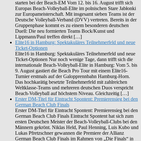
starten bei der Beach-EM Vom 12. bis 16. August trifft sich
Europas Beach-Volleyball-Elite im polnischen Stare Jabłonki
zur Europameisterschaft. Mit insgesamt sieben Teams ist der
Deutsche Volleyball-Verband (DVV) vertreten. Bereits in der
Gruppenphase kommt es zu einem besonderen deutschen
Duell: Die neu formierten Teams Bock/Kunst und
Lippmann/Paul treffen direkt […]
Elite16 in Hamburg: Spektakuläres Teilnehmerfeld und neue
Ticket-Optionen
Elite16 in Hamburg: Spektakuläres Teilnehmerfeld und neue
Ticket-Optionen Nur noch wenige Tage, dann trifft sich die
internationale Beach-Volleyball-Elite in Hamburg: Vom 5. bis
9. August gastiert die Beach Pro Tour mit einem Elite16-
Turnier erstmals auf der Galopprennbahn Hamburg-Horn.
Das hochkarätig besetzte Teilnehmerfeld mit zahlreichen
Weltklasse-Teams und mehreren deutschen Duos verspricht
Beach-Volleyball auf höchstem Niveau. Gleichzeitig […]
Erster DM-Titel für Eintracht Spontent: Premierensieg bei den
German Beach Club Finals
Erster DM-Titel für Eintracht Spontent: Premierensieg bei den
German Beach Club Finals Eintracht Spontent hat sich zum
ersten Deutschen Meister der Beach-Volleyball-Clubs bei den
Männern gekrönt. Niklas Held, Paul Henning, Luis Kubo und
Lukas Pfretzschner gewannen die Premiere der Allianz
German Beach Club Finals im Rahmen von „Die Finals“ in