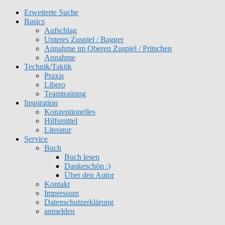
Erweiterte Suche
Get 30% off your first purchase
Got it!
Basics
Aufschlag
Unteres Zuspiel / Bagger
Annahme im Oberen Zuspiel / Pritschen
Annahme
Technik/Taktik
Praxis
Libero
Teamtraining
Inspiration
Konzeptionelles
Hilfsmittel
Literatur
Service
Buch
Buch lesen
Dankeschön :)
Über den Autor
Kontakt
Impressum
Datenschutzerklärung
anmelden