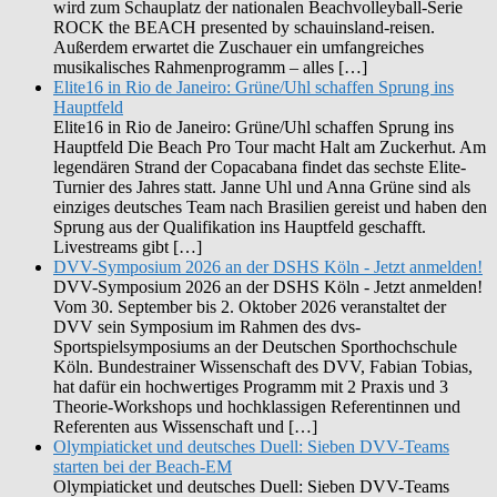
wird zum Schauplatz der nationalen Beachvolleyball-Serie
ROCK the BEACH presented by schauinsland-reisen.
Außerdem erwartet die Zuschauer ein umfangreiches
musikalisches Rahmenprogramm – alles […]
Elite16 in Rio de Janeiro: Grüne/Uhl schaffen Sprung ins
Hauptfeld
Elite16 in Rio de Janeiro: Grüne/Uhl schaffen Sprung ins
Hauptfeld Die Beach Pro Tour macht Halt am Zuckerhut. Am
legendären Strand der Copacabana findet das sechste Elite-
Turnier des Jahres statt. Janne Uhl und Anna Grüne sind als
einziges deutsches Team nach Brasilien gereist und haben den
Sprung aus der Qualifikation ins Hauptfeld geschafft.
Livestreams gibt […]
DVV-Symposium 2026 an der DSHS Köln - Jetzt anmelden!
DVV-Symposium 2026 an der DSHS Köln - Jetzt anmelden!
Vom 30. September bis 2. Oktober 2026 veranstaltet der
DVV sein Symposium im Rahmen des dvs-
Sportspielsymposiums an der Deutschen Sporthochschule
Köln. Bundestrainer Wissenschaft des DVV, Fabian Tobias,
hat dafür ein hochwertiges Programm mit 2 Praxis und 3
Theorie-Workshops und hochklassigen Referentinnen und
Referenten aus Wissenschaft und […]
Olympiaticket und deutsches Duell: Sieben DVV-Teams
starten bei der Beach-EM
Olympiaticket und deutsches Duell: Sieben DVV-Teams